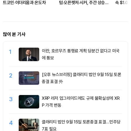
트코인·이더리움과 온도차
텀·오픈렛저·시커, 주간 상승률
속 $1.
상위…매수 체결강도는
화
CC·BCH·JUP 500% ‘쏠림’
많이 본 기사
1
이란, 호르무즈 통행료 계획 당분간 없다고 미국
에 통보
2
[오후 뉴스브리핑] 클래리티 법안 9월 15일 토론
종결 표결 外
3
XRP 레저 업그레이드에도 규제 불확실성에 XR
P 가격 변동
4
클래리티 법안 9월 15일 토론종결 표결…민주당
7표 필요