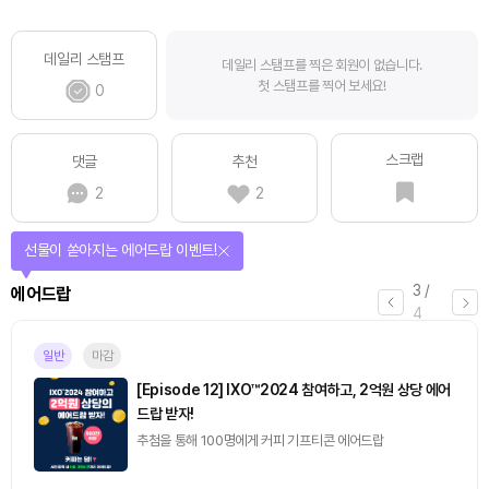
데일리 스탬프
데일리 스탬프를 찍은 회원이 없습니다.
첫 스탬프를 찍어 보세요!
0
스크랩
댓글
추천
2
2
퀴즈풀고 선물 받자!
4
/
퀴즈
4
마감
[토큰포스트] 기사 퀴즈 658회차
2026.08.07 (금) ~ 2026.08.08 (토)