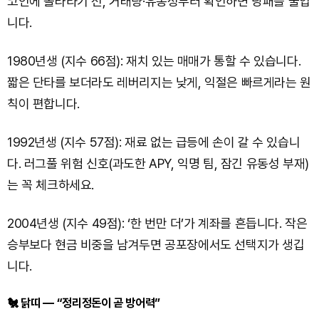
코인에 올라타기 전, 거래량·유동성부터 확인하면 낭패를 줄입
니다.
1980년생 (지수 66점): 재치 있는 매매가 통할 수 있습니다.
짧은 단타를 보더라도 레버리지는 낮게, 익절은 빠르게라는 원
칙이 편합니다.
1992년생 (지수 57점): 재료 없는 급등에 손이 갈 수 있습니
다. 러그풀 위험 신호(과도한 APY, 익명 팀, 잠긴 유동성 부재)
는 꼭 체크하세요.
2004년생 (지수 49점): ‘한 번만 더’가 계좌를 흔듭니다. 작은
승부보다 현금 비중을 남겨두면 공포장에서도 선택지가 생깁
니다.
🐔 닭띠 — “정리정돈이 곧 방어력”