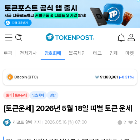
Solana (SOL)
₩
107,535
(+2.10%)
TRON (TRX)
₩
463.8
(+0.59%)
Hyperliquid (HYPE)
₩
76,924
(-0.02%)
토픽
전체기사
암호화폐
블록체인
테크
경제
마켓
Dogecoin (DOGE)
₩
98.59
(-0.46%)
Bitcoin (BTC)
₩
91,188,881
(-0.31%)
토픽
|
토큰운세
암호화폐
일반
[토큰운세] 2026년 5월 18일 띠별 토큰 운세
리포트 알파 기자
2026.05.18 (월) 07:00
2
2