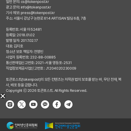
일반 문의:
cs@tokenpost.kr
광고 문의:
info@tokenpost.kr
기사 제보:
press@tokenpost.kr
주소: 서울시 강남구 논현로 614 ARTISAN 빌딩 6층, 7층
등록번호: 서울 아 52481
등록일: 2018.01.02
발행 일자: 2017.02.17
대표: 김지호
청소년 보호 책임자: 전영빈
사업자 등록번호: 232-88-00885
통신판매업신고번호: 2021-서울 영등포-2531
직업정보제공사업신고번호 : J1204020230009
토큰포스트(tokenpost)의 모든 컨텐츠는 저작권 법의 보호를 받는 바, 무단 전재, 복
사, 배포 등을 금합니다.
Copyright ⓒ 2026 토큰포스트. All Rights Reserved.