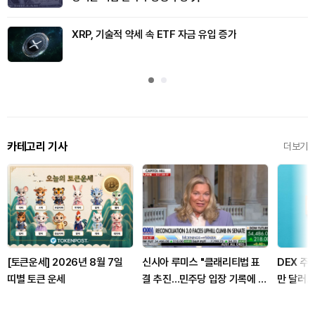
XRP, 기술적 약세 속 ETF 자금 유입 증가
카테고리 기사
더보기
[토큰운세] 2026년 8월 7일
신시아 루미스 "클래리티법 표
DEX 주
띠별 토큰 운세
결 추진…민주당 입장 기록에 남
만 달러..
길 것"