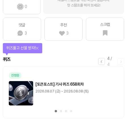
첫 스탬프를 찍어 보세요!
0
스크랩
댓글
추천
3
3
퀴즈풀고 선물 받자!
4
/
퀴즈
4
진행중
[토큰포스트] 기사 퀴즈 658회차
2026.08.07 (금) ~ 2026.08.08 (토)