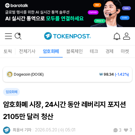
XRP (XRP)
₩
1,451
(-3.12%)
Solana (SOL)
₩
103,509
(-2.09%)
TRON (TRX)
₩
466.6
(+0.42%)
토픽
전체기사
암호화폐
블록체인
테크
경제
마켓
Hyperliquid (HYPE)
₩
78,906
(-2.09%)
Dogecoin (DOGE)
₩
98.34
(-1.42%)
Bitcoin (BTC)
₩
91,433,354
(-1.15%)
암호화폐
암호화폐 시장, 24시간 동안 레버리지 포지션
2105만 달러 청산
최윤서 기자
2026.05.20 (수) 05:01
3
3