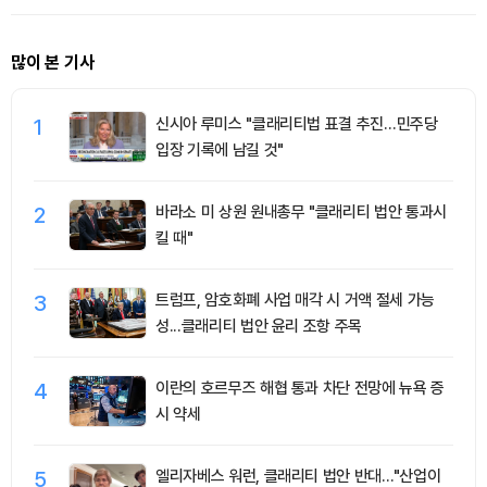
많이 본 기사
1
신시아 루미스 "클래리티법 표결 추진…민주당
입장 기록에 남길 것"
2
바라소 미 상원 원내총무 "클래리티 법안 통과시
킬 때"
3
트럼프, 암호화폐 사업 매각 시 거액 절세 가능
성...클래리티 법안 윤리 조항 주목
4
이란의 호르무즈 해협 통과 차단 전망에 뉴욕 증
시 약세
5
엘리자베스 워런, 클래리티 법안 반대…"산업이