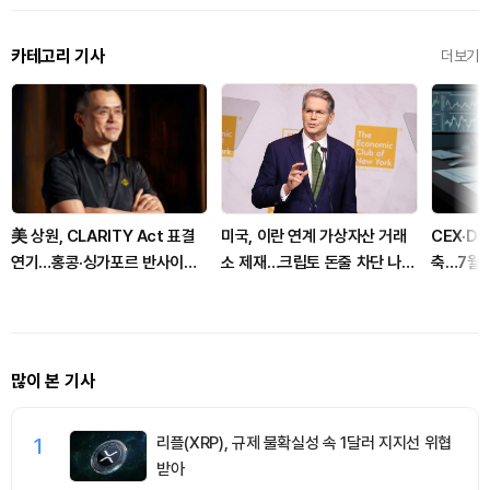
카테고리 기사
더보기
美 상원, CLARITY Act 표결
미국, 이란 연계 가상자산 거래
CEX·D
연기…홍콩·싱가포르 반사이익
소 제재…크립토 돈줄 차단 나섰
축…7월 
주목
다
장
많이 본 기사
1
리플(XRP), 규제 불확실성 속 1달러 지지선 위협
받아