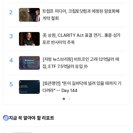
2
트럼프 미디어, 크립토닷컴과 예정된 암호화폐
계약 철회
3
美 상원, CLARITY Act 표결 연기…홍콩·싱가
포르 반사이익 주목
4
[자정 뉴스브리핑] 비트코인 고래 12억달러 매
집, ETF 7.5억달러 유입 外
5
[토큰명언] "돈이 길바닥에 널려 있을 때까지 기
다려라" ㅡ Day 144
지금 꼭 알아야 할 리포트