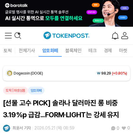
XRP (XRP)
₩
1,445
(-1.02%)
Solana (SOL)
₩
103,774
(+1.51%)
TRON (TRX)
₩
461.3
(+0.29%)
토픽
전체기사
암호화폐
블록체인
테크
경제
마켓
Hyperliquid (HYPE)
₩
76,205
(-2.81%)
Dogecoin (DOGE)
₩
98.29
(+0.80%)
Bitcoin (BTC)
₩
91,386,857
(+0.97%)
토픽
|
파생상품
암호화폐
[선물 고수 PICK] 솔라나 달러마진 롱 비중
3.19%p 급감...FORM·LIGHT는 강세 유지
최윤서 기자
2026.05.21 (목) 08:59
0
0