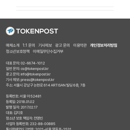
매체소개
1:1 문의
기사제보
광고 문의
이용약관
개인정보처리방침
청소년보호정책
이메일무단수집거부
대표 문의: 02-6674-1012
일반 문의:
cs@tokenpost.kr
광고 문의:
info@tokenpost.kr
기사 제보:
press@tokenpost.kr
주소: 서울시 강남구 논현로 614 ARTISAN 빌딩 6층, 7층
등록번호: 서울 아 52481
등록일: 2018.01.02
발행 일자: 2017.02.17
대표: 김지호
청소년 보호 책임자: 전영빈
사업자 등록번호: 232-88-00885
통신판매업신고번호: 2021-서울 영등포-2531