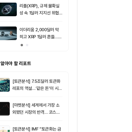
리플(XRP), 규제 불확실
9
美 상원, CLAR
성 속 1달러 지지선 위협
표결 연기…홍
받아
반사이익 주목
이더리움 2,000달러 막
10
XRP, ETF 
히고 XRP 1달러 흔들…알
다…1달러 지
트코인 선별 장세 강화
 알아야 할 리포트
[토큰분석] 7.5조달러 토큰화
레포의 역설…‘같은 돈’이 시장
을 건널 수 있는가
[마켓분석] 세계에서 가장 소
외됐던 시장의 반격… 코스피
대규모 숏스퀴즈
[토큰분석] IMF “토큰화는 금