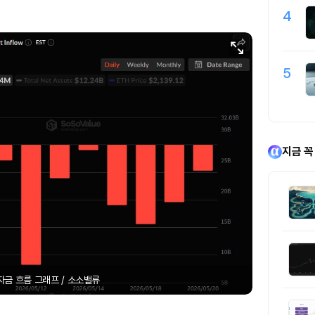
4
5
지금 꼭
자금 흐름 그래프 / 소소밸류