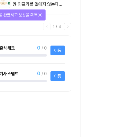
융 인프라를 없애지 않는다…
‘하이브리드 FMI’로 재편할
을 완료하고 보상을 획득!
뿐”
1
/
4
0
출석 체크
/ 0
이동
0
기사 스탬프
/ 0
이동