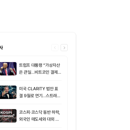
사
트럼프 대통령 “가상자산
6
XRPL 3.3.0
은 큰일…비트코인 결제
프라이버시 강
늘어”
P는 약세
미국 CLARITY 법안 표
7
미 상원 크립토
결 9월로 연기…스트래티
연…홍콩·싱가
지 1,638 BTC 매도
경쟁력 커지나
코스피·코스닥 동반 하락,
8
[자정 뉴스브리
외국인 매도세와 대외 불
인 고래 12억달
안 영향
TF 7.5억달러