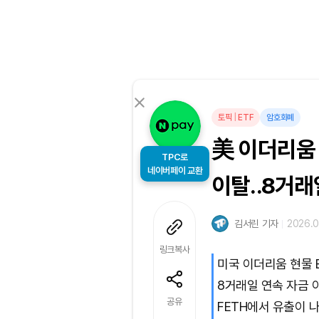
토픽
|
ETF
암호화폐
美 이더리움 
TPC로
네이버페이 교환
이탈..8거래
김서린 기자
2026.0
링크복사
미국 이더리움 현물 
8거래일 연속 자금 
공유
FETH에서 유출이 