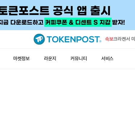
미확인 지갑
BTC 이체
속보
크라켄서 미확
동
엑스, 기존
마켓정보
라운지
커뮤니티
서비스
종료
잭 도시의 
입
미 증시, 
증가
미확인 지갑
BTC 이체
크라켄서 미확
동