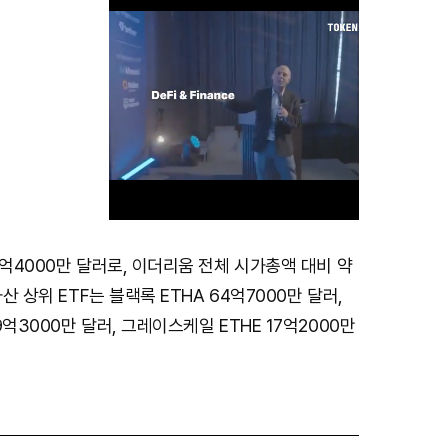
2억4000만 달러로, 이더리움 전체 시가총액 대비 약
M
자산 상위 ETF는 블랙록 ETHA 64억7000만 달러,
u
억3000만 달러, 그레이스케일 ETHE 17억2000만
t
e