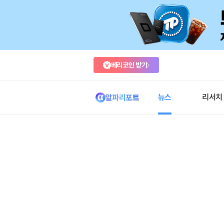
베리코인 받기
뉴스
리서치
알파리포트