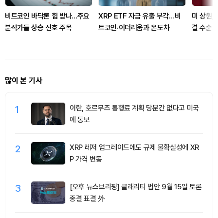
비트코인 바닥론 힘 받나…주요
XRP ETF 자금 유출 부각…비
미 상원, 
분석가들 상승 신호 주목
트코인·이더리움과 온도차
결 수순
제 분수
많이 본 기사
1
이란, 호르무즈 통행료 계획 당분간 없다고 미국
에 통보
2
XRP 레저 업그레이드에도 규제 불확실성에 XR
P 가격 변동
3
[오후 뉴스브리핑] 클래리티 법안 9월 15일 토론
종결 표결 外