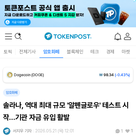
Solana (SOL)
₩
106,824
(+1.61%)
TRON (TRX)
₩
464.4
(+0.79%)
Hyperliquid (HYPE)
₩
77,058
(+0.69%)
토픽
전체기사
암호화폐
블록체인
테크
경제
마켓
Dogecoin (DOGE)
₩
98.34
(-0.43%)
Bitcoin (BTC)
₩
91,133,650
(-0.39%)
암호화폐
솔라나, 역대 최대 규모 '알펜글로우' 테스트 시
작…기관 자금 유입 활발
서지우 기자
2026.05.21 (목) 12:01
1
1