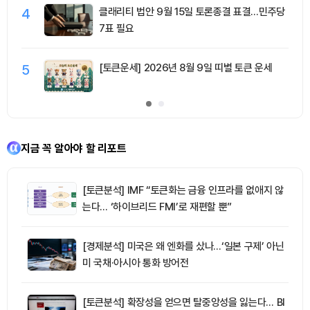
4
클래리티 법안 9월 15일 토론종결 표결…민주당
7표 필요
5
[토큰운세] 2026년 8월 9일 띠별 토큰 운세
지금 꼭 알아야 할 리포트
[토큰분석] IMF “토큰화는 금융 인프라를 없애지 않
는다… ‘하이브리드 FMI’로 재편할 뿐”
[경제분석] 미국은 왜 엔화를 샀나…‘일본 구제’ 아닌
미 국채·아시아 통화 방어전
[토큰분석] 확장성을 얻으면 탈중앙성을 잃는다… BI