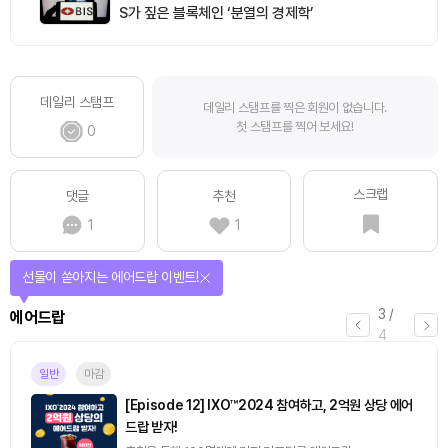
S가 짚은 블록체인 ‘분열의 경제학’
데일리 스탬프
데일리 스탬프를 찍은 회원이 없습니다.
첫 스탬프를 찍어 보세요!
0
스크랩
댓글
추천
1
1
퀴즈풀고 선물 받자!
4
/
퀴즈
4
마감
[토큰포스트] 기사 퀴즈 658회차
2026.08.07 (금) ~ 2026.08.08 (토)