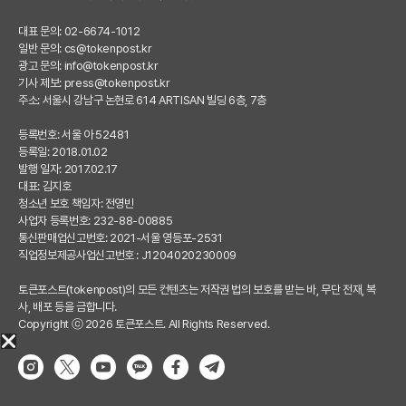
대표 문의: 02-6674-1012
일반 문의:
cs@tokenpost.kr
광고 문의:
info@tokenpost.kr
기사 제보:
press@tokenpost.kr
주소: 서울시 강남구 논현로 614 ARTISAN 빌딩 6층, 7층
등록번호: 서울 아 52481
등록일: 2018.01.02
발행 일자: 2017.02.17
대표: 김지호
청소년 보호 책임자: 전영빈
사업자 등록번호: 232-88-00885
통신판매업신고번호: 2021-서울 영등포-2531
직업정보제공사업신고번호 : J1204020230009
토큰포스트(tokenpost)의 모든 컨텐츠는 저작권 법의 보호를 받는 바, 무단 전재, 복
사, 배포 등을 금합니다.
Copyright ⓒ 2026 토큰포스트. All Rights Reserved.