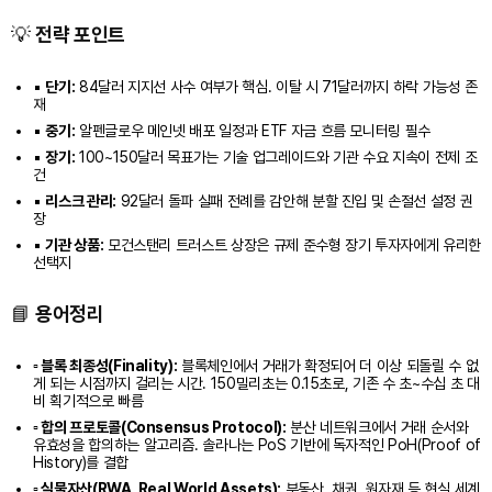
💡
전략 포인트
▪️
단기:
84달러 지지선 사수 여부가 핵심. 이탈 시 71달러까지 하락 가능성 존
재
▪️
중기:
알펜글로우 메인넷 배포 일정과 ETF 자금 흐름 모니터링 필수
▪️
장기:
100~150달러 목표가는 기술 업그레이드와 기관 수요 지속이 전제 조
건
▪️
리스크 관리:
92달러 돌파 실패 전례를 감안해 분할 진입 및 손절선 설정 권
장
▪️
기관 상품:
모건스탠리 트러스트 상장은 규제 준수형 장기 투자자에게 유리한
선택지
📘
용어정리
▫️ 블록 최종성(Finality):
블록체인에서 거래가 확정되어 더 이상 되돌릴 수 없
게 되는 시점까지 걸리는 시간. 150밀리초는 0.15초로, 기존 수 초~수십 초 대
비 획기적으로 빠름
▫️ 합의 프로토콜(Consensus Protocol):
분산 네트워크에서 거래 순서와
유효성을 합의하는 알고리즘. 솔라나는 PoS 기반에 독자적인 PoH(Proof of
History)를 결합
▫️ 실물자산(RWA, Real World Assets):
부동산, 채권, 원자재 등 현실 세계