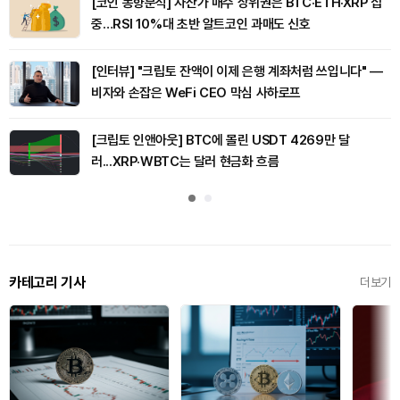
[코인 동향분석] 자산가 매수 상위권은 BTC·ETH·XRP 집
중…RSI 10%대 초반 알트코인 과매도 신호
[인터뷰] "크립토 잔액이 이제 은행 계좌처럼 쓰입니다" —
비자와 손잡은 WeFi CEO 막심 사하로프
[크립토 인앤아웃] BTC에 몰린 USDT 4269만 달
러...XRP·WBTC는 달러 현금화 흐름
카테고리 기사
더보기