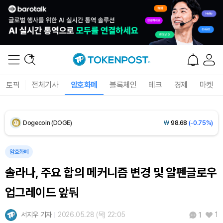
XRP (XRP)
₩
1,465
(-1.96%)
Solana (SOL)
₩
103,881
(-1.27%)
TRON (TRX)
₩
465.6
(-0.06%)
토픽
전체기사
암호화폐
블록체인
테크
경제
마켓
Hyperliquid (HYPE)
₩
79,284
(-0.64%)
Dogecoin (DOGE)
₩
98.68
(-0.75%)
Bitcoin (BTC)
₩
91,710,743
(-0.56%)
암호화폐
솔라나, 주요 합의 메커니즘 변경 및 알펜글로우
업그레이드 앞둬
서지우 기자
2026.05.28 (목) 22:05
1
1