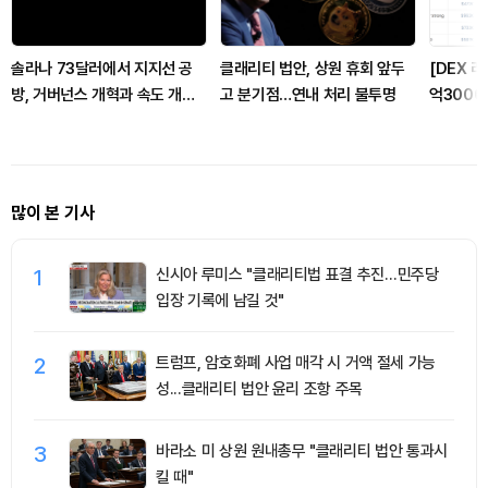
솔라나 73달러에서 지지선 공
클래리티 법안, 상원 휴회 앞두
[DEX 리
방, 거버넌스 개혁과 속도 개선
고 분기점…연내 처리 불투명
억3000
나서
'그린우드
많이 본 기사
1
신시아 루미스 "클래리티법 표결 추진…민주당
입장 기록에 남길 것"
2
트럼프, 암호화폐 사업 매각 시 거액 절세 가능
성...클래리티 법안 윤리 조항 주목
3
바라소 미 상원 원내총무 "클래리티 법안 통과시
킬 때"