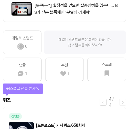
[토큰분석] 확장성을 얻으면 탈중앙성을 잃는다… BI
S가 짚은 블록체인 ‘분열의 경제학’
데일리 스탬프
데일리 스탬프를 찍은 회원이 없습니다.
첫 스탬프를 찍어 보세요!
0
스크랩
댓글
추천
1
1
퀴즈풀고 선물 받자!
4
/
퀴즈
4
진행중
[토큰포스트] 기사 퀴즈 658회차