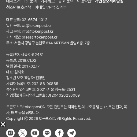
매체소개
1:1 문의
기사제보
광고 문의
이용약관
개인정보처리방침
청소년보호정책
이메일무단수집거부
대표 문의: 02-6674-1012
일반 문의:
cs@tokenpost.kr
광고 문의:
info@tokenpost.kr
기사 제보:
press@tokenpost.kr
주소: 서울시 강남구 논현로 614 ARTISAN 빌딩 6층, 7층
등록번호: 서울 아 52481
등록일: 2018.01.02
발행 일자: 2017.02.17
대표: 김지호
청소년 보호 책임자: 전영빈
사업자 등록번호: 232-88-00885
통신판매업신고번호: 2021-서울 영등포-2531
직업정보제공사업신고번호 : J1204020230009
토큰포스트(tokenpost)의 모든 컨텐츠는 저작권 법의 보호를 받는 바, 무단 전재, 복
사, 배포 등을 금합니다.
Copyright ⓒ 2026 토큰포스트. All Rights Reserved.