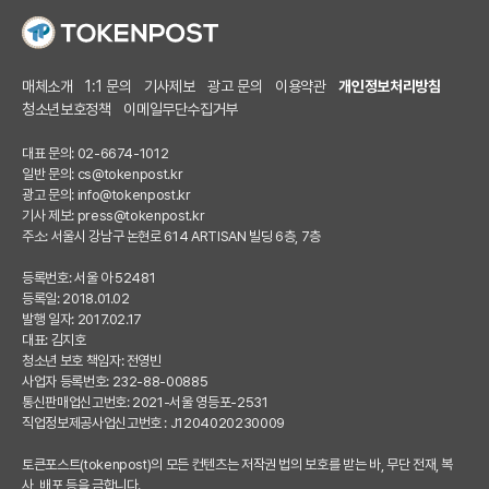
매체소개
1:1 문의
기사제보
광고 문의
이용약관
개인정보처리방침
청소년보호정책
이메일무단수집거부
대표 문의: 02-6674-1012
일반 문의:
cs@tokenpost.kr
광고 문의:
info@tokenpost.kr
기사 제보:
press@tokenpost.kr
주소: 서울시 강남구 논현로 614 ARTISAN 빌딩 6층, 7층
등록번호: 서울 아 52481
등록일: 2018.01.02
발행 일자: 2017.02.17
대표: 김지호
청소년 보호 책임자: 전영빈
사업자 등록번호: 232-88-00885
통신판매업신고번호: 2021-서울 영등포-2531
직업정보제공사업신고번호 : J1204020230009
토큰포스트(tokenpost)의 모든 컨텐츠는 저작권 법의 보호를 받는 바, 무단 전재, 복
사, 배포 등을 금합니다.