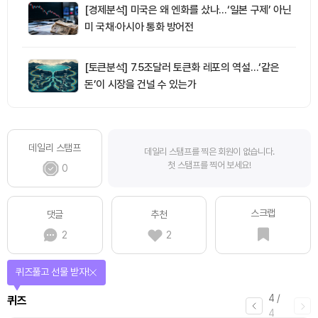
[경제분석] 미국은 왜 엔화를 샀나…‘일본 구제’ 아닌
미 국채·아시아 통화 방어전
[토큰분석] 7.5조달러 토큰화 레포의 역설…‘같은
돈’이 시장을 건널 수 있는가
데일리 스탬프
데일리 스탬프를 찍은 회원이 없습니다.
첫 스탬프를 찍어 보세요!
0
스크랩
댓글
추천
2
2
퀴즈풀고 선물 받자!
4
/
퀴즈
4