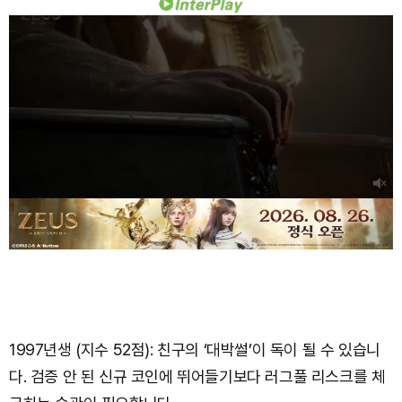
1997년생 (지수 52점): 친구의 ‘대박썰’이 독이 될 수 있습니
다. 검증 안 된 신규 코인에 뛰어들기보다 러그풀 리스크를 체