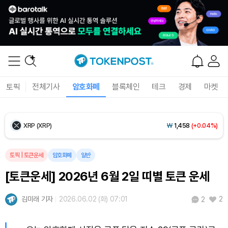
Ethereum (ETH)
₩
2,702,004
(+0.32%)
Tether USDt (USDT)
₩
1,407
(+0.01%)
BNB (BNB)
₩
836,868
(+0.84%)
USDC (USDC)
₩
1,408
(+0.01%)
토픽
전체기사
암호화폐
블록체인
테크
경제
마켓
XRP (XRP)
₩
1,458
(+0.04%)
Solana (SOL)
₩
105,416
(+1.75%)
토픽
|
토큰운세
암호화폐
일반
TRON (TRX)
₩
462.9
(+0.64%)
[토큰운세] 2026년 6월 2일 띠별 토큰 운세
Hyperliquid (HYPE)
₩
77,066
(-3.26%)
김미래 기자
2026.06.02 (화) 07:01
2
2
Dogecoin (DOGE)
₩
98.98
(+1.09%)