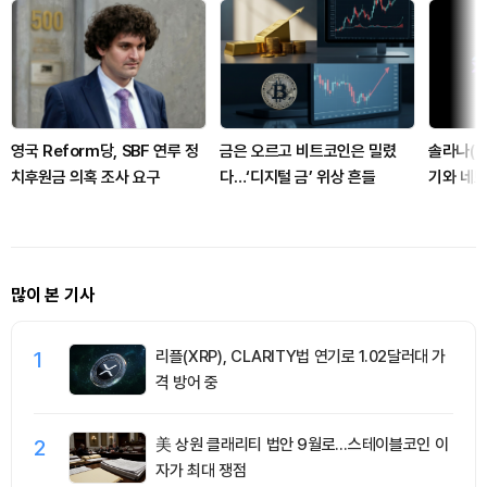
영국 Reform당, SBF 연루 정
금은 오르고 비트코인은 밀렸
솔라나(S
치후원금 의혹 조사 요구
다…‘디지털 금’ 위상 흔들
기와 네
목받아
많이 본 기사
1
리플(XRP), CLARITY법 연기로 1.02달러대 가
격 방어 중
2
美 상원 클래리티 법안 9월로…스테이블코인 이
자가 최대 쟁점