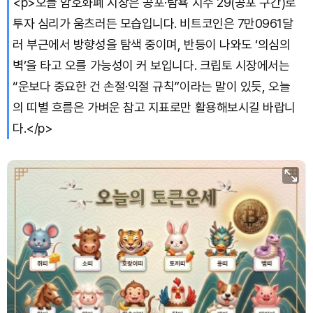
<p>오늘 암호화폐 시장은 공포·탐욕 지수 29(공포 구간)로
Bitcoin (BTC)
₩
91,455,389
(+0.26%)
투자 심리가 움츠러든 모습입니다. 비트코인은 7만0961달
러 부근에서 방향성을 탐색 중이며, 반등이 나와도 ‘의심의
벽’을 타고 오를 가능성이 커 보입니다. 크립토 시장에서는
“운보다 중요한 건 손절·익절 규칙”이라는 말이 있듯, 오늘
의 띠별 흐름은 가벼운 참고 지표로만 활용해보시길 바랍니
다.</p>