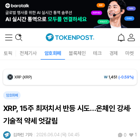
Ethereum (ETH)
₩
2,692,439
(+0.37%)
Tether USDt (USDT)
₩
1,407
(+0.03%)
BNB (BNB)
₩
831,965
(-0.35%)
토픽
전체기사
암호화폐
블록체인
테크
경제
마켓
USDC (USDC)
₩
1,408
(+0.01%)
XRP (XRP)
₩
1,451
(-0.59%)
Solana (SOL)
₩
104,061
(+1.60%)
암호화폐
XRP, 15주 최저치서 반등 시도…온체인 강세·
TRON (TRX)
₩
461.3
(+0.17%)
기술적 약세 엇갈림
Hyperliquid (HYPE)
₩
76,273
(-2.96%)
김하린 기자
2026.06.04 (목) 04:45
1
0
Dogecoin (DOGE)
₩
98.41
(+0.91%)