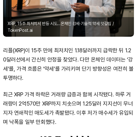
XRP, 15주 최저치서 반등 시도…온체인 강세·기술적 약세 엇갈림 /
TokenPost.ai
리플(XRP)이 15주 만에 최저치인 1.18달러까지 급락한 뒤 1.2
0달러선에서 간신히 안정을 찾았다. 다만 온체인 데이터는 ‘강
세’를, 가격 흐름은 ‘약세’를 가리키며 단기 방향성은 여전히 불
투명하다.
최근 XRP 가격 하락은 거래량 급증과 함께 시작됐다. 하루 거
래량이 2억570만 XRP까지 치솟으며 1.25달러 지지선이 무너
지자 연쇄적인 매도세가 촉발됐다. 이후 저가 매수세가 유입되
며 낙폭을 일부 만회했다.