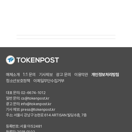
매체소개
1:1 문의
기사제보
광고 문의
이용약관
개인정보처리방침
청소년보호정책
이메일무단수집거부
대표 문의: 02-6674-1012
일반 문의:
cs@tokenpost.kr
광고 문의:
info@tokenpost.kr
기사 제보:
press@tokenpost.kr
주소: 서울시 강남구 논현로 614 ARTISAN 빌딩 6층, 7층
등록번호: 서울 아 52481
등록일: 2018.01.02