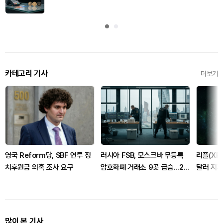
카테고리 기사
더보기
영국 Reform당, SBF 연루 정
러시아 FSB, 모스크바 무등록
리플(XRP
치후원금 의혹 조사 요구
암호화폐 거래소 9곳 급습…20
달러 지
여명 체포
많이 본 기사