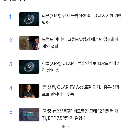
1
리플(XRP), 규제 불확실성 속 1달러 지지선 위협
받아
2
트럼프 미디어, 크립토닷컴과 예정된 암호화폐
계약 철회
3
리플(XRP), CLARITY법 연기로 1.02달러대 가
격 방어 중
4
美 상원, CLARITY Act 표결 연기…홍콩·싱가
포르 반사이익 주목
5
[자정 뉴스브리핑] 비트코인 고래 12억달러 매
집, ETF 7.5억달러 유입 外