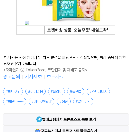
본 기사는 시장 데이터 및 차트 분석을 바탕으로 작성되었으며, 특정 종목에 대한
투자 권유가 아닙니다.
<저작권자 ⓒ TokenPost, 무단전재 및 재배포 금지>
광고문의
기사제보
보도자료
#비트코인
#이더리움
#솔라나
#블랙록
#스트레티지
#마운트곡스
#비트코인etf
#청산
#알트코인
텔레그램에서 토큰포스트 속보 보기
구글뉴스에서 토큰포스트 팔로우하기