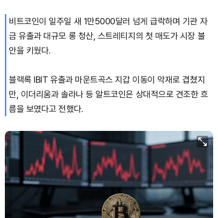
비트코인이 일주일 새 1만5000달러 넘게 급락하며 기관 자
Dogecoin (DOGE)
₩
98.08
(-1.39%)
금 유출과 대규모 롱 청산, 스트레티지의 첫 매도가 시장 불
Bitcoin (BTC)
₩
91,411,367
(-0.53%)
안을 키웠다.
블랙록 IBIT 유출과 마운트곡스 지갑 이동이 악재로 겹쳤지
만, 이더리움과 솔라나 등 알트코인은 상대적으로 견조한 흐
름을 보였다고 전했다.