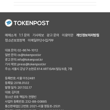
매체소개
1:1 문의
기사제보
광고 문의
이용약관
개인정보처리방침
청소년보호정책
이메일무단수집거부
대표 문의: 02-6674-1012
일반 문의:
cs@tokenpost.kr
광고 문의:
info@tokenpost.kr
기사 제보:
press@tokenpost.kr
주소: 서울시 강남구 논현로 614 ARTISAN 빌딩 6층, 7층
등록번호: 서울 아 52481
등록일: 2018.01.02
발행 일자: 2017.02.17
대표: 김지호
청소년 보호 책임자: 전영빈
사업자 등록번호: 232-88-00885
통신판매업신고번호: 2021-서울 영등포-2531