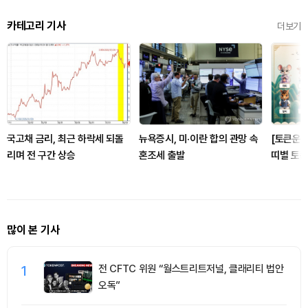
카테고리 기사
더보기
국고채 금리, 최근 하락세 되돌
뉴욕증시, 미·이란 합의 관망 속
[토큰운세
리며 전 구간 상승
혼조세 출발
띠별 토큰
많이 본 기사
1
전 CFTC 위원 “월스트리트저널, 클래리티 법안
오독”