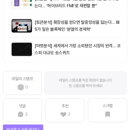
는다… ‘하이브리드 FMI’로 재편할 뿐”
[토큰분석] 확장성을 얻으면 탈중앙성을 잃는다… BI
S가 짚은 블록체인 ‘분열의 경제학’
[마켓분석] 세계에서 가장 소외됐던 시장의 반격… 코
스피 대규모 숏스퀴즈
데일리 스탬프
데일리 스탬프를 찍은 회원이 없습니다.
첫 스탬프를 찍어 보세요!
0
스크랩
댓글
추천
2
3
퀴즈풀고 선물 받자!