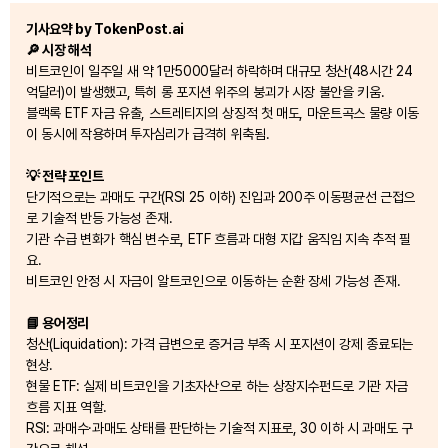
기사요약 by TokenPost.ai
🔎 시장 해석
비트코인이 일주일 새 약 1만5000달러 하락하며 대규모 청산(48시간 24
억달러)이 발생했고, 특히 롱 포지션 위주의 붕괴가 시장 불안을 키움.
블랙록 ETF 자금 유출, 스트레티지의 상징적 첫 매도, 마운트곡스 물량 이동
이 동시에 작용하며 투자심리가 급격히 위축됨.
💡 전략 포인트
단기적으로는 과매도 구간(RSI 25 이하) 진입과 200주 이동평균선 근접으
로 기술적 반등 가능성 존재.
기관 수급 변화가 핵심 변수로, ETF 흐름과 대형 지갑 움직임 지속 추적 필
요.
비트코인 안정 시 자금이 알트코인으로 이동하는 순환 장세 가능성 존재.
📘 용어정리
청산(Liquidation): 가격 급변으로 증거금 부족 시 포지션이 강제 종료되는
현상.
현물 ETF: 실제 비트코인을 기초자산으로 하는 상장지수펀드로 기관 자금
흐름 지표 역할.
RSI: 과매수·과매도 상태를 판단하는 기술적 지표로, 30 이하 시 과매도 구