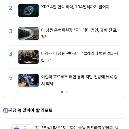
2
XRP 4일 연속 하락, 1.04달러까지 떨어져
3
미 상원 은행위원장 "클래리티 법안, 휴회 전 표
결"
4
바라소 미 상원 원내총무 "클래리티 법안 통과시
킬 때"
5
이란의 호르무즈 해협 통과 차단 전망에 뉴욕 증
시 약세
지금 꼭 알아야 할 리포트
[토큰분석] IMF “토큰화는 금융 인프라를 없애지 않