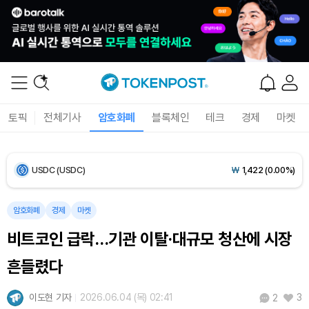
Bitcoin (BTC)
₩
91,411,367
(-0.53%)
Ethereum (ETH)
₩
2,707,483
(-0.19%)
Tether USDt (USDT)
₩
1,421
(0.00%)
토픽
전체기사
암호화폐
블록체인
테크
경제
마켓
BNB (BNB)
₩
841,381
(-0.22%)
USDC (USDC)
₩
1,422
(0.00%)
XRP (XRP)
₩
1,471
(-2.53%)
암호화폐
경제
마켓
비트코인 급락…기관 이탈·대규모 청산에 시장
Solana (SOL)
₩
103,296
(-1.70%)
흔들렸다
TRON (TRX)
₩
465.1
(-0.06%)
이도현 기자
2026.06.04 (목) 02:41
3
2
Hyperliquid (HYPE)
₩
79,937
(-1.16%)