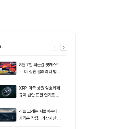
사
8월 7일 퇴근길 팟캐스트
6
친암호화폐 진영
— 미 상원 클래리티 법안
당 경선서 뜻밖
표결 추진…비트코인 ET
래리티 법안 변
F 3일 연속 유입
XRP, 미국 상원 암호화폐
7
미국 CLARIT
규제 법안 표결 연기로 급
결 9월로 연
락
지 1,638 BT
리플 고래는 사들이는데
8
[오후 뉴스브리
가격은 잠잠…가상자산 바
인 고래, 12억
닥 신호 주목
BTC 매입 및 