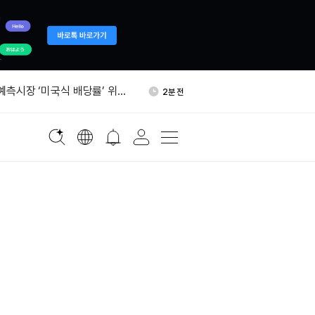
 연은 1년 기대 인플레 3.63%
14분 전
 예측시장 ‘미국식 배당률’ 위험
2분 전
음 10억달러 금융 기회는 디지
6분 전
 순영업이익 15억 달러…
8분 전
 1846억 달러
그에 비트코인 활성 주소 급
10분 전
 유입은 감소
 연은 1년 기대 인플레 3.63%
14분 전
 예측시장 ‘미국식 배당률’ 위험
2분 전