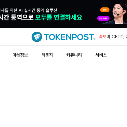
미 7월 뉴욕
…예상 하회
속보
미 CFTC,
경고
세일러 “다
마켓정보
라운지
커뮤니티
서비스
털 신용”
테더 2분기
USDT 공급
콜드카드 버
증…거래소
미 7월 뉴욕
…예상 하회
미 CFTC,
경고