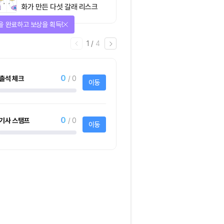
화가 만든 다섯 갈래 리스크
을 완료하고 보상을 획득!
1
/
4
0
출석 체크
/ 0
이동
0
기사 스탬프
/ 0
이동