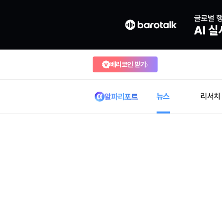
베리코인 받기
뉴스
리서치
알파리포트