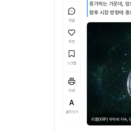
증가하는 가운데, 암
향후 시장 방향에 중
댓글
추천
스크랩
인쇄
글자크기
리플(XRP) 하락세 지속, 