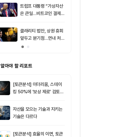
소식 外
트럼프 대통령 “가상자산
9
미 상원 크립토
은 큰일…비트코인 결제
연…홍콩·싱가
늘어”
경쟁력 커지나
클래리티 법안, 상원 휴회
10
리플 XRP, CL
앞두고 분기점…연내 처리
안 지연에 약세
불투명
지선 분기점
 알아야 할 리포트
[토큰분석] 이더리움, 스테이
킹 50%에 ‘보상 제로’ 검토…
통화정책 개편인가 탈중앙화
역행인가
자산을 모으는 기술과 지키는
기술은 다르다
[토큰분석] 효율의 이면, 토큰