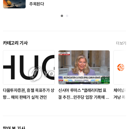
주목된다
카테고리 기사
더보기
다올투자증권, 휴젤 목표주가 상
신시아 루미스 "클래리티법 표
체이널리
향… 해외 판매가 실적 견인
결 추진…민주당 입장 기록에 남
겨냥 폭력
길 것"
많이 본 기사