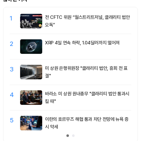
1
전 CFTC 위원 “월스트리트저널, 클래리티 법안
오독”
2
XRP 4일 연속 하락, 1.04달러까지 떨어져
3
미 상원 은행위원장 "클래리티 법안, 휴회 전 표
결"
4
바라소 미 상원 원내총무 "클래리티 법안 통과시
킬 때"
5
이란의 호르무즈 해협 통과 차단 전망에 뉴욕 증
시 약세