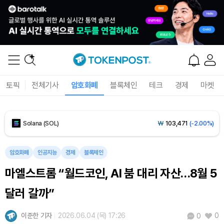
Tether USDt (USDT)
₩
1,424
(+0.01%)
BNB (BNB)
₩
843,712
(-0.67%)
USDC (USDC)
₩
1,425
(-0.02%)
토픽
전체기사
암호화폐
블록체인
테크
경제
마켓
XRP (XRP)
₩
1,474
(-2.60%)
Solana (SOL)
₩
103,471
(-2.00%)
TRON (TRX)
₩
465.6
(-0.10%)
암호화폐
인공지능
경제
블록체인
마엘스트롬 “월드코인, AI 붐 대리 자산…8월 5
Hyperliquid (HYPE)
₩
79,479
(-2.12%)
달러 갈까”
Dogecoin (DOGE)
₩
98.44
(-1.38%)
이준한 기자
2026.06.04 (목) 17:26
0
0
Bitcoin (BTC)
₩
91,585,145
(-0.58%)