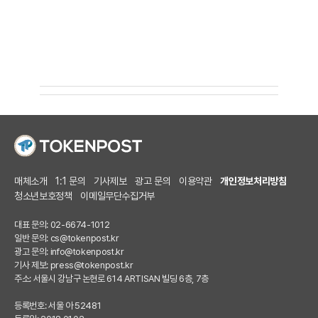
매체소개
1:1 문의
기사제보
광고 문의
이용약관
개인정보처리방침
청소년보호정책
이메일무단수집거부
대표 문의: 02-6674-1012
일반 문의:
cs@tokenpost.kr
광고 문의:
info@tokenpost.kr
기사 제보:
press@tokenpost.kr
주소: 서울시 강남구 논현로 614 ARTISAN 빌딩 6층, 7층
등록번호: 서울 아 52481