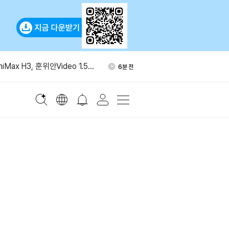
고용 2만3000명 감소…실업률
1시간 전
iMax H3, 훈위안Video 1.5
6분 전
오픈소스 비디오 모델”
그널 전화번호 없는 가입 추진
12분 전
스탄·튀르키예, 공동 방위협
20분 전
정
THE 10% 추가 발행 추진 철
44분 전
고용 2만3000명 감소…실업률
1시간 전
iMax H3, 훈위안Video 1.5
6분 전
오픈소스 비디오 모델”