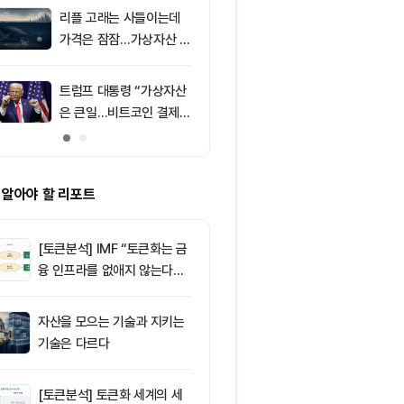
리플 고래는 사들이는데
9
미국 CLARIT
가격은 잠잠…가상자산 바
결 9월로 연
닥 신호 주목
지 1,638 BT
트럼프 대통령 “가상자산
10
[오후 뉴스브리
은 큰일…비트코인 결제
인 고래, 12억
늘어”
BTC 매입 및 
소식 外
 알아야 할 리포트
[토큰분석] IMF “토큰화는 금
융 인프라를 없애지 않는다…
‘하이브리드 FMI’로 재편할
뿐”
자산을 모으는 기술과 지키는
기술은 다르다
[토큰분석] 토큰화 세계의 세