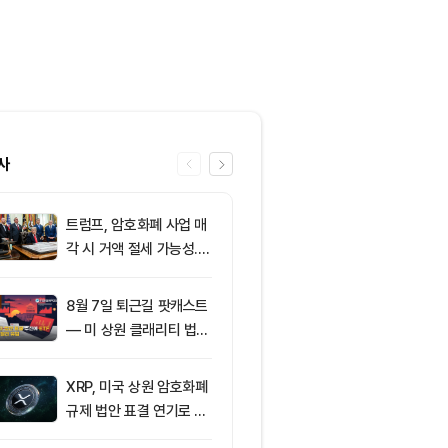
사
트럼프, 암호화폐 사업 매
6
클래리티 법안,
각 시 거액 절세 가능성...
앞두고 분기점
클래리티 법안 윤리 조항
불투명
주목
8월 7일 퇴근길 팟캐스트
7
[특징주] 금호
— 미 상원 클래리티 법안
락장서 외국인
표결 추진…비트코인 ET
속…장중 매수 
F 3일 연속 유입
포착
XRP, 미국 상원 암호화폐
8
친암호화폐 진영
규제 법안 표결 연기로 급
당 경선서 뜻밖
락
래리티 법안 변