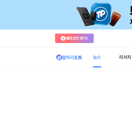
베리코인 받기
뉴스
리서치
알파리포트