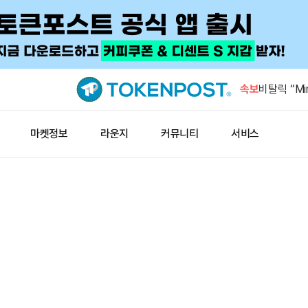
미국 7월 
4.1%
속보
비탈릭 “Min
넘어선 첫 
비탈릭 “시
마켓정보
라운지
커뮤니티
서비스
환영”
사우디·파키
정 체결 예
THENA, 
회
미국 7월 
4.1%
비탈릭 “Min
넘어선 첫 