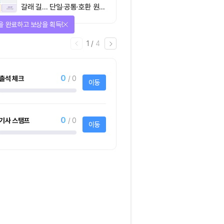
갈래 길… 단일·공통·호환 원장
이 가르는 ‘원자적 결제’의 운
다양한 상품에 응모하자!
명
2
/
어
4
1명
사토시노트™ Lite
크리스피크림도넛 
하프더즌
사토시노트™ Lite
크리스피크림도넛 어
하프더즌