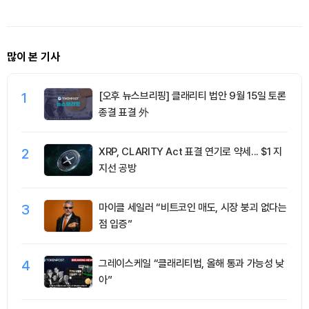
많이 본 기사
1
[오후 뉴스브리핑] 클래리티 법안 9월 15일 토론
종결 표결 外
2
XRP, CLARITY Act 표결 연기로 약세... $1 지
지선 공방
3
마이클 세일러 “비트코인 매도, 시장 붕괴 없다는
점 입증”
4
그레이스케일 “클래리티법, 올해 통과 가능성 낮
아”