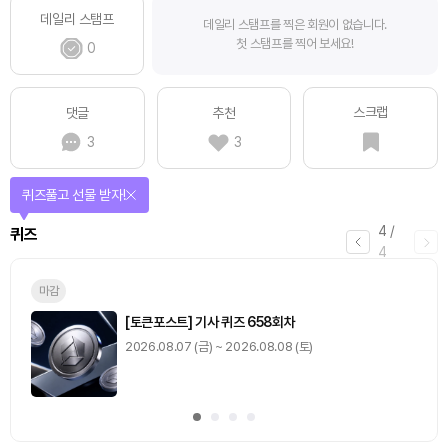
데일리 스탬프
데일리 스탬프를 찍은 회원이 없습니다.
첫 스탬프를 찍어 보세요!
0
스크랩
댓글
추천
3
3
퀴즈풀고 선물 받자!
4
/
퀴즈
4
마감
[토큰포스트] 기사 퀴즈 658회차
2026.08.07 (금) ~ 2026.08.08 (토)