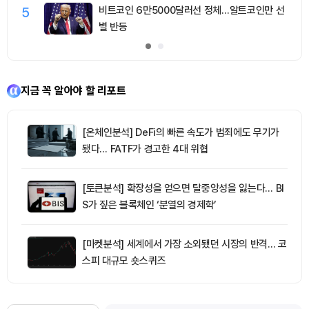
5
비트코인 6만5000달러선 정체…알트코인만 선
별 반등
지금 꼭 알아야 할 리포트
[온체인분석] DeFi의 빠른 속도가 범죄에도 무기가
됐다… FATF가 경고한 4대 위협
[토큰분석] 확장성을 얻으면 탈중앙성을 잃는다… BI
S가 짚은 블록체인 ‘분열의 경제학’
[마켓분석] 세계에서 가장 소외됐던 시장의 반격… 코
스피 대규모 숏스퀴즈