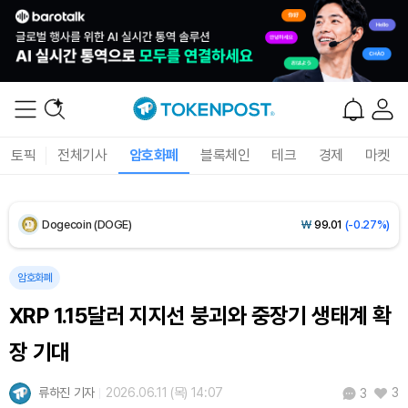
XRP (XRP)
₩
1,463
(-0.19%)
Solana (SOL)
₩
107,904
(+1.59%)
TRON (TRX)
₩
464.4
(+0.37%)
Hyperliquid (HYPE)
₩
76,741
(+0.19%)
토픽
전체기사
암호화폐
블록체인
테크
경제
마켓
Dogecoin (DOGE)
₩
99.01
(-0.27%)
Bitcoin (BTC)
₩
91,753,546
(+0.31%)
암호화폐
XRP 1.15달러 지지선 붕괴와 중장기 생태계 확
장 기대
류하진 기자
2026.06.11 (목) 14:07
3
3