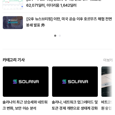
62,071달러, 이더리움 1,642달러
[오후 뉴스브리핑] 이란, 미국 공습 이후 호르무즈 해협 전면
봉쇄 발표 外
카테고리 기사
더보기
솔라나의 최근 상승세와 네트워
솔라나, 네트워크 업그레이드 및
비트코인 
크 변화, 보안 이슈 분석
토큰 경제 개편으로 생태계 강화
원 유입…