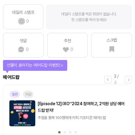
데일리 스탬프
데일리 스탬프를 찍은 회원이 없습니다.
첫 스탬프를 찍어 보세요!
0
스크랩
댓글
추천
0
0
선물이 쏟아지는 에어드랍 이벤트!
3
/
에어드랍
4
일반
마감
[Episode 12] IXO™2024 참여하고, 2억원 상당 에어
드랍 받자!
추첨을 통해 100명에게 커피 기프티콘 에어드랍