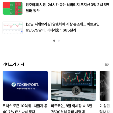
암호화폐 시장, 24시간 동안 레버리지 포지션 3억 2415만
달러 청산
[모닝 시세브리핑] 암호화폐 시장 혼조세… 비트코인
63,575달러, 이더리움 1,665달러
카테고리 기사
더보기
코넥스 토큰 10억개…채굴자 몫
비트코인, 8월 약세장 속 6만
미 상원, 
40.7% 8년 나눠 푼다
7500달러 돌파 시험대
절차 착수