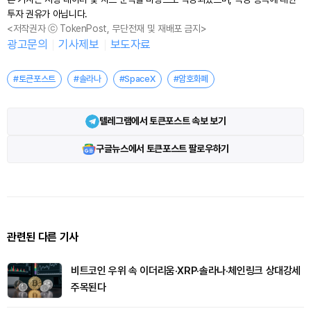
투자 권유가 아닙니다.
<저작권자 ⓒ TokenPost, 무단전재 및 재배포 금지>
광고문의
기사제보
보도자료
#토큰포스트
#솔라나
#SpaceX
#암호화폐
텔레그램에서 토큰포스트 속보 보기
구글뉴스에서 토큰포스트 팔로우하기
관련된 다른 기사
비트코인 우위 속 이더리움·XRP·솔라나·체인링크 상대강세
주목된다