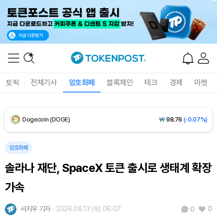
Solana (SOL)
₩
107,488
(+2.05%)
TRON (TRX)
₩
463.8
(+0.60%)
Hyperliquid (HYPE)
₩
76,886
(+0.39%)
토픽
전체기사
암호화폐
블록체인
테크
경제
마켓
Dogecoin (DOGE)
₩
98.76
(-0.07%)
Bitcoin (BTC)
₩
91,285,674
(-0.19%)
암호화폐
솔라나 재단, SpaceX 토큰 출시로 생태계 확장
가속
서지우 기자
2026.06.13 (토) 06:07
0
0