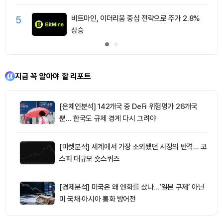
5
비트마인, 이더리움 중심 전략으로 주가 2.8%
상승
지금 꼭 알아야 할 리포트
[온체인분석] 142개국 중 DeFi 위험평가 26개국
뿐… 한국도 규제 경계 다시 그려야
[마켓분석] 세계에서 가장 소외됐던 시장의 반격… 코
스피 대규모 숏스퀴즈
[경제분석] 미국은 왜 엔화를 샀나…‘일본 구제’ 아닌
미 국채·아시아 통화 방어전