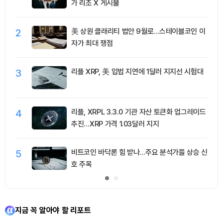
가 리조 X 게시물
2
美 상원 클래리티 법안 9월로…스테이블코인 이
자가 최대 쟁점
3
리플 XRP, 美 입법 지연에 1달러 지지선 시험대
4
리플, XRPL 3.3.0 기관 자산 토큰화 업그레이드
추진…XRP 가격 1.03달러 지지
5
비트코인 바닥론 힘 받나…주요 분석가들 상승 신
호 주목
지금 꼭 알아야 할 리포트