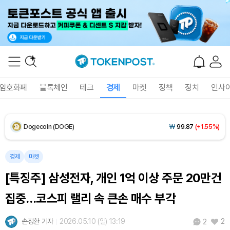
XRP (XRP)
₩
1,468
(+1.49%)
Solana (SOL)
₩
107,442
(+3.36%)
TRON (TRX)
₩
462.3
(+0.12%)
암호화폐
블록체인
테크
경제
마켓
정책
정치
인사
Hyperliquid (HYPE)
₩
77,007
(-1.86%)
Dogecoin (DOGE)
₩
99.87
(+1.55%)
Bitcoin (BTC)
₩
91,559,149
(+0.15%)
경제
마켓
[특징주] 삼성전자, 개인 1억 이상 주문 20만건
집중…코스피 랠리 속 큰손 매수 부각
손정환 기자
2026.05.10 (일) 13:19
2
2