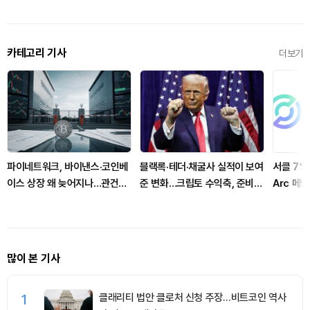
카테고리 기사
더보기
파이네트워크, 바이낸스·코인베
블랙록·테더·채굴사 실적이 보여
서클 7%
이스 상장 왜 늦어지나…관건은
준 변화…크립토 수익축, 준비금
Arc 메
유틸리티
과 이자로 이동
집중
많이 본 기사
1
클래리티 법안 클로처 신청 주장…비트코인 역사