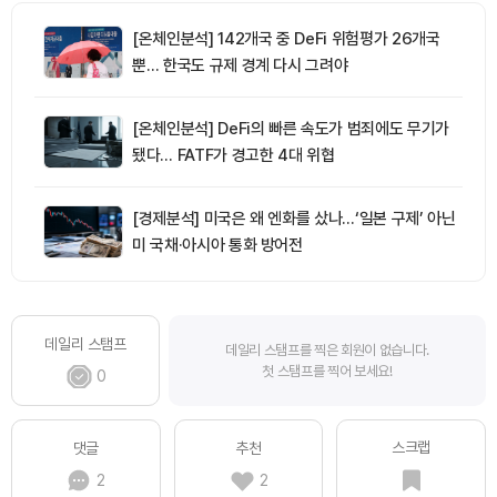
[온체인분석] 142개국 중 DeFi 위험평가 26개국
뿐… 한국도 규제 경계 다시 그려야
[온체인분석] DeFi의 빠른 속도가 범죄에도 무기가
됐다… FATF가 경고한 4대 위협
[경제분석] 미국은 왜 엔화를 샀나…‘일본 구제’ 아닌
미 국채·아시아 통화 방어전
데일리 스탬프
데일리 스탬프를 찍은 회원이 없습니다.
첫 스탬프를 찍어 보세요!
0
스크랩
댓글
추천
2
2