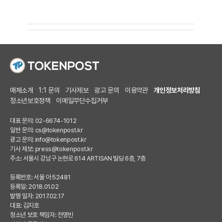
매체소개
1:1 문의
기사제보
광고 문의
이용약관
개인정보처리방침
청소년보호정책
이메일무단수집거부
대표 문의: 02-6674-1012
일반 문의:
cs@tokenpost.kr
광고 문의:
info@tokenpost.kr
기사 제보:
press@tokenpost.kr
주소: 서울시 강남구 논현로 614 ARTISAN 빌딩 6층, 7층
등록번호: 서울 아 52481
등록일: 2018.01.02
발행 일자: 2017.02.17
대표: 김지호
청소년 보호 책임자: 전영빈