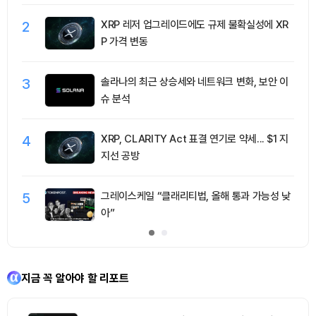
2
XRP 레저 업그레이드에도 규제 불확실성에 XR
P 가격 변동
3
솔라나의 최근 상승세와 네트워크 변화, 보안 이
슈 분석
4
XRP, CLARITY Act 표결 연기로 약세... $1 지
지선 공방
5
그레이스케일 “클래리티법, 올해 통과 가능성 낮
아”
지금 꼭 알아야 할 리포트