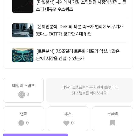
[마켓분석] 세계에서 가장 소외됐던 시장의 반격… 코
스피 대규모 숏스퀴즈
[온체인분석] DeFi의 빠른 속도가 범죄에도 무기가
됐다… FATF가 경고한 4대 위협
[토큰분석] 7.5조달러 토큰화 레포의 역설…‘같은
돈’이 시장을 건널 수 있는가
데일리 스탬프
데일리 스탬프를 찍은 회원이 없습니다.
첫 스탬프를 찍어 보세요!
0
스크랩
댓글
추천
0
0