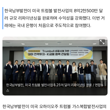
한국남부발전이 미국 트럼불 발전사업의 8억2천500만 달
Bitcoin (BTC)
₩
91,356,386
(-0.15%)
러 규모 리파이낸싱을 완료하며 수익성을 강화했다. 이번 거
래에는 국내 은행이 처음으로 주도적으로 참여했다.
한국남부발전, 미국 트럼불 발전사업 8.25억 달러 리파이낸싱 완료 / 연합뉴
스
한국남부발전이 미국 오하이오주 트럼불 가스복합발전사업의