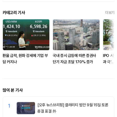
카테고리 기사
더보기
환율 급락, 원화 강세에 기업 부
국내 증시 급등에 따른 증권사
IPO 시장
담 커지나
단기 자금 조달 170% 증가
과 극'..
스아이앤
많이 본 기사
1
[오후 뉴스브리핑] 클래리티 법안 9월 15일 토론
종결 표결 外