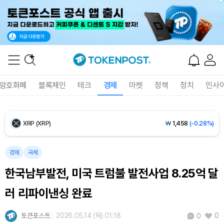
Ethereum (ETH)
₩
2,697,621
(-0.22%)
Tether USDt (USDT)
₩
1,407
(-0.02%)
BNB (BNB)
₩
849,389
(+1.30%)
암호화폐
블록체인
테크
경제
마켓
정책
정치
인사
USDC (USDC)
₩
1,408
(-0.01%)
XRP (XRP)
₩
1,458
(-0.28%)
Solana (SOL)
₩
107,654
(+1.27%)
경제
국제
한국남부발전, 미국 트럼불 발전사업 8.25억 달
TRON (TRX)
₩
464.1
(+0.28%)
러 리파이낸싱 완료
Hyperliquid (HYPE)
₩
76,395
(-0.36%)
토큰포스트
2026.05.14 (목) 01:18
0
0
Dogecoin (DOGE)
₩
98.73
(-0.41%)