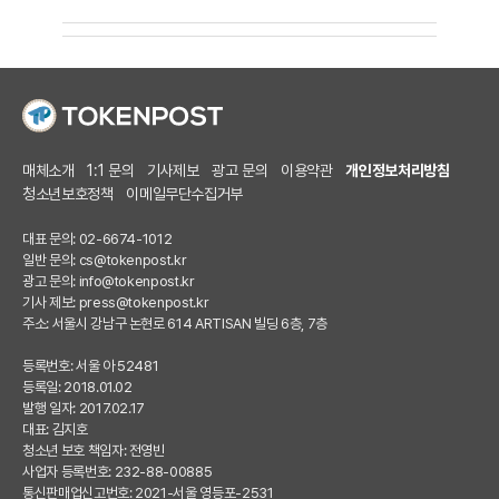
매체소개
1:1 문의
기사제보
광고 문의
이용약관
개인정보처리방침
청소년보호정책
이메일무단수집거부
대표 문의: 02-6674-1012
일반 문의:
cs@tokenpost.kr
광고 문의:
info@tokenpost.kr
기사 제보:
press@tokenpost.kr
주소: 서울시 강남구 논현로 614 ARTISAN 빌딩 6층, 7층
등록번호: 서울 아 52481
등록일: 2018.01.02
발행 일자: 2017.02.17
대표: 김지호
청소년 보호 책임자: 전영빈
사업자 등록번호: 232-88-00885
통신판매업신고번호: 2021-서울 영등포-2531