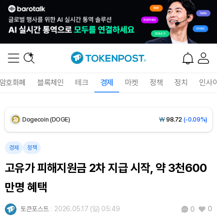
XRP (XRP)
₩
1,459
(+0.23%)
Solana (SOL)
₩
107,525
(+2.19%)
TRON (TRX)
₩
463.5
(+0.60%)
암호화폐
블록체인
테크
경제
마켓
정책
정치
인사
Hyperliquid (HYPE)
₩
77,075
(+0.65%)
Dogecoin (DOGE)
₩
98.72
(-0.09%)
Bitcoin (BTC)
₩
91,328,698
(-0.10%)
경제
정책
고유가 피해지원금 2차 지급 시작, 약 3천600
만명 혜택
토큰포스트
2026.05.17 (일) 05:49
0
0