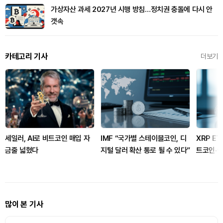
가상자산 과세 2027년 시행 방침…정치권 충돌에 다시 안
갯속
카테고리 기사
더보기
세일러, AI로 비트코인 매입 자
IMF “국가별 스테이블코인, 디
XRP E
금줄 넓혔다
지털 달러 확산 통로 될 수 있다”
트코인·
많이 본 기사