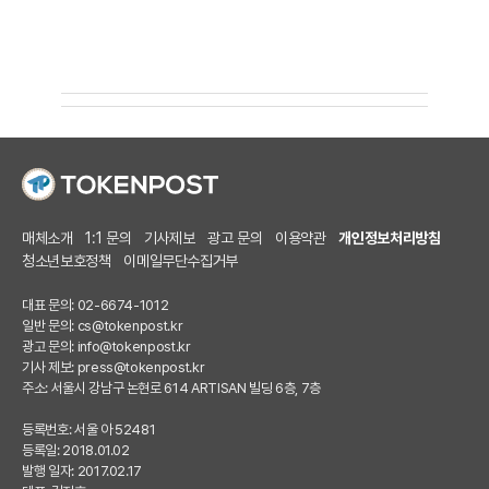
매체소개
1:1 문의
기사제보
광고 문의
이용약관
개인정보처리방침
청소년보호정책
이메일무단수집거부
대표 문의: 02-6674-1012
일반 문의:
cs@tokenpost.kr
광고 문의:
info@tokenpost.kr
기사 제보:
press@tokenpost.kr
주소: 서울시 강남구 논현로 614 ARTISAN 빌딩 6층, 7층
등록번호: 서울 아 52481
등록일: 2018.01.02
발행 일자: 2017.02.17