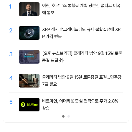
1
이란, 호르무즈 통행료 계획 당분간 없다고 미국
에 통보
2
XRP 레저 업그레이드에도 규제 불확실성에 XR
P 가격 변동
3
[오후 뉴스브리핑] 클래리티 법안 9월 15일 토론
종결 표결 外
4
클래리티 법안 9월 15일 토론종결 표결…민주당
7표 필요
5
비트마인, 이더리움 중심 전략으로 주가 2.8%
상승