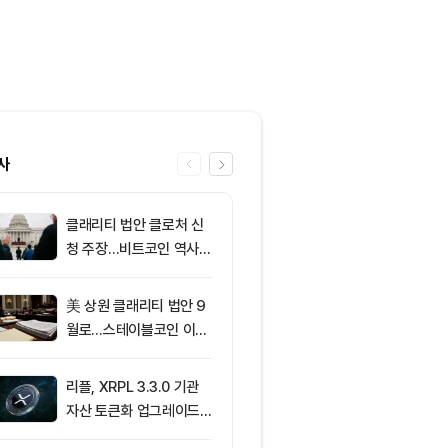
사
클래리티 법안 클로처 신
6
[오후 시세브리
청 주장…비트코인 역사가
폐 시장 혼조세
리조 X 게시물
인 64,883달
움 1,912달러
美 상원 클래리티 법안 9
7
[사설] 불확실
월로…스테이블코인 이자
된 시장, 결국 
가 최대 쟁점
부 가른다
리플, XRPL 3.3.0 기관
8
XRP ETF 자
자산 토큰화 업그레이드
각…비트코인·
추진…XRP 가격 1.03달
온도차