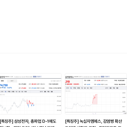
[특징주] 삼성전자, 총파업 D-1에도
[특징주] 녹십자엠에스, 감염병 확산