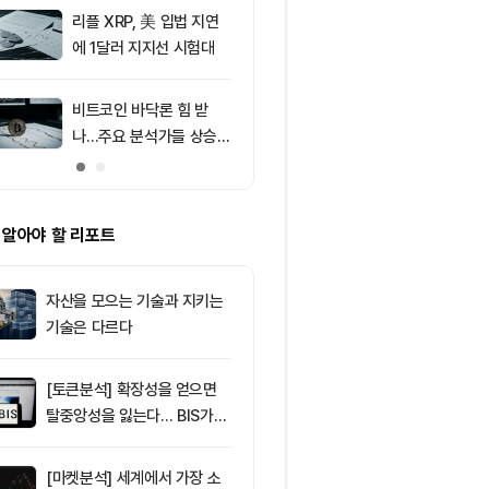
러 지지
리플 XRP, 美 입법 지연
9
브라질, 1만달
에 1달러 지지선 시험대
부 암호화폐 송
4시간 지연
비트코인 바닥론 힘 받
10
[저녁 시세브리
나…주요 분석가들 상승
폐 시장 상승세
신호 주목
인 64,971달
움 1,916달러
 알아야 할 리포트
자산을 모으는 기술과 지키는
기술은 다르다
[토큰분석] 확장성을 얻으면
탈중앙성을 잃는다… BIS가
짚은 블록체인 ‘분열의 경제
학’
[마켓분석] 세계에서 가장 소