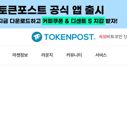
고래 한 곳,
쪼개 담았
속보
비트코인 1
로 이체
티로프라이스
마켓정보
라운지
커뮤니티
서비스
검토
시트리니 분
신 매수 가
GSR “DA
집중…헤지 
고래 한 곳,
쪼개 담았
비트코인 1
로 이체