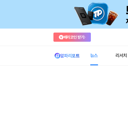
베리코인 받기
뉴스
리서치
알파리포트