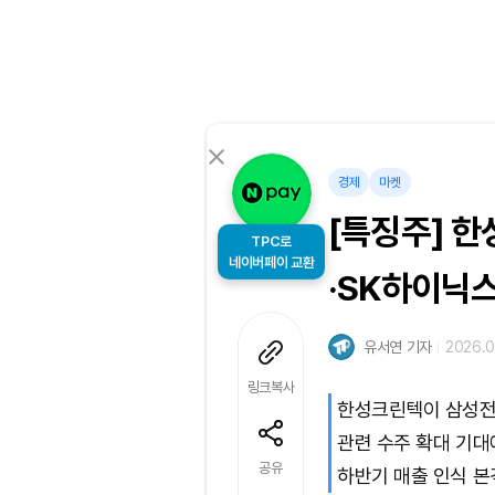
경제
마켓
[특징주] 
TPC로
·SK하이닉
네이버페이 교환
유서연 기자
2026.0
링크복사
한성크린텍이 삼성전
관련 수주 확대 기대
공유
하반기 매출 인식 본