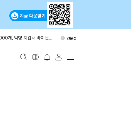
 ETH 2만5000개 롱 34시간
1시간 전
다
,000개, 익명 지갑서 바이낸스
21분 전
, 성숙한 밈코인 ETF 편입
55분 전
석가 “단기 메모리 매도·광통
1시간 전
능성”
O 재무자산 70%, 자체 토큰에
1시간 전
대응 늦어”
 ETH 2만5000개 롱 34시간
1시간 전
다
,000개, 익명 지갑서 바이낸스
21분 전