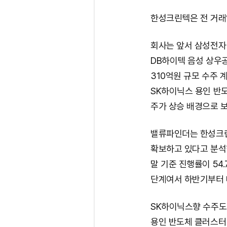
한성크린텍은 전 거래일
회사는 앞서 삼성전자 
DB하이텍 음성 상우공
310억원 규모 수주
SK하이닉스 용인 반
주가 상승 배경으로 보
밸류파인더는 한성크린텍
확보하고 있다고 분석했
말 기준 진행률이 54
단계여서 하반기부터 
SK하이닉스향 수주도
용인 반도체 클러스터 