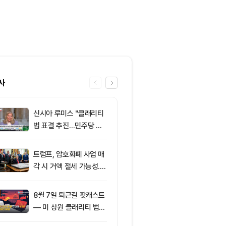
사
신시아 루미스 "클래리티
6
클래리티 법안,
법 표결 추진…민주당 입
앞두고 분기점
장 기록에 남길 것"
불투명
트럼프, 암호화폐 사업 매
7
트럼프 대통령
각 시 거액 절세 가능성...
은 큰일…비트
클래리티 법안 윤리 조항
늘어”
주목
8월 7일 퇴근길 팟캐스트
8
엘리자베스 워
— 미 상원 클래리티 법안
티 법안 반대…
표결 추진…비트코인 ET
암호화폐 법안 