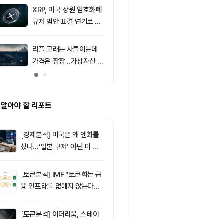
F 3일 연속 유입
XRP, 미국 상원 암호화폐
9
[특징주] 금호
규제 법안 표결 연기로 급
락장서 외국인
락
속…장중 매수 
포착
리플 고래는 사들이는데
10
친암호화폐 진영
가격은 잠잠…가상자산 바
당 경선서 뜻밖
닥 신호 주목
래리티 법안 변
 알아야 할 리포트
[경제분석] 미국은 왜 엔화를
샀나…‘일본 구제’ 아닌 미 국
채·아시아 통화 방어전
[토큰분석] IMF “토큰화는 금
융 인프라를 없애지 않는다…
‘하이브리드 FMI’로 재편할
뿐”
[토큰분석] 이더리움, 스테이