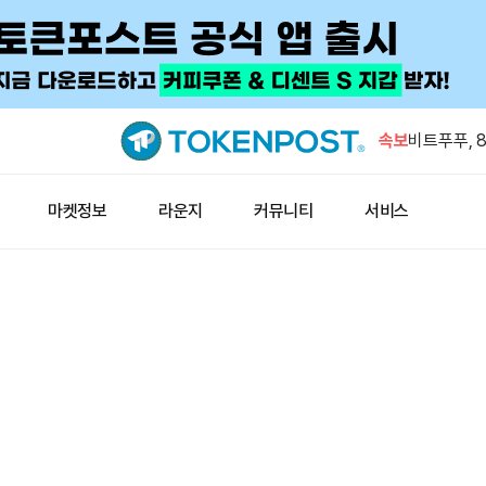
폴리마켓, 9
률 48%로
속보
비트푸푸, 8
회복 전망
BWET, 최
마켓정보
라운지
커뮤니티
서비스
미국 CLAR
스트래티지 1
인도, 원유 
폴리마켓, 9
률 48%로
비트푸푸, 8
회복 전망