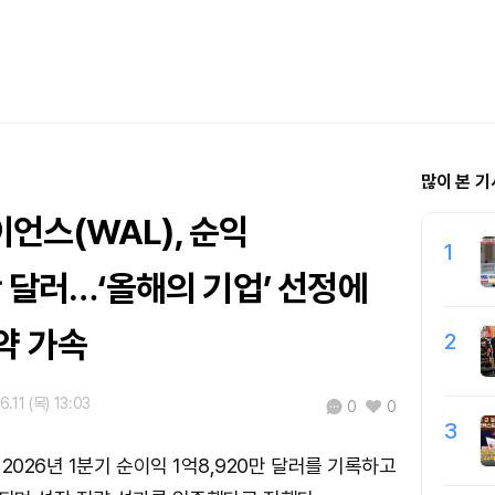
많이 본 기
언스(WAL), 순익
1
만 달러…‘올해의 기업’ 선정에
약 가속
2
.11 (목) 13:03
0
0
3
026년 1분기 순이익 1억8,920만 달러를 기록하고