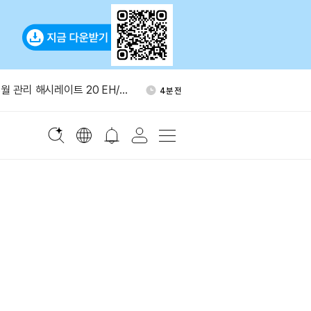
월 美 금리 0.25%p 인상 확
47분 전
 상승
월 관리 해시레이트 20 EH/s
4분 전
근 1개월 ETF 수익률 1위
8분 전
ITY 법안 표결 9월로 연기…
10분 전
,638 BTC 매도
수요 90% 수입 의존
27분 전
월 美 금리 0.25%p 인상 확
47분 전
 상승
월 관리 해시레이트 20 EH/s
4분 전