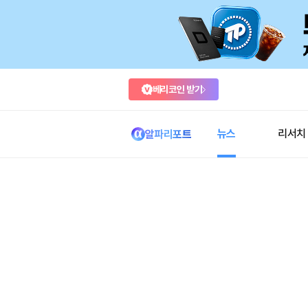
베리코인 받기
뉴스
리서치
알파리포트