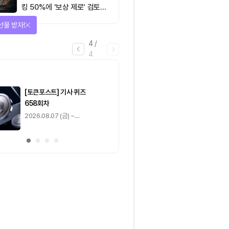
킹 50%에 ‘보상 제로’ 검토…
통화정책 개편인가 탈중앙화
선물 받자!
역행인가
4
/
4
마감
[토큰포스트] 기사 퀴즈
[토큰포스트] 기사 
658회차
657회차
2026.08.07 (금) ~
2026.08.06 (목) ~
2026.08.08 (토)
2026.08.07 (금)