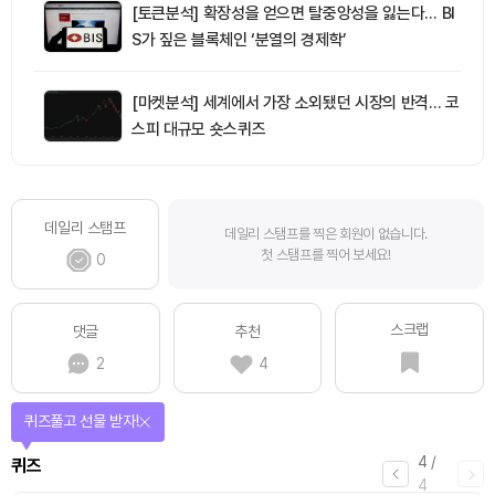
[토큰분석] 확장성을 얻으면 탈중앙성을 잃는다… BI
S가 짚은 블록체인 ‘분열의 경제학’
[마켓분석] 세계에서 가장 소외됐던 시장의 반격… 코
스피 대규모 숏스퀴즈
데일리 스탬프
데일리 스탬프를 찍은 회원이 없습니다.
첫 스탬프를 찍어 보세요!
0
스크랩
댓글
추천
2
4
퀴즈풀고 선물 받자!
4
/
퀴즈
4