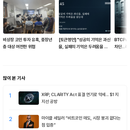
비상장 코인 투자 유혹, 중장년
[토큰명언] "성공의 기억은 과신
BTCPay
층 대상 여전한 위협
을, 실패의 기억은 두려움을 낳
차단…라
는다" ㅡ Day 145
점 드러
많이 본 기사
1
XRP, CLARITY Act 표결 연기로 약세... $1 지
지선 공방
2
마이클 세일러 “비트코인 매도, 시장 붕괴 없다는
점 입증”