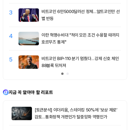
3
비트코인 6만5000달러선 정체…알트코인만 선
별 반등
4
이란 혁명수비대 "적이 모든 조건 수용할 때까지
호르무즈 통제"
5
비트코인 BIP-110 분기 멈췄다…강제 신호 체인
88블록 뒤처져
지금 꼭 알아야 할 리포트
[토큰분석] 이더리움, 스테이킹 50%에 ‘보상 제로’
검토…통화정책 개편인가 탈중앙화 역행인가