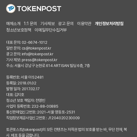
매체소개
1:1 문의
기사제보
광고 문의
이용약관
개인정보처리방침
청소년보호정책
이메일무단수집거부
대표 문의: 02-6674-1012
일반 문의:
cs@tokenpost.kr
광고 문의:
info@tokenpost.kr
기사 제보:
press@tokenpost.kr
주소: 서울시 강남구 논현로 614 ARTISAN 빌딩 6층, 7층
등록번호: 서울 아 52481
등록일: 2018.01.02
발행 일자: 2017.02.17
대표: 김지호
청소년 보호 책임자: 전영빈
사업자 등록번호: 232-88-00885
통신판매업신고번호: 2021-서울 영등포-2531
직업정보제공사업신고번호 : J1204020230009
토큰포스트(tokenpost)의 모든 컨텐츠는 저작권 법의 보호를 받는 바, 무단 전재, 복
사, 배포 등을 금합니다.