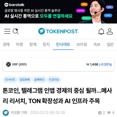
Ethereum (ETH)
₩
2,706,503
(+0.10%)
Tether USDt (USDT)
₩
1,407
(-0.01%)
BNB (BNB)
₩
854,904
(+0.65%)
경제
마켓
정책
정치
인사이트
브리핑
속보
일반
USDC (USDC)
₩
1,408
(0.00%)
XRP (XRP)
₩
1,468
(-0.35%)
Solana (SOL)
₩
108,655
(+1.26%)
인사이트
암호화폐
블록체인
인공지능
TRON (TRX)
₩
464.0
(+0.27%)
톤코인, 텔레그램 인앱 경제의 중심 될까…메사
Hyperliquid (HYPE)
₩
77,203
(+0.11%)
리 리서치, TON 확장성과 AI 인프라 주목
Dogecoin (DOGE)
₩
99.35
(-0.79%)
이도현 기자
2026.05.12 (화) 00:39
4
2