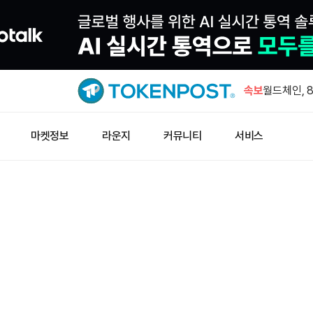
BNB 비중
순위로 올
속보
월드체인, 8
기능 출시
페페 하루 
마켓정보
라운지
커뮤니티
서비스
에 최대
AI 대부 얀
나섰다
ACM·PO
BNB 비중
순위로 올
월드체인, 8
기능 출시