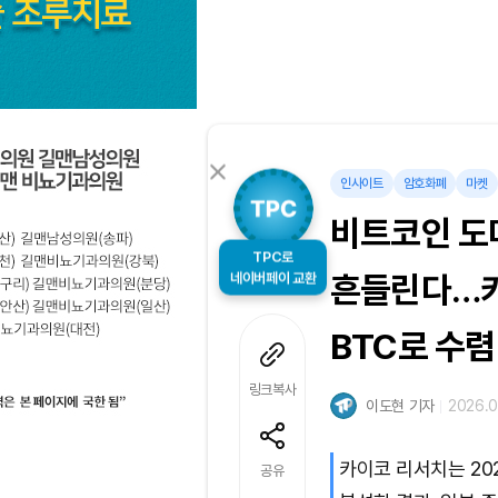
인사이트
암호화폐
마켓
비트코인 도
TPC로
네이버페이 교환
흔들린다…카
BTC로 수렴
링크복사
이도현 기자
2026.0
카이코 리서치는 20
공유