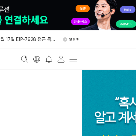
 30.6%…그레이스케일 펀드 1
19분 전
라섰다
월 17일 EIP-7928 접근 목록
15분 전
순유출 4조5400억개…2년 만
17분 전
 르쿤, 1억 달러 벤처펀드 운용
17분 전
WR 24시간 두 자릿수 하락
18분 전
 30.6%…그레이스케일 펀드 1
19분 전
라섰다
월 17일 EIP-7928 접근 목록
15분 전