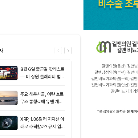
사
8월 6일 출근길 팟캐스트
6
XRP 가격 등락
— 미 상원 클래리티 법안
규제 완성과 
또 밀렸다…비트코인·이더
확장 주목
리움 반등 속 숏 청산 2.3
주요 해운사들, 이란 호르
7
[오후 시세브리
5억달러
무즈 통행료에 유엔 개입
폐 시장 혼조세
요청
인 64,516달
움 1,897달러
XRP, 1.06달러 지지선 아
8
[크립토 인앤아
래로 추락할까? 규제 입법
250만 달러, 
과 기관 자금 유입 관건
달러 이탈