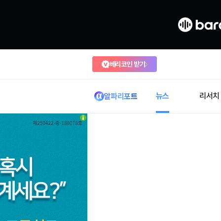
베리코인 받기
뉴스
리서치
알파리포트