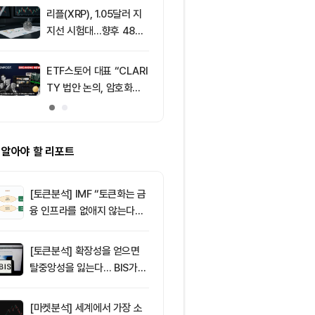
리플(XRP), 1.05달러 지
9
SK그룹, 1조 
지선 시험대…향후 48시
달러 AI 투자
간이 분기점 될까
시장 재편 예고
ETF스토어 대표 “CLARI
10
[특징주] 고려
TY 법안 논의, 암호화폐
급등, 비철금속
교육 필요성 드러내”
끈다…구리값 
부각
 알아야 할 리포트
[토큰분석] IMF “토큰화는 금
융 인프라를 없애지 않는다…
‘하이브리드 FMI’로 재편할
뿐”
[토큰분석] 확장성을 얻으면
탈중앙성을 잃는다… BIS가
짚은 블록체인 ‘분열의 경제
학’
[마켓분석] 세계에서 가장 소