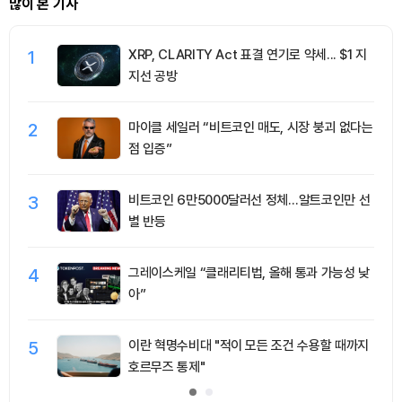
많이 본 기사
1
XRP, CLARITY Act 표결 연기로 약세... $1 지
지선 공방
2
마이클 세일러 “비트코인 매도, 시장 붕괴 없다는
점 입증”
3
비트코인 6만5000달러선 정체…알트코인만 선
별 반등
4
그레이스케일 “클래리티법, 올해 통과 가능성 낮
아”
5
이란 혁명수비대 "적이 모든 조건 수용할 때까지
호르무즈 통제"