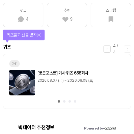
스크랩
댓글
추천
4
9
퀴즈풀고 선물 받자!
4
/
퀴즈
4
마감
[토큰포스트] 기사 퀴즈 658회차
2026.08.07 (금) ~ 2026.08.08 (토)
빅데이터 추천정보