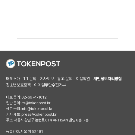
매체소개
1:1 문의
기사제보
광고 문의
이용약관
개인정보처리방침
청소년보호정책
이메일무단수집거부
대표 문의: 02-6674-1012
일반 문의:
cs@tokenpost.kr
광고 문의:
info@tokenpost.kr
기사 제보:
press@tokenpost.kr
주소: 서울시 강남구 논현로 614 ARTISAN 빌딩 6층, 7층
등록번호: 서울 아 52481