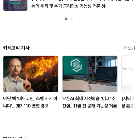
논의 후퇴 및 추가 금리인상 가능성 거론 外
카테고리 기사
더보기
아담 백 '비트코인, 스팸 지지 아
오픈AI 최대 사전학습 '더그' 추
[저녁 시
니다'…BIP-110 분열 경고
진설…11월 전 공개 가능성 거론
장 혼조세
달러, 이