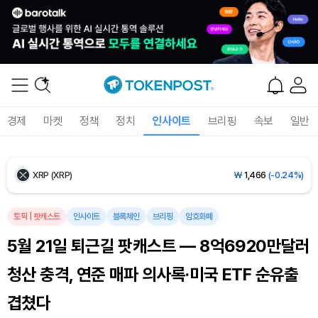
Ethereum (ETH)
₩
2,710,499
(+0.16%)
Tether USDt (USDT)
₩
1,407
(-0.01%)
BNB (BNB)
₩
856,241
(+0.59%)
경제
마켓
정책
정치
인사이트
브리핑
속보
일반
USDC (USDC)
₩
1,408
(0.00%)
XRP (XRP)
₩
1,466
(-0.24%)
Solana (SOL)
₩
108,211
(+0.33%)
토픽
|
팟캐스트
인사이트
블록체인
브리핑
암호화폐
5월 21일 퇴근길 팟캐스트 — 8억6920만달러
TRON (TRX)
₩
464.4
(+0.38%)
청산 충격, 연준 매파 의사록·미국 ETF 순유출
Hyperliquid (HYPE)
₩
76,944
(-0.14%)
겹쳤다
Dogecoin (DOGE)
₩
99.19
(-0.86%)