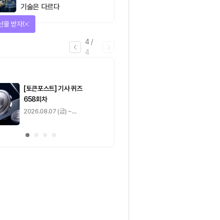
기술은 다르다
을 완료하고 보상을 획득!
1
/
4
0
출석 체크
/ 0
이동
0
기사 스탬프
/ 0
이동