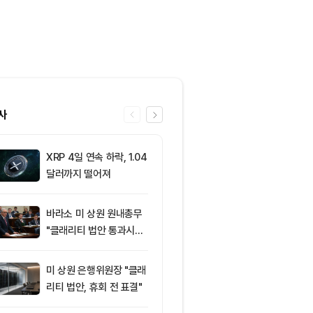
사
XRP 4일 연속 하락, 1.04
6
“규제도 금리
달러까지 떨어져
데”…비트코인, 
0달러선 지켰
드, 고래 매수
바라소 미 상원 원내총무
7
‘관세’ 한마디
"클래리티 법안 통과시킬
6만2000달
때"
피드, 5억달러
의 공포 경고
미 상원 은행위원장 "클래
8
미 반도체주 약
리티 법안, 휴회 전 표결"
매도 전환...코
급락