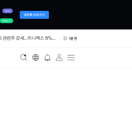
상원의원, ‘비트코인 흑인 투자
29분 전
 반박
AI 관련주 강세…미니맥스 9%대
1분 전
롱 하이닉스 10% 넘게 하락
7분 전
 2분기 매출 14억4300만
13분 전
 5% 감소
체·AI 로봇 부품 국내생산 세액
21분 전
상원의원, ‘비트코인 흑인 투자
29분 전
 반박
AI 관련주 강세…미니맥스 9%대
1분 전