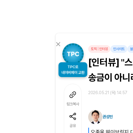
토픽
|
인터뷰
인사이트
블
[인터뷰] "
TPC로
네이버페이 교환
송금이 아니
2026.05.21 (목) 14:57
링크복사
권성민
공유
오종욱 웨이브릿지 대