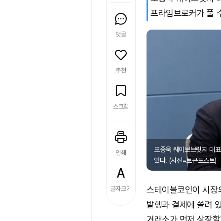
프라임브로커가 풀 수
댓글
추천
스크랩
오종욱 웨이브브릿지 대표
인쇄
있다. (사진=토큰포스트)
스테이블코인이 시장의
글자크기
발행과 결제에 쏠려 있
거래소가 먼저 상장할