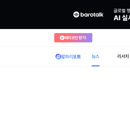
베리코인 받기
뉴스
리서치
알파리포트