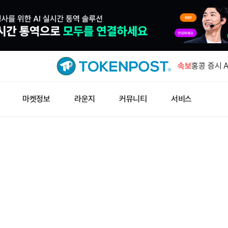
미 모레노 
위험’ 주장
속보
홍콩 증시 
상승
남방 2배 
마켓정보
라운지
커뮤니티
서비스
드래프트킹스
달러…전년比
한국, 반도
공제 신설
미 모레노 
위험’ 주장
홍콩 증시 
상승