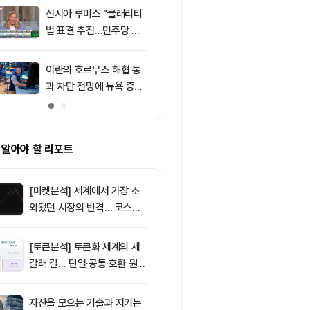
신시아 루미스 "클래리티
9
엘리자베스 워
법 표결 추진…민주당 입
티 법안 반대…
장 기록에 남길 것"
암호화폐 법안 
이란의 호르무즈 해협 통
10
비트코인 따라
과 차단 전망에 뉴욕 증시
립토 주식…카
약세
치, 코인베이스
처는 ‘규모·유
 알아야 할 리포트
[마켓분석] 세계에서 가장 소
외됐던 시장의 반격… 코스피
대규모 숏스퀴즈
[토큰분석] 토큰화 세계의 세
갈래 길… 단일·공통·호환 원장
이 가르는 ‘원자적 결제’의 운
명
자산을 모으는 기술과 지키는