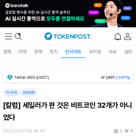
Dogecoin (DOGE)
₩
99.19
(-0.86%)
Bitcoin (BTC)
₩
91,771,536
(+0.23%)
경제
마켓
정책
정치
인사이트
브리핑
속보
일반
Ethereum (ETH)
₩
2,710,499
(+0.16%)
Tether USDt (USDT)
₩
1,407
(-0.01%)
BNB (BNB)
₩
856,241
(+0.59%)
인사이트
암호화폐
[칼럼] 세일러가 판 것은 비트코인 32개가 아니
USDC (USDC)
₩
1,408
(0.00%)
었다
XRP (XRP)
₩
1,466
(-0.24%)
2026.06.02 (화) 08:59
4
3
Solana (SOL)
₩
108,211
(+0.33%)