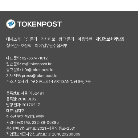
매체소개
1:1 문의
기사제보
광고 문의
이용약관
개인정보처리방침
청소년보호정책
이메일무단수집거부
대표 문의: 02-6674-1012
일반 문의:
cs@tokenpost.kr
광고 문의:
info@tokenpost.kr
기사 제보:
press@tokenpost.kr
주소: 서울시 강남구 논현로 614 ARTISAN 빌딩 6층, 7층
등록번호: 서울 아 52481
등록일: 2018.01.02
발행 일자: 2017.02.17
대표: 김지호
청소년 보호 책임자: 전영빈
사업자 등록번호: 232-88-00885
통신판매업신고번호: 2021-서울 영등포-2531
직업정보제공사업신고번호 : J1204020230009