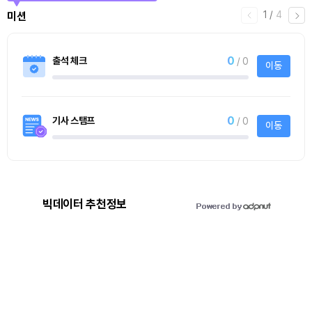
1
/
4
미션
0
출석 체크
/ 0
이동
0
기사 스탬프
/ 0
이동
빅데이터 추천정보