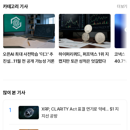
카테고리 기사
더보기
오픈AI 최대 사전학습 '더그' 추
하이퍼리퀴드, 퍼프덱스 1위 지
코넥스 토
진설…11월 전 공개 가능성 거론
켰지만 토큰 성적은 엇갈렸다
40.7%
많이 본 기사
1
XRP, CLARITY Act 표결 연기로 약세... $1 지
지선 공방