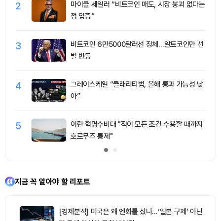
2
마이클 세일러 “비트코인 매도, 시장 붕괴 없다는
점 입증”
3
비트코인 6만5000달러선 정체…알트코인만 선
별 반등
4
그레이스케일 “클래리티법, 올해 통과 가능성 낮
아”
5
이란 혁명수비대 "적이 모든 조건 수용할 때까지
호르무즈 통제"
지금 꼭 알아야 할 리포트
[경제분석] 미국은 왜 엔화를 샀나…‘일본 구제’ 아닌