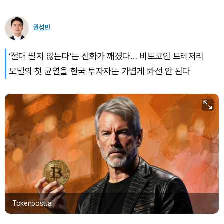
TRON (TRX)
₩
464.4
(+0.38%)
권성민
Hyperliquid (HYPE)
₩
76,944
(-0.14%)
‘절대 팔지 않는다’는 신화가 깨졌다… 비트코인 트레저리
모델의 첫 균열을 한국 투자자는 가볍게 봐선 안 된다
Dogecoin (DOGE)
₩
99.19
(-0.86%)
Bitcoin (BTC)
₩
91,771,536
(+0.23%)
Tokenpost.ai