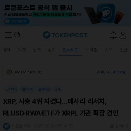
XRP (XRP)
₩
1,452
(-0.44%)
Solana (SOL)
₩
107,916
(+0.27%)
TRON (TRX)
₩
465.7
(+0.29%)
경제
마켓
정책
정치
인사이트
브리핑
속보
일반
Hyperliquid (HYPE)
₩
76,869
(-0.08%)
Dogecoin (DOGE)
₩
98.50
(-0.21%)
Bitcoin (BTC)
₩
91,506,002
(+0.18%)
인사이트
암호화폐
블록체인
경제
XRP, 시총 4위 지켰다…메사리 리서치,
RLUSD·RWA·ETF가 XRPL 기관 확장 견인
이도현 기자
2026.06.04 (목) 14:39
2
2