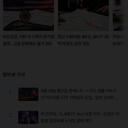
비트코인, 이번 주 CPI가 분기점
현금 148억원 AIFC, WLFI 35
가상자산·
될까…고용 둔화에도 물가 변수
억개 양도 조건 부담
초대제 
많이 본 기사
1
8월 10일 출근길 팟캐스트 — 미국 현물 비트코
인·이더리움 ETF 11억달러 유입…알트 강세와 숏
청산 동반
2
미 민주당, CLARITY Act 허점 지적…트럼프 대
통령 암호화폐 수익도 문제 제기