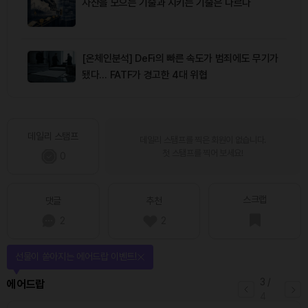
자산을 모으는 기술과 지키는 기술은 다르다
[온체인분석] DeFi의 빠른 속도가 범죄에도 무기가
됐다… FATF가 경고한 4대 위협
데일리 스탬프
데일리 스탬프를 찍은 회원이 없습니다.
첫 스탬프를 찍어 보세요!
0
스크랩
댓글
추천
2
2
선물이 쏟아지는 에어드랍 이벤트!
3
/
에어드랍
4