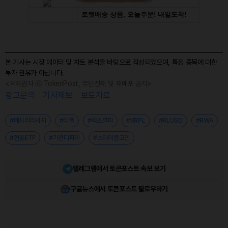
본 기사는 시장 데이터 및 차트 분석을 바탕으로 작성되었으며, 특정 종목에 대한
투자 권유가 아닙니다.
<저작권자 ⓒ TokenPost, 무단전재 및 재배포 금지>
광고문의
기사제보
보도자료
#메사리리서치
#리플
#엑스알피
#XRPL
#RLUSD
#RWA
#현물ETF
#기관디파이
#스테이블코인
텔레그램에서 토큰포스트 속보 보기
구글뉴스에서 토큰포스트 팔로우하기