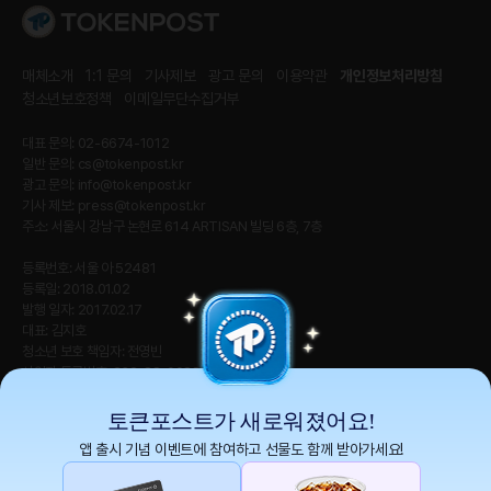
매체소개
1:1 문의
기사제보
광고 문의
이용약관
개인정보처리방침
청소년보호정책
이메일무단수집거부
대표 문의: 02-6674-1012
일반 문의:
cs@tokenpost.kr
광고 문의:
info@tokenpost.kr
기사 제보:
press@tokenpost.kr
주소: 서울시 강남구 논현로 614 ARTISAN 빌딩 6층, 7층
등록번호: 서울 아 52481
등록일: 2018.01.02
발행 일자: 2017.02.17
대표: 김지호
청소년 보호 책임자: 전영빈
사업자 등록번호: 232-88-00885
통신판매업신고번호: 2021-서울 영등포-2531
직업정보제공사업신고번호 : J1204020230009
토큰포스트가 새로워졌어요!
앱 출시 기념 이벤트에 참여하고 선물도 함께 받아가세요!
토큰포스트(tokenpost)의 모든 컨텐츠는 저작권 법의 보호를 받는 바, 무단 전재, 복
사, 배포 등을 금합니다.