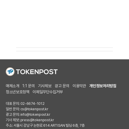
매체소개
1:1 문의
기사제보
광고 문의
이용약관
개인정보처리방침
청소년보호정책
이메일무단수집거부
대표 문의: 02-6674-1012
일반 문의:
cs@tokenpost.kr
광고 문의:
info@tokenpost.kr
기사 제보:
press@tokenpost.kr
주소: 서울시 강남구 논현로 614 ARTISAN 빌딩 6층, 7층