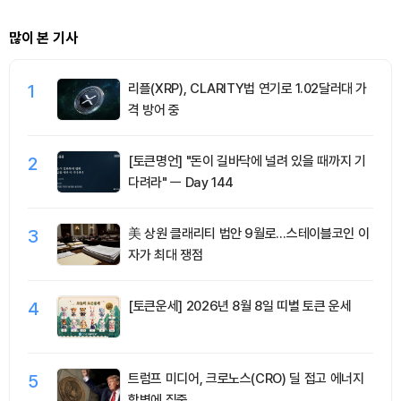
많이 본 기사
1
리플(XRP), CLARITY법 연기로 1.02달러대 가
격 방어 중
2
[토큰명언] "돈이 길바닥에 널려 있을 때까지 기
다려라" ㅡ Day 144
3
美 상원 클래리티 법안 9월로…스테이블코인 이
자가 최대 쟁점
4
[토큰운세] 2026년 8월 8일 띠별 토큰 운세
5
트럼프 미디어, 크로노스(CRO) 딜 접고 에너지
합병에 집중