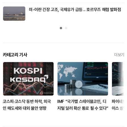
미-이란 긴장 고조, 국제유가 급등... 호르무즈 해협 발화점
카테고리 기사
더보기
코스피·코스닥 동반 하락, 외국
IMF “국가별 스테이블코인, 디
파이네트
인 매도세와 대외 불안 영향
지털 달러 확산 통로 될 수 있다”
이스 상
유틸리티