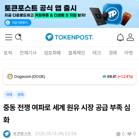
XRP (XRP)
₩
1,456
(+0.66%)
Solana (SOL)
₩
105,226
(+2.50%)
TRON (TRX)
₩
460.7
(+0.13%)
토픽
전체기사
암호화폐
블록체인
테크
경제
마켓
Hyperliquid (HYPE)
₩
76,585
(-2.26%)
Dogecoin (DOGE)
₩
98.81
(+1.24%)
Bitcoin (BTC)
₩
91,414,719
(+0.90%)
국제
경제
중동 전쟁 여파로 세계 원유 시장 공급 부족 심
화
토큰포스트
2026.05.14 (목) 02:58
0
0