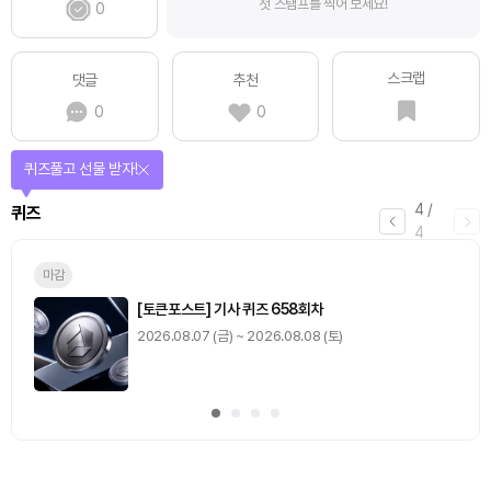
첫 스탬프를 찍어 보세요!
0
스크랩
댓글
추천
0
0
퀴즈풀고 선물 받자!
4
/
퀴즈
4
마감
[토큰포스트] 기사 퀴즈 658회차
2026.08.07 (금) ~ 2026.08.08 (토)