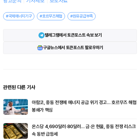
광고문의
기사제보
보도자료
#국제에너지기구
#호르무즈해협
#원유공급부족
텔레그램에서 토큰포스트 속보 보기
구글뉴스에서 토큰포스트 팔로우하기
관련된 다른 기사
아람코, 중동 전쟁에 에너지 공급 위기 경고… 호르무즈 해협
봉쇄가 핵심
온스당 4,690달러·80달러… 금·은 현물, 중동 전쟁 리스크
속 동반 급등세