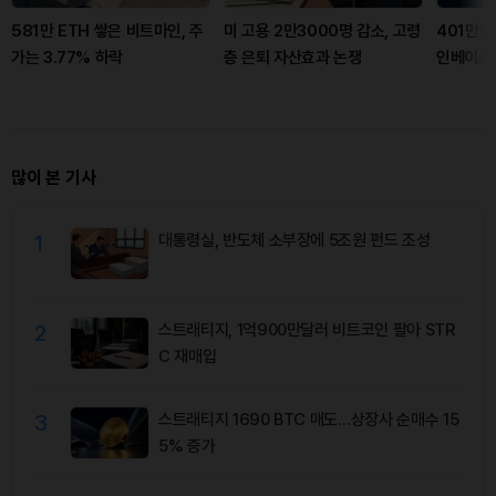
581만 ETH 쌓은 비트마인, 주
미 고용 2만3000명 감소, 고령
401만9
가는 3.77% 하락
층 은퇴 자산효과 논쟁
인베이스
많이 본 기사
1
대통령실, 반도체 소부장에 5조원 펀드 조성
2
스트래티지, 1억900만달러 비트코인 팔아 STR
C 재매입
3
스트래티지 1690 BTC 매도…상장사 순매수 15
5% 증가