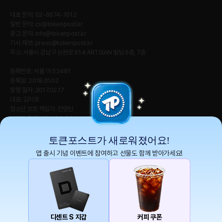
대표 문의: 02-6674-1012
일반 문의:
cs@tokenpost.kr
광고 문의:
info@tokenpost.kr
기사 제보:
press@tokenpost.kr
주소: 서울시 강남구 논현로 614 ARTISAN 빌딩 6층, 7층
등록번호: 서울 아 52481
등록일: 2018.01.02
발행 일자: 2017.02.17
대표: 김지호
청소년 보호 책임자: 전영빈
사업자 등록번호: 232-88-00885
통신판매업신고번호: 2021-서울 영등포-2531
직업정보제공사업신고번호 : J1204020230009
토큰포스트가 새로워졌어요!
앱 출시 기념 이벤트에 참여하고 선물도 함께 받아가세요!
토큰포스트(tokenpost)의 모든 컨텐츠는 저작권 법의 보호를 받는 바, 무단 전재, 복
사, 배포 등을 금합니다.
Copyright ⓒ 2026 토큰포스트. All Rights Reserved.
디센트 S 지갑
커피 쿠폰