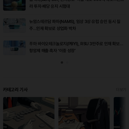
라 투자·배당 유지 시험대
뉴암스테르담 파마(NAMS), 임상 3상·유럽 승인 동시 질
주…인재 확보로 상업화 박차
푸마 바이오테크놀로지(PBYI), RSU 3만주로 인재 확보…
항암제 매출·흑자 ‘이중 성장’
카테고리 기사
더보기