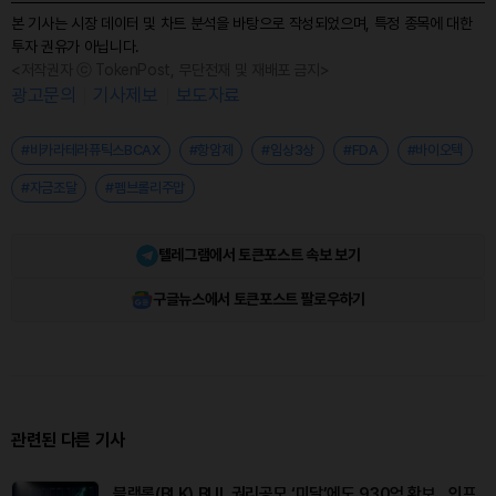
본 기사는 시장 데이터 및 차트 분석을 바탕으로 작성되었으며, 특정 종목에 대한
투자 권유가 아닙니다.
<저작권자 ⓒ TokenPost, 무단전재 및 재배포 금지>
광고문의
기사제보
보도자료
#비카라테라퓨틱스BCAX
#항암제
#임상3상
#FDA
#바이오텍
#자금조달
#펨브롤리주맙
텔레그램에서 토큰포스트 속보 보기
구글뉴스에서 토큰포스트 팔로우하기
관련된 다른 기사
블랙록(BLK) BUI, 권리공모 ‘미달’에도 930억 확보…인프