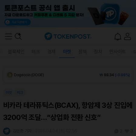
XRP (XRP)
₩
1,437
(-2.07%)
Solana (SOL)
₩
107,199
(-1.49%)
TRON (TRX)
₩
465.8
(+0.27%)
폐
블록체인
테크
경제
마켓
정책
정치
인사이트
Hyperliquid (HYPE)
₩
78,545
(+1.91%)
Dogecoin (DOGE)
₩
98.34
(-0.98%)
Bitcoin (BTC)
₩
90,151,164
(-1.81%)
마켓
테크
비카라 테라퓨틱스(BCAX), 항암제 3상 진입에
3200억 조달…“상업화 전환 신호”
김민준 기자
2026.04.04 (토) 02:56
3
2