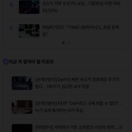
4
코스닥 하루 6.97% 상승…7월30일 저점 대비
32.52%
5
베일리기포드 “TSMC·SK하이닉스, AI칩 준독
점”
지금 꼭 알아야 할 리포트
[온체인분석] DeFi의 빠른 속도가 범죄에도 무기가
됐다… FATF가 경고한 4대 위협
[온체인분석] FATF "DeFi라고 규제 피할 수 없다"…
누가 실제 통제하는지가 핵심
[마켓분석] 세계에서 가장 소외됐던 시장의 반격… 코