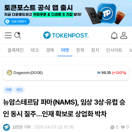
Solana (SOL)
₩
104,898
(+1.06%)
TRON (TRX)
₩
466.1
(+0.10%)
Hyperliquid (HYPE)
₩
77,073
(-3.40%)
폐
블록체인
테크
경제
마켓
정책
정치
인사이트
Dogecoin (DOGE)
₩
99.35
(+1.00%)
Bitcoin (BTC)
₩
92,510,131
(+0.80%)
마켓
테크
뉴암스테르담 파마(NAMS), 임상 3상·유럽 승
인 동시 질주…인재 확보로 상업화 박차
김민준 기자
2026.04.03 (금) 16:56
0
0