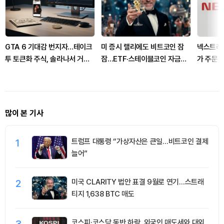
GTA 6 기대감 번지자…테이크
미 증시 랠리에도 비트코인 잠
넥스트레이
투 토큰화 주식, 솔라나서 거래
잠…ETF·스테이블코인 자금이
가 주문 
확대
변수
스 사고 
많이 본 기사
1
트럼프 대통령 “가상자산은 큰일…비트코인 결제
늘어”
2
미국 CLARITY 법안 표결 9월로 연기…스트래
티지 1,638 BTC 매도
3
코스피·코스닥 동반 하락, 외국인 매도세와 대외