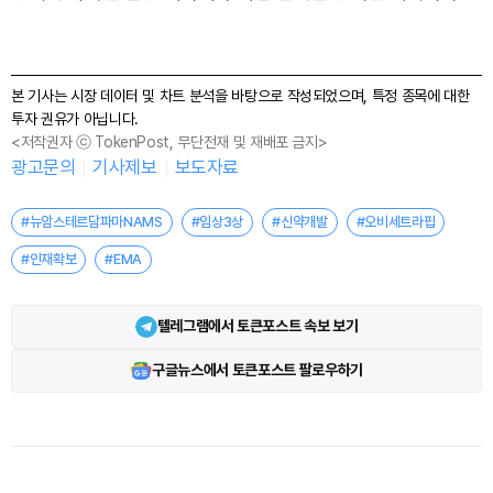
본 기사는 시장 데이터 및 차트 분석을 바탕으로 작성되었으며, 특정 종목에 대한
투자 권유가 아닙니다.
<저작권자 ⓒ TokenPost, 무단전재 및 재배포 금지>
광고문의
기사제보
보도자료
#뉴암스테르담파마NAMS
#임상3상
#신약개발
#오비세트라핍
#인재확보
#EMA
텔레그램에서 토큰포스트 속보 보기
구글뉴스에서 토큰포스트 팔로우하기