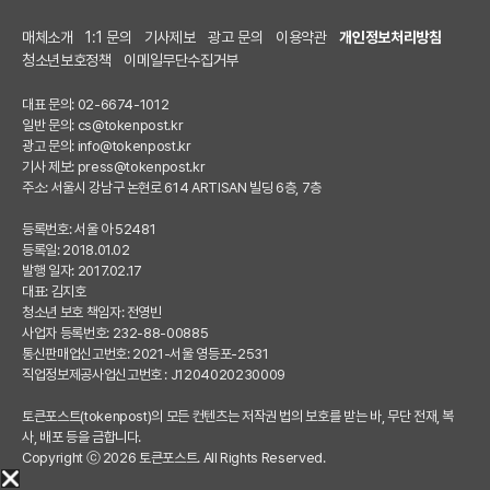
매체소개
1:1 문의
기사제보
광고 문의
이용약관
개인정보처리방침
청소년보호정책
이메일무단수집거부
대표 문의: 02-6674-1012
일반 문의:
cs@tokenpost.kr
광고 문의:
info@tokenpost.kr
기사 제보:
press@tokenpost.kr
주소: 서울시 강남구 논현로 614 ARTISAN 빌딩 6층, 7층
등록번호: 서울 아 52481
등록일: 2018.01.02
발행 일자: 2017.02.17
대표: 김지호
청소년 보호 책임자: 전영빈
사업자 등록번호: 232-88-00885
통신판매업신고번호: 2021-서울 영등포-2531
직업정보제공사업신고번호 : J1204020230009
토큰포스트(tokenpost)의 모든 컨텐츠는 저작권 법의 보호를 받는 바, 무단 전재, 복
사, 배포 등을 금합니다.
Copyright ⓒ 2026 토큰포스트. All Rights Reserved.