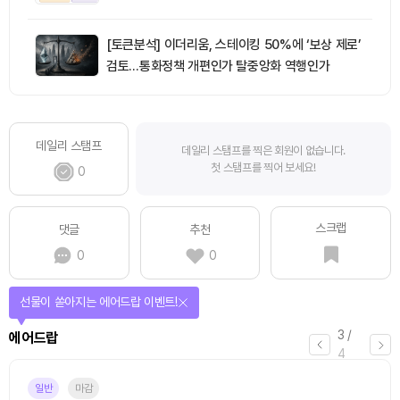
[토큰분석] 이더리움, 스테이킹 50%에 ‘보상 제로’
검토…통화정책 개편인가 탈중앙화 역행인가
데일리 스탬프
데일리 스탬프를 찍은 회원이 없습니다.
첫 스탬프를 찍어 보세요!
0
스크랩
댓글
추천
0
0
퀴즈풀고 선물 받자!
4
/
퀴즈
4
진행중