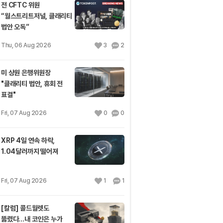
전 CFTC 위원
“월스트리트저널, 클래리티
법안 오독”
Thu, 06 Aug 2026
3
2
미 상원 은행위원장
"클래리티 법안, 휴회 전
표결"
Fri, 07 Aug 2026
0
0
XRP 4일 연속 하락,
1.04달러까지 떨어져
Fri, 07 Aug 2026
1
1
[칼럼] 콜드월렛도
뚫렸다…내 코인은 누가