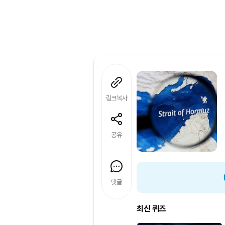
링크복사
공유
댓글
최신 퀴즈