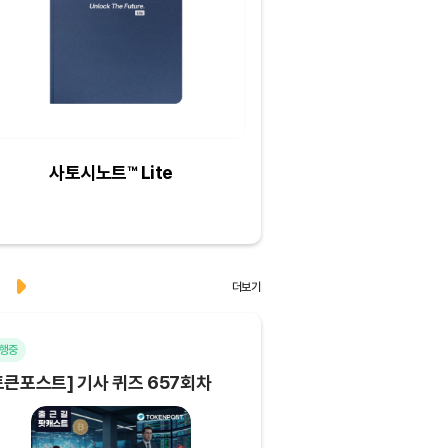
사토시노트™ Lite
크리스피크림도넛 
하프더즌
더보기
행중
마감
토큰포스트] 기사 퀴즈 657회차
[토큰포스트] 기사 퀴즈