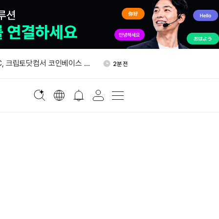
 창립자 사망 뒤 경영권 다
16분 전
어 법원 문건에 담겼다
BTC, 크립토닷컴서 코인베이스 인
2분 전
로 이체
최저수입가 ㎏당 21달러…트
4분 전
% 관세도 부과한다
령, 폴리실리콘·파생제품 추가
6분 전
령 서명
상원 원내총무 "클래리티 법안
8분 전
"
 창립자 사망 뒤 경영권 다
16분 전
어 법원 문건에 담겼다
BTC, 크립토닷컴서 코인베이스 인
2분 전
로 이체