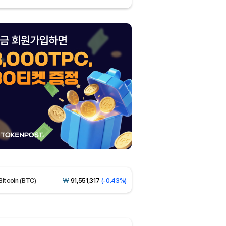
Dogecoin (DOGE)
₩
98.20
(-1.40%)
Bitcoin (BTC)
₩
91,551,317
(-0.43%)
Ethereum (ETH)
₩
2,710,130
(-0.27%)