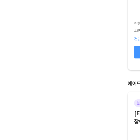
진
진행기간
2026.08.02 (일) ~ 2026.08.03 (월)
48
41명 참여
정답
정답 85
%
오답 15
%
확인하기
에어
기타
마감
일
[Episode 6] 아트테크 하고,
[E
에어드랍 받자!
참