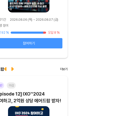
행기간
2026.08.06 (목) ~ 2026.08.07 (금)
진행기간
2026.08.05 (수) ~ 
명 참여
39명 참여
 92
%
오답 8
%
정답 62
%
참여하기
확인하기
드랍
더보기
반
마감
이더리움(ETH)
일반
마
pisode 12] IXO™2024
[Episode 11] 코인이
여하고, 2억원 상당 에어드랍 받자!
에어드랍