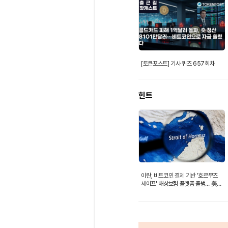
[토큰포스트] 기사 퀴즈 657회차
힌트
이란, 비트코인 결제 기반 '호르무즈
세이프' 해상보험 플랫폼 출범… 美
제재 우회 노린다