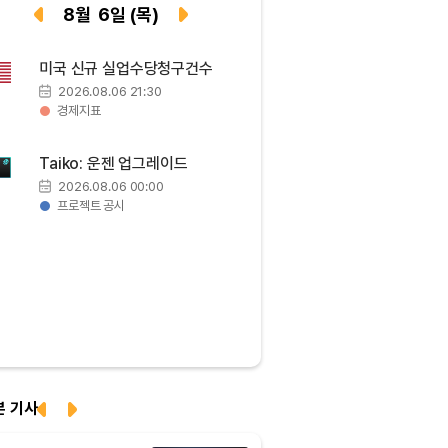
Tether USDt (USDT)
₩
1,421
(+0.02%)
8
월
6
일
(목)
BNB (BNB)
₩
842,028
(-0.39%)
미국 신규 실업수당청구건수
2026.08.06 21:30
USDC (USDC)
₩
1,422
(-0.01%)
경제지표
XRP (XRP)
₩
1,473
(-2.60%)
Taiko: 운젠 업그레이드
2026.08.06 00:00
프로젝트 공시
Solana (SOL)
₩
103,512
(-1.74%)
TRON (TRX)
₩
465.0
(-0.15%)
Hyperliquid (HYPE)
₩
79,833
(-1.06%)
Dogecoin (DOGE)
₩
98.20
(-1.40%)
본 기사
Bitcoin (BTC)
₩
91,551,317
(-0.43%)