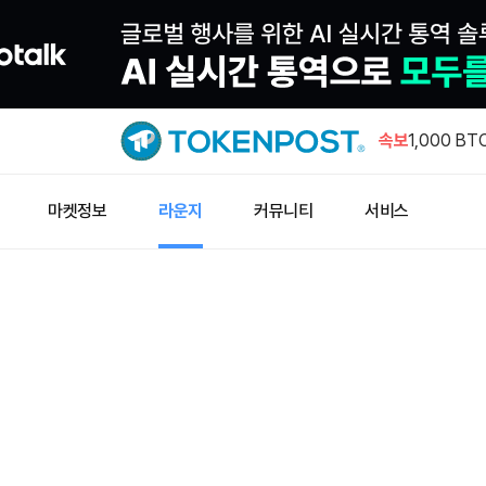
온도파이낸스
툼…델라웨
속보
1,000 
스티튜셔널
폴리실리콘 
마켓정보
라운지
커뮤니티
서비스
럼프, 15
트럼프 대통
관세 행정명
바라소 미 
통과시킬 때
온도파이낸스
툼…델라웨
1,000 
스티튜셔널