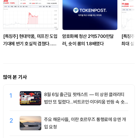
[특징주] 현대약품, 미프진 도입
암호화폐 청산 2억5700만달
[특징주]
기대에 반기 호실적 겹쳤다…장
러, 숏이 롱의 1.8배였다
최대 실적
중 13%대 강세
럽 고성장
많이 본 기사
1
8월 6일 출근길 팟캐스트 — 미 상원 클래리티
법안 또 밀렸다…비트코인·이더리움 반등 속 숏
청산 2.35억달러
2
주요 해운사들, 이란 호르무즈 통행료에 유엔 개
입 요청