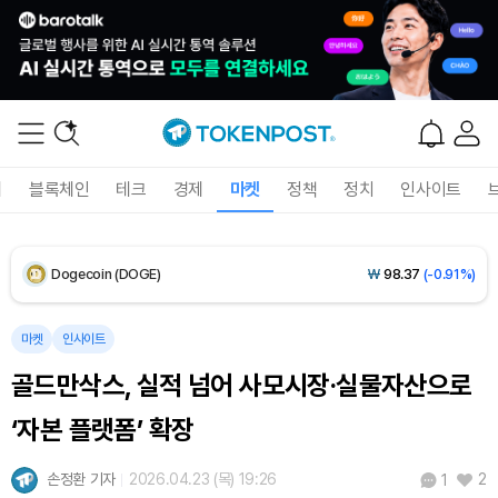
XRP (XRP)
₩
1,493
(-0.99%)
Solana (SOL)
₩
104,457
(-0.46%)
TRON (TRX)
₩
464.8
(-0.56%)
Hyperliquid (HYPE)
₩
78,841
(-2.93%)
폐
블록체인
테크
경제
마켓
정책
정치
인사이트
Dogecoin (DOGE)
₩
98.37
(-0.91%)
Bitcoin (BTC)
₩
91,861,395
(+0.82%)
마켓
인사이트
골드만삭스, 실적 넘어 사모시장·실물자산으로
‘자본 플랫폼’ 확장
손정환 기자
2026.04.23 (목) 19:26
2
1