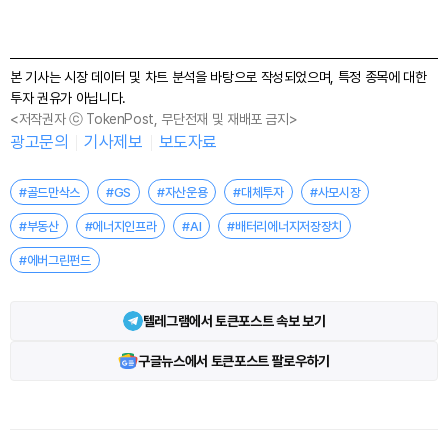
본 기사는 시장 데이터 및 차트 분석을 바탕으로 작성되었으며, 특정 종목에 대한
투자 권유가 아닙니다.
<저작권자 ⓒ TokenPost, 무단전재 및 재배포 금지>
광고문의
기사제보
보도자료
#골드만삭스
#GS
#자산운용
#대체투자
#사모시장
#부동산
#에너지인프라
#AI
#배터리에너지저장장치
#에버그린펀드
텔레그램에서 토큰포스트 속보 보기
구글뉴스에서 토큰포스트 팔로우하기