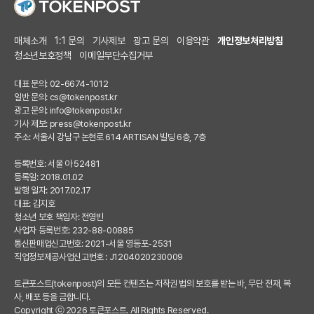
매체소개
1:1 문의
기사제보
광고 문의
이용약관
개인정보처리방침
청소년보호정책
이메일무단수집거부
대표 문의: 02-6674-1012
일반 문의:
cs@tokenpost.kr
광고 문의:
info@tokenpost.kr
기사 제보:
press@tokenpost.kr
주소: 서울시 강남구 논현로 614 ARTISAN 빌딩 6층, 7층
등록번호: 서울 아 52481
등록일: 2018.01.02
발행 일자: 2017.02.17
대표: 김지호
청소년 보호 책임자: 전영빈
사업자 등록번호: 232-88-00885
통신판매업신고번호: 2021-서울 영등포-2531
직업정보제공사업신고번호 : J1204020230009
토큰포스트(tokenpost)의 모든 컨텐츠는 저작권 법의 보호를 받는 바, 무단 전재, 복
사, 배포 등을 금합니다.
Copyright ⓒ 2026 토큰포스트. All Rights Reserved.