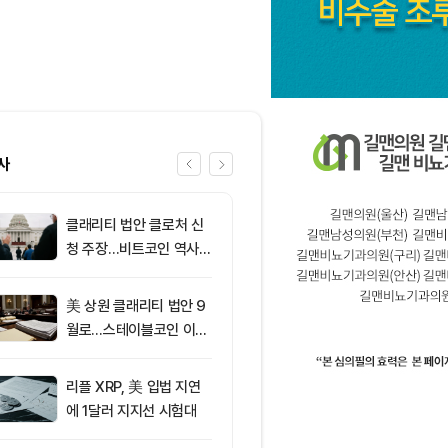
사
클래리티 법안 클로처 신
6
[사설] 불확실
청 주장…비트코인 역사가
된 시장, 결국 
리조 X 게시물
부 가른다
美 상원 클래리티 법안 9
7
XRP ETF 자
월로…스테이블코인 이자
각…비트코인·
가 최대 쟁점
온도차
리플 XRP, 美 입법 지연
8
[저녁 시세브리
에 1달러 지지선 시험대
폐 시장 상승세
인 64,971달