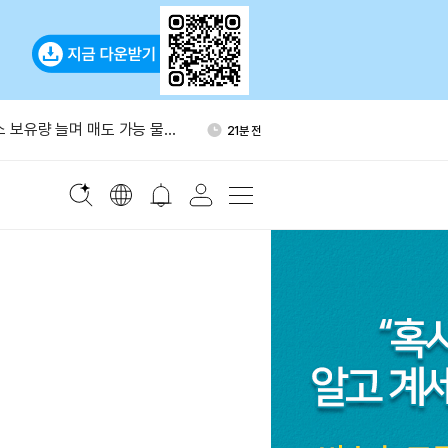
 누적 거래량 5조1100억달
26분 전
다
래소 보유량 늘며 매도 가능 물량
21분 전
2026년 가을 토큰화 예금 출
23분 전
월 15일 클래리티 법안 절차 표
25분 전
다
포크, 3단계 출시로 변경…10
25분 전
식 버전 공개
 누적 거래량 5조1100억달
26분 전
다
래소 보유량 늘며 매도 가능 물량
21분 전