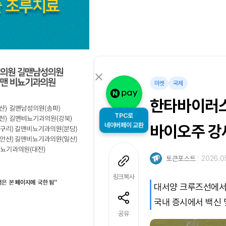
마켓
국제
한타바이러스
TPC로
네이버페이 교환
바이오주 강
토큰포스트
2026.05
링크복사
대서양 크루즈선에서
국내 증시에서 백신 
공유