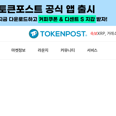
하이퍼리퀴드
러 돌파했
속보
XRP, 거
불어났다
웰스파고, 
마켓정보
라운지
커뮤니티
서비스
시 계획
미 상원, 9
결에 부친
ECX 하드
월 31일 정
하이퍼리퀴드
러 돌파했
XRP, 거
불어났다