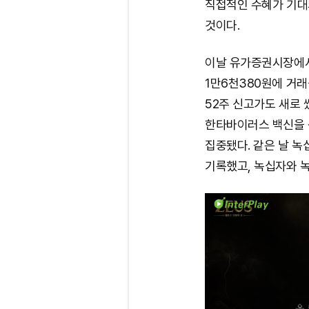
직접적인 수혜가 기대
것이다.
이날 유가증권시장에서
1만6천380원에 거래
52주 신고가도 새로
한타바이러스 백신을 
집중됐다. 같은 날 녹
기록했고, 녹십자와 녹십