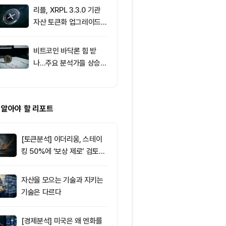
움 1,916달러
리플, XRPL 3.3.0 기관
9
[저녁 뉴스브리
자산 토큰화 업그레이드
인 현물 ETF 
추진…XRP 가격 1.03달
속 순유입 外
러 지지
비트코인 바닥론 힘 받
10
비트코인, 고용
나…주요 분석가들 상승
등했지만 6만5
신호 주목
선서 숨 고르기
 알아야 할 리포트
[토큰분석] 이더리움, 스테이
킹 50%에 ‘보상 제로’ 검토…
통화정책 개편인가 탈중앙화
역행인가
자산을 모으는 기술과 지키는
기술은 다르다
[경제분석] 미국은 왜 엔화를