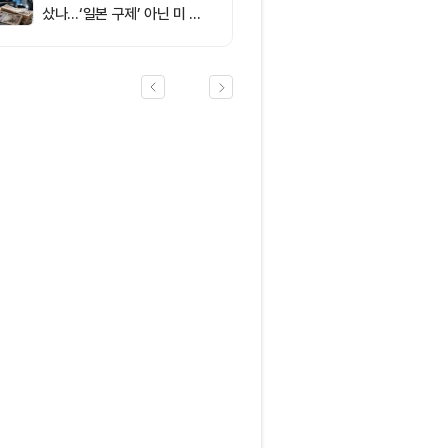
샀나…‘일본 구제’ 아닌 미 국
채·아시아 통화 방어전