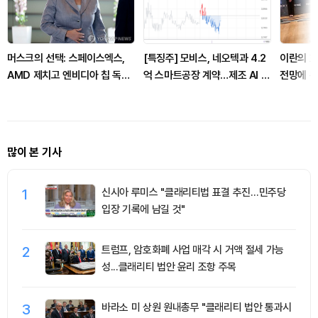
머스크의 선택: 스페이스엑스,
[특징주] 모비스, 네오텍과 4.2
이란의 호
AMD 제치고 엔비디아 칩 독점
억 스마트공장 계약…제조 AI 수
전망에 뉴
사용 발표
주 확대 부각
많이 본 기사
1
신시아 루미스 "클래리티법 표결 추진…민주당
입장 기록에 남길 것"
2
트럼프, 암호화폐 사업 매각 시 거액 절세 가능
성...클래리티 법안 윤리 조항 주목
3
바라소 미 상원 원내총무 "클래리티 법안 통과시