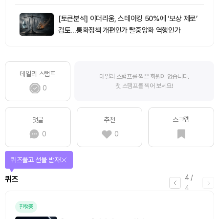
[토큰분석] 이더리움, 스테이킹 50%에 ‘보상 제로’
검토…통화정책 개편인가 탈중앙화 역행인가
데일리 스탬프
데일리 스탬프를 찍은 회원이 없습니다.
첫 스탬프를 찍어 보세요!
0
스크랩
댓글
추천
0
0
퀴즈풀고 선물 받자!
4
/
퀴즈
4
진행중