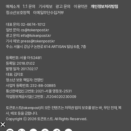
매체소개
1:1 문의
기사제보
광고 문의
이용약관
개인정보처리방침
청소년보호정책
이메일무단수집거부
대표 문의: 02-6674-1012
일반 문의:
cs@tokenpost.kr
광고 문의:
info@tokenpost.kr
기사 제보:
press@tokenpost.kr
주소: 서울시 강남구 논현로 614 ARTISAN 빌딩 6층, 7층
등록번호: 서울 아 52481
등록일: 2018.01.02
발행 일자: 2017.02.17
대표: 김지호
청소년 보호 책임자: 전영빈
사업자 등록번호: 232-88-00885
통신판매업신고번호: 2021-서울 영등포-2531
직업정보제공사업신고번호 : J1204020230009
토큰포스트(tokenpost)의 모든 컨텐츠는 저작권 법의 보호를 받는 바, 무단 전재, 복
사, 배포 등을 금합니다.
Copyright ⓒ 2026 토큰포스트. All Rights Reserved.