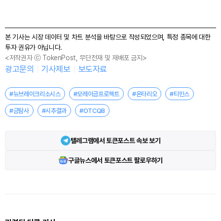
본 기사는 시장 데이터 및 차트 분석을 바탕으로 작성되었으며, 특정 종목에 대한
투자 권유가 아닙니다.
<저작권자 ⓒ TokenPost, 무단전재 및 재배포 금지>
광고문의
기사제보
보도자료
#뉴브레이크리소시스
#모레이금프로젝트
#온타리오
#티민스
#금탐사
#시추결과
#OTCQB
텔레그램에서 토큰포스트 속보 보기
구글뉴스에서 토큰포스트 팔로우하기