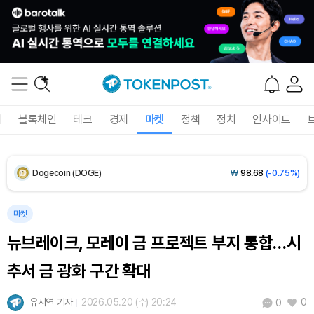
Solana (SOL)
₩
103,881
(-1.27%)
TRON (TRX)
₩
465.6
(-0.06%)
Hyperliquid (HYPE)
₩
79,284
(-0.64%)
폐
블록체인
테크
경제
마켓
정책
정치
인사이트
Dogecoin (DOGE)
₩
98.68
(-0.75%)
Bitcoin (BTC)
₩
91,710,743
(-0.56%)
마켓
뉴브레이크, 모레이 금 프로젝트 부지 통합…시
추서 금 광화 구간 확대
유서연 기자
2026.05.20 (수) 20:24
0
0