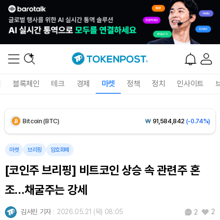
폐
블록체인
테크
경제
마켓
정책
정치
인사이트
Bitcoin (BTC)
₩
91,584,842
(-0.74%)
Ethereum (ETH)
₩
2,712,760
(-0.56%)
마켓
브리핑
암호화폐
[코인주 브리핑] 비트코인 상승 속 관련주 혼
Tether USDt (USDT)
₩
1,421
(-0.01%)
조…채굴주는 강세
BNB (BNB)
₩
839,354
(-1.62%)
김서린 기자
2026.05.21 (목) 08:05
2
2
USDC (USDC)
₩
1,422
(-0.01%)