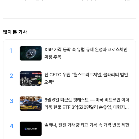
안…“팬도
많이 본 기사
1
XRP 가격 등락 속 유럽 규제 완성과 크로스체인
확장 주목
2
전 CFTC 위원 “월스트리트저널, 클래리티 법안
오독”
3
8월 6일 퇴근길 팟캐스트 — 미국 비트코인·이더
리움 현물 ETF 3억520만달러 순유입, 대형자산
쏠림 강화
4
솔라나, 일일 거래량 최고 기록 속 가격 변동 제한