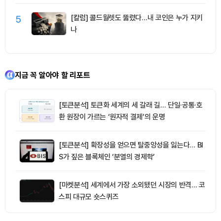
5
[칼럼] 콜드월렛도 뚫렸다…내 코인은 누가 지키
나
지금 꼭 알아야 할 리포트
[토큰분석] 토큰화 세계의 세 갈래 길… 단일·공통·호
환 원장이 가르는 ‘원자적 결제’의 운명
[토큰분석] 확장성을 얻으면 탈중앙성을 잃는다… BI
S가 짚은 블록체인 ‘분열의 경제학’
[마켓분석] 세계에서 가장 소외됐던 시장의 반격… 코
스피 대규모 숏스퀴즈