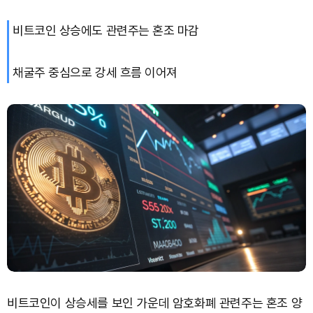
비트코인 상승에도 관련주는 혼조 마감
XRP (XRP)
₩
1,471
(-3.34%)
Solana (SOL)
₩
103,319
(-2.42%)
채굴주 중심으로 강세 흐름 이어져
TRON (TRX)
₩
464.6
(-0.34%)
Hyperliquid (HYPE)
₩
79,741
(-2.33%)
Dogecoin (DOGE)
₩
97.75
(-2.18%)
비트코인이 상승세를 보인 가운데 암호화폐 관련주는 혼조 양