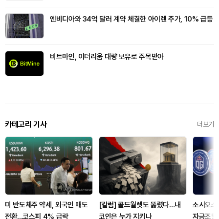
엔비디아와 34억 달러 계약 체결한 아이렌 주가, 10% 급등
비트마인, 이더리움 대량 보유로 주목받아
카테고리 기사
더보기
미 반도체주 약세, 외국인 매도
[칼럼] 콜드월렛도 뚫렸다…내
소시오스닷
전환...코스피 4% 급락
코인은 누가 지키나
자금조달에