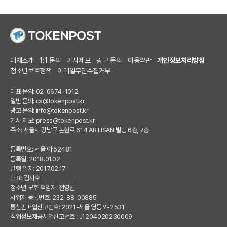
매체소개
1:1 문의
기사제보
광고 문의
이용약관
개인정보처리방침
청소년보호정책
이메일무단수집거부
대표 문의: 02-6674-1012
일반 문의:
cs@tokenpost.kr
광고 문의:
info@tokenpost.kr
기사 제보:
press@tokenpost.kr
주소: 서울시 강남구 논현로 614 ARTISAN 빌딩 6층, 7층
등록번호: 서울 아 52481
등록일: 2018.01.02
발행 일자: 2017.02.17
대표: 김지호
청소년 보호 책임자: 전영빈
사업자 등록번호: 232-88-00885
통신판매업신고번호: 2021-서울 영등포-2531
직업정보제공사업신고번호 : J1204020230009