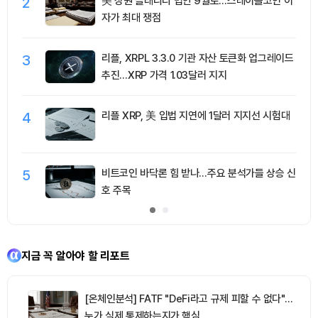
2
美 상원 클래리티 법안 9월로…스테이블코인 이
자가 최대 쟁점
3
리플, XRPL 3.3.0 기관 자산 토큰화 업그레이드
추진…XRP 가격 1.03달러 지지
4
리플 XRP, 美 입법 지연에 1달러 지지선 시험대
5
비트코인 바닥론 힘 받나…주요 분석가들 상승 신
호 주목
지금 꼭 알아야 할 리포트
[온체인분석] FATF "DeFi라고 규제 피할 수 없다"…
누가 실제 통제하는지가 핵심