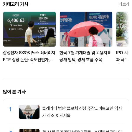
카테고리 기사
더보기
삼성전자·SK하이닉스 레버리지
한국 7월 가계대출 및 고용지표
IPO 시장
ETF 상장 논란: 속도전인가, 절
공개 임박, 경제 흐름 주목
과 극'..
차의 일환인가?
스아이앤
많이 본 기사
1
클래리티 법안 클로처 신청 주장…비트코인 역사
가 리조 X 게시물