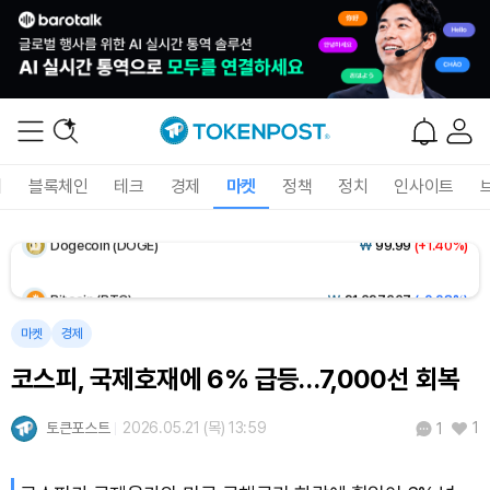
Solana (SOL)
₩
107,014
(+2.59%)
TRON (TRX)
₩
462.2
(+0.17%)
Hyperliquid (HYPE)
₩
76,787
(-2.76%)
폐
블록체인
테크
경제
마켓
정책
정치
인사이트
Dogecoin (DOGE)
₩
99.99
(+1.40%)
Bitcoin (BTC)
₩
91,697,667
(-0.08%)
마켓
경제
코스피, 국제호재에 6% 급등…7,000선 회복
토큰포스트
2026.05.21 (목) 13:59
1
1