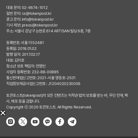
대표 문의: 02-6674-1012
일반 문의:
cs@tokenpost.kr
광고 문의:
info@tokenpost.kr
기사 제보:
press@tokenpost.kr
주소: 서울시 강남구 논현로 614 ARTISAN 빌딩 6층, 7층
등록번호: 서울 아 52481
등록일: 2018.01.02
발행 일자: 2017.02.17
대표: 김지호
청소년 보호 책임자: 전영빈
사업자 등록번호: 232-88-00885
통신판매업신고번호: 2021-서울 영등포-2531
직업정보제공사업신고번호 : J1204020230009
토큰포스트(tokenpost)의 모든 컨텐츠는 저작권 법의 보호를 받는 바, 무단 전재, 복
사, 배포 등을 금합니다.
Copyright ⓒ 2026 토큰포스트. All Rights Reserved.