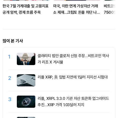
한국 7월 가계대출 및 고용지표
미국, 이란 연계 가상자산 거래
비트코인,
공개 임박, 경제 흐름 주목
소 제재…크립토 돈줄 차단 나섰
7500달
다
많이 본 기사
1
클래리티 법안 클로처 신청 주장…비트코인 역사
가 리조 X 게시물
2
리플 XRP, 美 입법 지연에 1달러 지지선 시험대
3
리플, XRPL 3.3.0 기관 자산 토큰화 업그레이드
추진…XRP 가격 1.03달러 지지