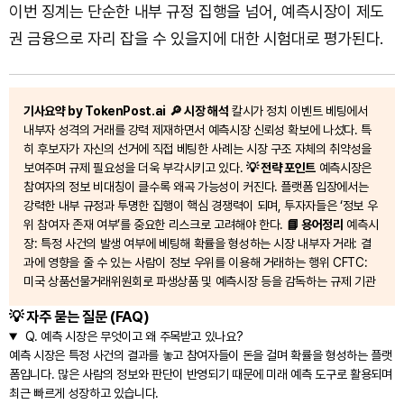
이번 징계는 단순한 내부 규정 집행을 넘어, 예측시장이 제도
권 금융으로 자리 잡을 수 있을지에 대한 시험대로 평가된다.
기사요약 by TokenPost.ai
🔎 시장 해석
칼시가 정치 이벤트 베팅에서
내부자 성격의 거래를 강력 제재하면서 예측시장 신뢰성 확보에 나섰다. 특
히 후보자가 자신의 선거에 직접 베팅한 사례는 시장 구조 자체의 취약성을
보여주며 규제 필요성을 더욱 부각시키고 있다.
💡 전략 포인트
예측시장은
참여자의 정보 비대칭이 클수록 왜곡 가능성이 커진다. 플랫폼 입장에서는
강력한 내부 규정과 투명한 집행이 핵심 경쟁력이 되며, 투자자들은 ‘정보 우
위 참여자 존재 여부’를 중요한 리스크로 고려해야 한다.
📘 용어정리
예측시
장: 특정 사건의 발생 여부에 베팅해 확률을 형성하는 시장 내부자 거래: 결
과에 영향을 줄 수 있는 사람이 정보 우위를 이용해 거래하는 행위 CFTC:
미국 상품선물거래위원회로 파생상품 및 예측시장 등을 감독하는 규제 기관
💡 자주 묻는 질문 (FAQ)
Q.
예측 시장은 무엇이고 왜 주목받고 있나요?
예측 시장은 특정 사건의 결과를 놓고 참여자들이 돈을 걸며 확률을 형성하는 플랫
폼입니다. 많은 사람의 정보와 판단이 반영되기 때문에 미래 예측 도구로 활용되며
최근 빠르게 성장하고 있습니다.