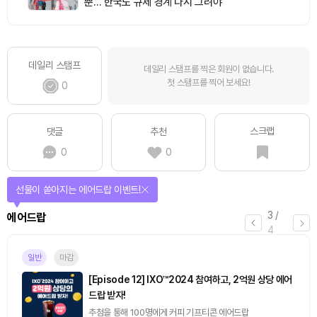
뿐… 한국도 규제 경계 다시 그려야
데일리 스탬프
데일리 스탬프를 찍은 회원이 없습니다.
첫 스탬프를 찍어 보세요!
0
스크랩
댓글
추천
0
0
선물이 쏟아지는 에어드랍 이벤트!
3
/
에어드랍
4
일반
마감
[Episode 12] IXO™2024 참여하고, 2억원 상당 에어
드랍 받자!
추첨을 통해 100명에게 커피 기프티콘 에어드랍