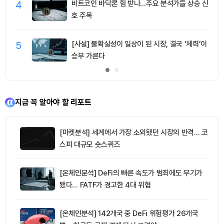
4
비트코인 바닥론 힘 받나…주요 분석가들 상승 신
호 주목
5
[사설] 불확실성이 일상이 된 시장, 결국 ‘체력’이
승부 가른다
지금 꼭 알아야 할 리포트
[마켓분석] 세계에서 가장 소외됐던 시장의 반격… 코
스피 대규모 숏스퀴즈
[온체인분석] DeFi의 빠른 속도가 범죄에도 무기가
됐다… FATF가 경고한 4대 위협
[온체인분석] 142개국 중 DeFi 위험평가 26개국