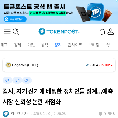
Solana (SOL)
₩
107,103
(+3.80%)
TRON (TRX)
₩
462.6
(+0.45%)
Hyperliquid (HYPE)
₩
77,116
(+1.48%)
테크
경제
마켓
정책
정치
인사이트
브리핑
속보
Dogecoin (DOGE)
₩
99.84
(+2.00%)
Bitcoin (BTC)
₩
91,507,048
(+0.54%)
정치
정책
경제
칼시, 자기 선거에 베팅한 정치인들 징계…예측
시장 신뢰성 논란 재점화
이준한 기자
2026.04.23 (목) 06:20
0
0