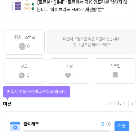
[토큰분석] IMF “토큰화는 금융 인프라를 없애지 않
는다… ‘하이브리드 FMI’로 재편할 뿐”
데일리 스탬프
데일리 스탬프를 찍은 회원이 없습니다.
첫 스탬프를 찍어 보세요!
0
스크랩
댓글
추천
0
1
매일 미션을 완료하고 보상을 획득!
1
/
4
미션
0
출석 체크
/ 0
이동