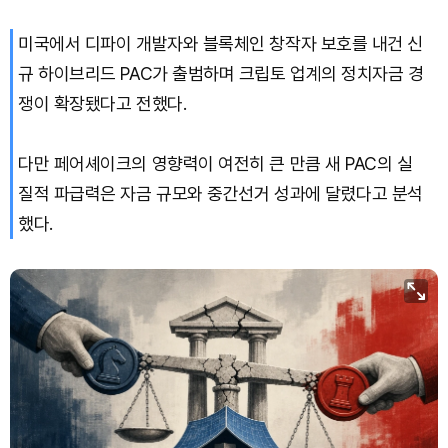
미국에서 디파이 개발자와 블록체인 창작자 보호를 내건 신
TRON (TRX)
₩
462.7
(+0.41%)
규 하이브리드 PAC가 출범하며 크립토 업계의 정치자금 경
Hyperliquid (HYPE)
₩
77,407
(+1.57%)
쟁이 확장됐다고 전했다.
Dogecoin (DOGE)
₩
98.94
(+0.80%)
다만 페어셰이크의 영향력이 여전히 큰 만큼 새 PAC의 실
질적 파급력은 자금 규모와 중간선거 성과에 달렸다고 분석
Bitcoin (BTC)
₩
91,373,004
(+0.08%)
했다.