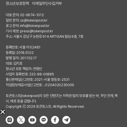
청소년보호정책
이메일무단수집거부
대표 문의: 02-6674-1012
일반 문의:
cs@tokenpost.kr
광고 문의:
info@tokenpost.kr
기사 제보:
press@tokenpost.kr
주소: 서울시 강남구 논현로 614 ARTISAN 빌딩 6층, 7층
등록번호: 서울 아 52481
등록일: 2018.01.02
발행 일자: 2017.02.17
대표: 김지호
청소년 보호 책임자: 전영빈
사업자 등록번호: 232-88-00885
통신판매업신고번호: 2021-서울 영등포-2531
직업정보제공사업신고번호 : J1204020230009
토큰포스트(tokenpost)의 모든 컨텐츠는 저작권 법의 보호를 받는 바, 무단 전재, 복
사, 배포 등을 금합니다.
Copyright ⓒ 2026 토큰포스트. All Rights Reserved.