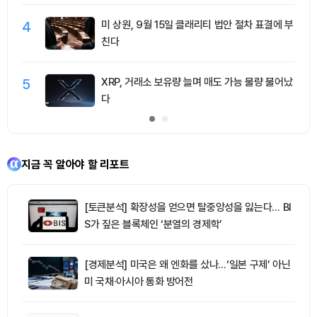
4
미 상원, 9월 15일 클래리티 법안 절차 표결에 부
친다
5
XRP, 거래소 보유량 늘며 매도 가능 물량 불어났
다
지금 꼭 알아야 할 리포트
[토큰분석] 확장성을 얻으면 탈중앙성을 잃는다… BI
S가 짚은 블록체인 ‘분열의 경제학’
[경제분석] 미국은 왜 엔화를 샀나…‘일본 구제’ 아닌
미 국채·아시아 통화 방어전