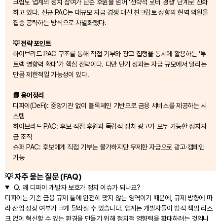
크립토 업계의 정치 참여가 단순 후원을 넘어 ‘전략적 로비 경쟁’ 단계로 진화
하고 있다. 신규 PAC는 대규모 자금 경쟁 대신 친크립토 성향의 현역 의원을
집중 공략하는 방식으로 차별화했다.
💡 전략 포인트
하이브리드 PAC 구조를 통해 직접 기부와 광고 집행을 동시에 활용하는 ‘투
트랙 영향력 확대’가 핵심 전략이다. 다만 단기 성과는 자금 규모에서 밀리는
만큼 제한적일 가능성이 있다.
📘 용어정리
디파이(DeFi): 중앙기관 없이 블록체인 기반으로 금융 서비스를 제공하는 시
스템
하이브리드 PAC: 후보 직접 후원과 독립적 정치 광고가 모두 가능한 정치자
금 조직
슈퍼 PAC: 후보에게 직접 기부는 불가하지만 무제한 자금으로 광고·캠페인
가능
💡 자주 묻는 질문 (FAQ)
Q.
왜 디파이 개발자 보호가 정치 이슈가 되나요?
디파이는 기존 금융 규제 틀에 완전히 맞지 않는 영역이기 때문에, 규제 방향에 따
라 산업 성장 여부가 크게 달라질 수 있습니다. 업계는 개발자들이 법적 책임 리스
크 없이 혁신할 수 있는 환경을 만들기 위해 정치적 영향력을 확대하려는 것입니