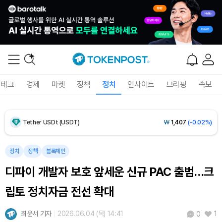
Dogecoin (DOGE)
₩
98.94
(+0.80%)
Bitcoin (BTC)
₩
91,373,004
(+0.08%)
테크
경제
마켓
정책
정치
인사이트
브리핑
속보
Ethereum (ETH)
₩
2,694,929
(-0.04%)
Tether USDt (USDT)
₩
1,407
(-0.02%)
BNB (BNB)
₩
844,622
(+1.25%)
정치
정책
블록체인
디파이 개발자 보호 앞세운 신규 PAC 출범…크
USDC (USDC)
₩
1,408
(0.00%)
립토 정치자금 전선 확대
XRP (XRP)
₩
1,460
(+1.49%)
최윤서 기자
2026.06.04 (목) 14:41
1
0
Solana (SOL)
₩
106,711
(+2.87%)