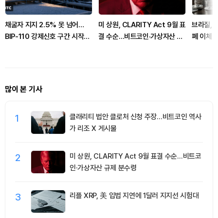
채굴자 지지 2.5% 못 넘어…
미 상원, CLARITY Act 9월 표
브라질, 
BIP-110 강제신호 구간 시작됐
결 수순…비트코인·가상자산 규
폐 이체 
다
제 분수령
많이 본 기사
1
클래리티 법안 클로처 신청 주장…비트코인 역사
가 리조 X 게시물
2
미 상원, CLARITY Act 9월 표결 수순…비트코
인·가상자산 규제 분수령
3
리플 XRP, 美 입법 지연에 1달러 지지선 시험대