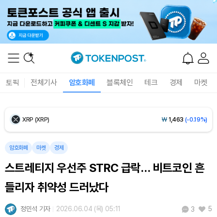
Ethereum (ETH)
₩
2,707,001
(+0.27%)
Tether USDt (USDT)
₩
1,407
(-0.01%)
BNB (BNB)
₩
853,270
(+1.73%)
토픽
전체기사
암호화폐
블록체인
테크
경제
마켓
USDC (USDC)
₩
1,408
(0.00%)
XRP (XRP)
₩
1,463
(-0.19%)
Solana (SOL)
₩
107,904
(+1.59%)
암호화폐
마켓
경제
스트레티지 우선주 STRC 급락… 비트코인 흔
TRON (TRX)
₩
464.4
(+0.37%)
들리자 취약성 드러났다
Hyperliquid (HYPE)
₩
76,741
(+0.19%)
정민석 기자
2026.06.04 (목) 05:11
5
3
Dogecoin (DOGE)
₩
99.01
(-0.27%)