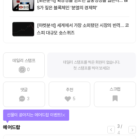
[토큰분석] 확장성을 얻으면 탈중앙성을 잃는다… BI
S가 짚은 블록체인 ‘분열의 경제학’
[마켓분석] 세계에서 가장 소외됐던 시장의 반격… 코
스피 대규모 숏스퀴즈
데일리 스탬프
데일리 스탬프를 찍은 회원이 없습니다.
첫 스탬프를 찍어 보세요!
0
스크랩
댓글
추천
3
5
선물이 쏟아지는 에어드랍 이벤트!
3
/
에어드랍
4