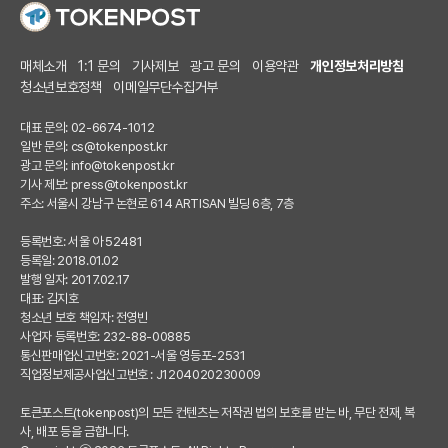
매체소개
1:1 문의
기사제보
광고 문의
이용약관
개인정보처리방침
청소년보호정책
이메일무단수집거부
대표 문의: 02-6674-1012
일반 문의:
cs@tokenpost.kr
광고 문의:
info@tokenpost.kr
기사 제보:
press@tokenpost.kr
주소: 서울시 강남구 논현로 614 ARTISAN 빌딩 6층, 7층
등록번호: 서울 아 52481
등록일: 2018.01.02
발행 일자: 2017.02.17
대표: 김지호
청소년 보호 책임자: 전영빈
사업자 등록번호: 232-88-00885
통신판매업신고번호: 2021-서울 영등포-2531
직업정보제공사업신고번호 : J1204020230009
토큰포스트(tokenpost)의 모든 컨텐츠는 저작권 법의 보호를 받는 바, 무단 전재, 복
사, 배포 등을 금합니다.