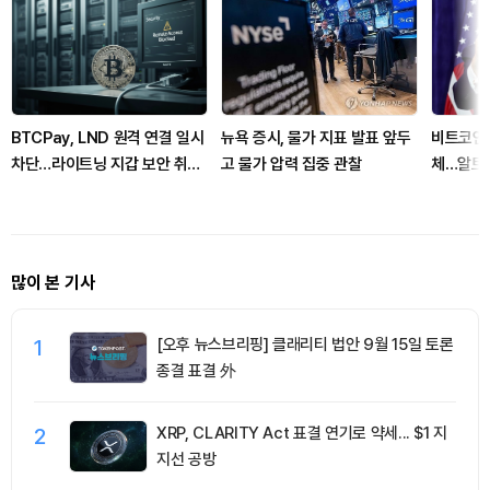
BTCPay, LND 원격 연결 일시
뉴욕 증시, 물가 지표 발표 앞두
비트코인 
차단…라이트닝 지갑 보안 취약
고 물가 압력 집중 관찰
체…알트
점 드러났다
많이 본 기사
1
[오후 뉴스브리핑] 클래리티 법안 9월 15일 토론
종결 표결 外
2
XRP, CLARITY Act 표결 연기로 약세... $1 지
지선 공방