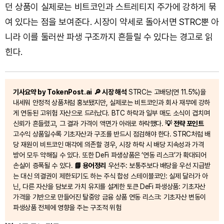
던 상품이 실제로는 비트코인과 스트레티지 주가에 강하게 묶
여 있다는 점을 보여준다. 시장이 약세로 돌아서면 STRC뿐 아
니라 이를 둘러싼 파생 구조까지 흔들릴 수 있다는 경고로 읽
힌다.
기사요약 by TokenPost.ai
🔎 시장 해석
STRC는 고배당(연 11.5%)을
내세워 안정적 상품처럼 홍보됐지만, 실제로는 비트코인과 회사 재무에 강하
게 연동된 고위험 자산으로 드러났다. BTC 하락과 일부 매도 소식이 겹치며
신뢰가 흔들렸고, 그 결과 가격이 액면가 아래로 하락했다.
💡 전략 포인트
고수익 상품일수록 기초자산과 구조를 반드시 점검해야 한다. STRC처럼 배
당 재원이 비트코인 매각에 의존할 경우, 시장 하락 시 배당 지속성과 가격
방어 모두 약해질 수 있다. 또한 DeFi 파생상품은 ‘연동 리스크’가 확대되어
손실이 증폭될 수 있다.
📘 용어정리
우선주: 보통주보다 배당을 우선 지급받
는 대신 의결권이 제한되기도 하는 주식 합성 스테이블코인: 실제 달러가 아
닌, 다른 자산을 담보로 가치 유지를 설계한 토큰 DeFi 파생상품: 기초자산
가격을 기반으로 만들어진 탈중앙 금융 상품 연동 리스크: 기초자산 변동이
파생상품 전체에 영향을 주는 구조적 위험