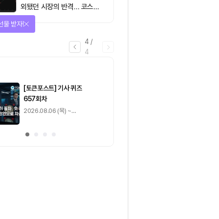
외됐던 시장의 반격… 코스피
대규모 숏스퀴즈
을 완료하고 보상을 획득!
1
/
4
0
출석 체크
/ 0
이동
0
기사 스탬프
/ 0
이동