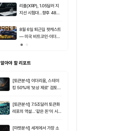
리플(XRP), 1.05달러 지
9
[특징주] 고려
지선 시험대…향후 48시
급등, 비철금속
간이 분기점 될까
끈다…구리값 
부각
8월 6일 퇴근길 팟캐스트
10
그레이스케일, X
— 미국 비트코인·이더리
SOL 비중 올
움 현물 ETF 3억520만
줄였다
달러 순유입, 대형자산 쏠
림 강화
 알아야 할 리포트
[토큰분석] 이더리움, 스테이
킹 50%에 ‘보상 제로’ 검토…
통화정책 개편인가 탈중앙화
역행인가
[토큰분석] 7.5조달러 토큰화
레포의 역설…‘같은 돈’이 시장
을 건널 수 있는가
[마켓분석] 세계에서 가장 소