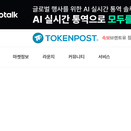
바이트댄스,
검토
속보
브렌트유 장
급락
미렌딜, 구
마켓정보
라운지
커뮤니티
서비스
퓨팅 계약
자셴통신 “
문…기술 작
블록체인닷컴
스 취득
바이트댄스,
검토
브렌트유 장
급락