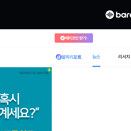
베리코인 받기
뉴스
리서치
알파리포트