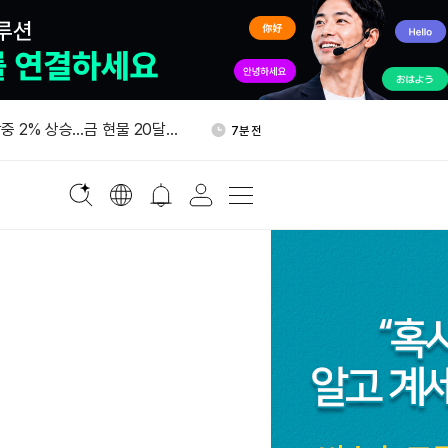
 5조 매개변수 AI 모델 훈련
21분 전
중 2% 상승…금 현물 20달러
7분 전
글 클라우드와 1억달러 이상 컴
15분 전
엔비디아 AI-RAN 기술팀 방
17분 전
업반 구성”
, 케이맨 VASP 수탁 라이선
19분 전
 5조 매개변수 AI 모델 훈련
21분 전
중 2% 상승…금 현물 20달러
7분 전