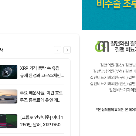
사
XRP 가격 등락 속 유럽
6
전 CFTC 위
규제 완성과 크로스체인
트저널, 클래리
확장 주목
독”
주요 해운사들, 이란 호르
7
[오후 시세브리
무즈 통행료에 유엔 개입
폐 시장 혼조세
요청
인 64,516달
움 1,897달러
[크립토 인앤아웃] 이더 1
8
리플(XRP), 1
250만 달러, XRP 950만
지선 시험대…1
달러 이탈
복이 분기점