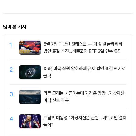
로 복귀
많이 본 기사
1
8월 7일 퇴근길 팟캐스트 — 미 상원 클래리티
법안 표결 추진…비트코인 ETF 3일 연속 유입
2
XRP, 미국 상원 암호화폐 규제 법안 표결 연기로
급락
3
리플 고래는 사들이는데 가격은 잠잠…가상자산
바닥 신호 주목
4
트럼프 대통령 “가상자산은 큰일…비트코인 결제
늘어”