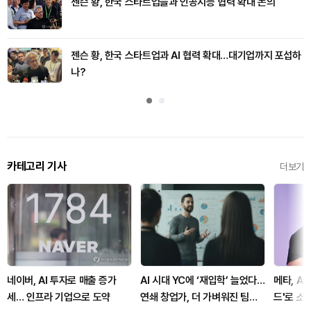
젠슨 황, 한국 스타트업들과 인공지능 협력 확대 논의
젠슨 황, 한국 스타트업과 AI 협력 확대…대기업까지 포섭하
나?
카테고리 기사
더보기
네이버, AI 투자로 매출 증가
AI 시대 YC에 ‘재입학’ 늘었다…
메타, A
세… 인프라 기업으로 도약
연쇄 창업가, 더 가벼워진 팀으
드'로 소