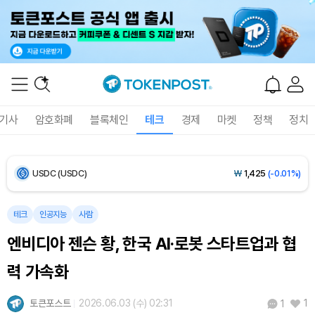
Bitcoin (BTC)
₩
92,489,383
(+0.45%)
Ethereum (ETH)
₩
2,729,803
(+0.04%)
Tether USDt (USDT)
₩
1,424
(0.00%)
기사
암호화폐
블록체인
테크
경제
마켓
정책
정치
BNB (BNB)
₩
843,313
(-0.30%)
USDC (USDC)
₩
1,425
(-0.01%)
XRP (XRP)
₩
1,464
(-2.04%)
테크
인공지능
사람
엔비디아 젠슨 황, 한국 AI·로봇 스타트업과 협
Solana (SOL)
₩
105,222
(+0.61%)
력 가속화
TRON (TRX)
₩
467.3
(+0.16%)
토큰포스트
2026.06.03 (수) 02:31
1
1
Hyperliquid (HYPE)
₩
79,427
(-0.05%)