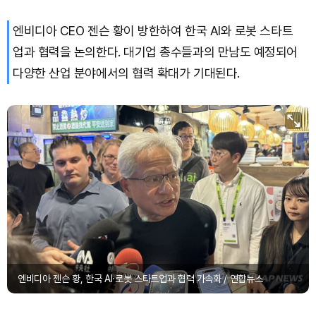
엔비디아 CEO 젠슨 황이 방한하여 한국 AI와 로봇 스타트
Dogecoin (DOGE)
₩
99.55
(+1.15%)
업과 협력을 논의한다. 대기업 총수들과의 만남도 예정되어
Bitcoin (BTC)
₩
92,489,383
(+0.45%)
다양한 산업 분야에서의 협력 확대가 기대된다.
엔비디아 젠슨 황, 한국 AI·로봇 스타트업과 협력 가속화 / 연합뉴스