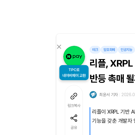
테크
암호화폐
인공지능
리플, XRP
TPC로
네이버페이 교환
반등 촉매 
최윤서 기자
2026.0
링크복사
리플이 XRPL 기반 
기능을 갖춘 개발자 
공유