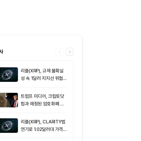
사
리플(XRP), 규제 불확실
6
[토큰명언] "
성 속 1달러 지지선 위협
에 널려 있을 
받아
려라" ㅡ Day 
트럼프 미디어, 크립토닷
7
해킹 뒤 처음 
컴과 예정된 암호화폐 계
코인…현금화 
약 철회
리플(XRP), CLARITY법
8
[자정 시세브리
연기로 1.02달러대 가격
폐 시장 혼조세
방어 중
인 64,890달