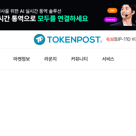
AI 진영, 
호화폐 로비
속보
BIP-110
험 제기
엔비디아 주
마켓정보
라운지
커뮤니티
서비스
한 주소, 손
유
휴면 이더리움
ETH 입금
AI 진영, 
호화폐 로비
BIP-110
험 제기