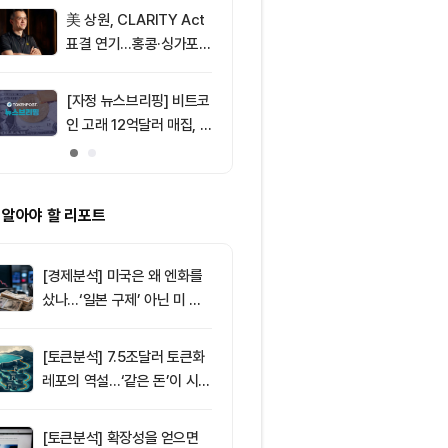
움 1,912달러
美 상원, CLARITY Act
9
미 상원 클래
표결 연기…홍콩·싱가포르
지연…알소브룩
반사이익 주목
추진”
[자정 뉴스브리핑] 비트코
10
삼성전자·SK
인 고래 12억달러 매집, E
버리지 ETF 상
TF 7.5억달러 유입 外
도전인가, 절
가?
 알아야 할 리포트
[경제분석] 미국은 왜 엔화를
샀나…‘일본 구제’ 아닌 미 국
채·아시아 통화 방어전
[토큰분석] 7.5조달러 토큰화
레포의 역설…‘같은 돈’이 시장
을 건널 수 있는가
[토큰분석] 확장성을 얻으면