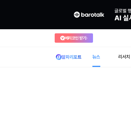
베리코인 받기
뉴스
리서치
알파리포트