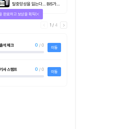
탈중앙성을 잃는다… BIS가
짚은 블록체인 ‘분열의 경제
을 완료하고 보상을 획득!
학’
1
/
4
0
출석 체크
/ 0
이동
0
기사 스탬프
/ 0
이동