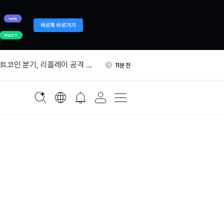
미 선거자금 1.4억달러 모금…암
31분 전
 모델 차용
 비트코인 분기, 리플레이 공격 위
11분 전
간 10% 상승…반도체주 반등
25분 전
절 뒤 930 BTC 숏 포지션 보
27분 전
 고래, 크라켄에 7,323
29분 전
미 선거자금 1.4억달러 모금…암
31분 전
 모델 차용
 비트코인 분기, 리플레이 공격 위
11분 전