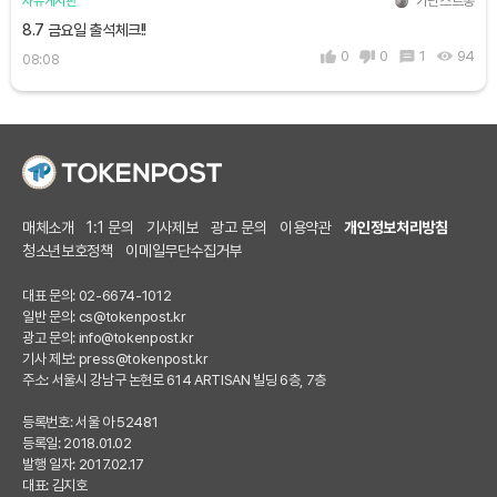
가난스트롱
자유게시판
8.7 금요일 출석체크!!
0
0
1
94
08:08
매체소개
1:1 문의
기사제보
광고 문의
이용약관
개인정보처리방침
청소년보호정책
이메일무단수집거부
대표 문의: 02-6674-1012
일반 문의:
cs@tokenpost.kr
광고 문의:
info@tokenpost.kr
기사 제보:
press@tokenpost.kr
주소: 서울시 강남구 논현로 614 ARTISAN 빌딩 6층, 7층
등록번호: 서울 아 52481
등록일: 2018.01.02
발행 일자: 2017.02.17
대표: 김지호