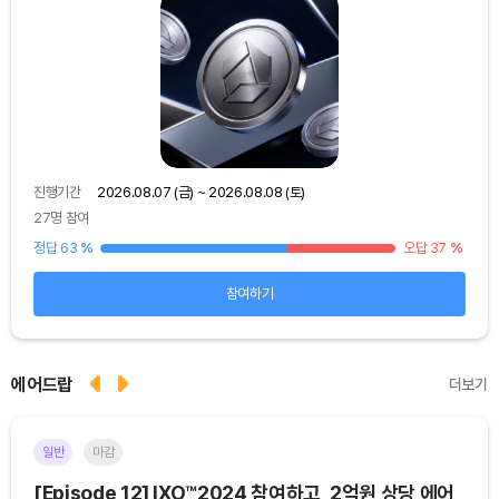
진행기간
2026.08.07 (금) ~ 2026.08.08 (토)
진행
27명 참여
48
25
%
정답 63
%
오답 37
%
정답
참여하기
에어드랍
더보기
일반
마감
이더
[Episode 12] IXO™2024 참여하고, 2억원 상당 에어
[E