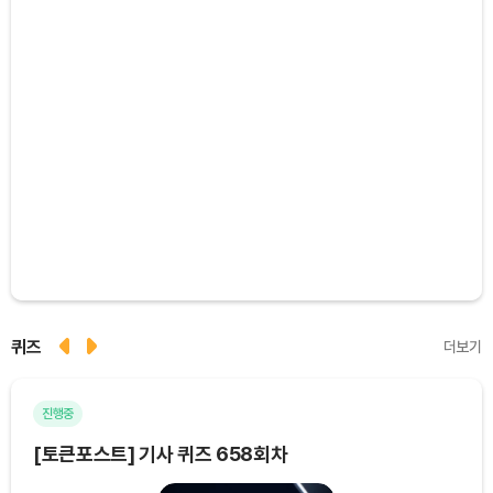
퀴즈
더보기
진행중
마
[토큰포스트] 기사 퀴즈 658회차
[토