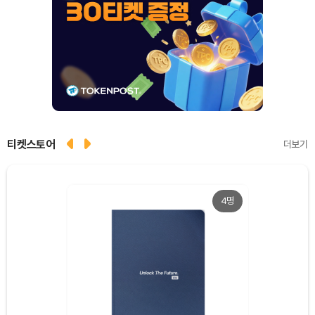
티켓스토어
더보기
4명
Dogecoin (DOGE)
₩
99.72
(+1.58%)
Bitcoin (BTC)
₩
92,970,798
(+1.38%)