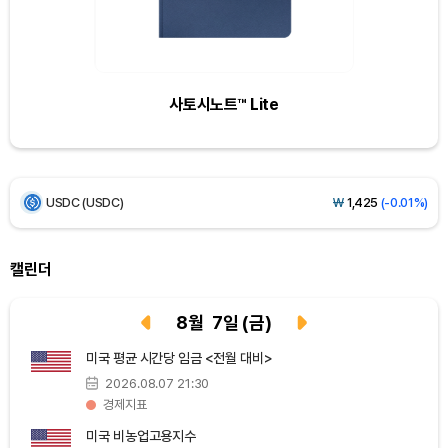
Ethereum (ETH)
₩
2,751,898
(+1.77%)
Tether USDt (USDT)
₩
1,424
(+0.03%)
사토시노트™ Lite
BNB (BNB)
₩
844,232
(-0.01%)
USDC (USDC)
₩
1,425
(-0.01%)
XRP (XRP)
₩
1,478
(-0.82%)
Solana (SOL)
₩
105,284
(+0.97%)
캘린더
TRON (TRX)
₩
466.7
(+0.18%)
8
월
7
일
(금)
미국 평균 시간당 임금 <전월 대비>
Hyperliquid (HYPE)
₩
80,745
(+3.16%)
2026.08.07 21:30
경제지표
Dogecoin (DOGE)
₩
99.72
(+1.58%)
미국 비농업고용지수