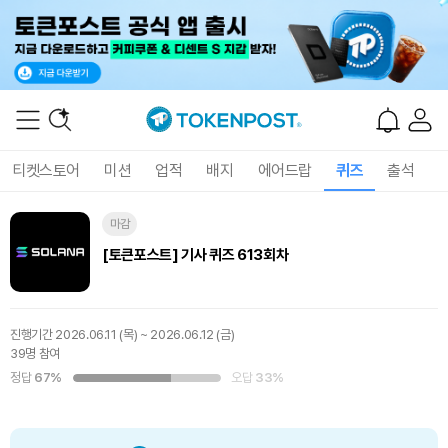
티켓스토어
미션
업적
배지
에어드랍
퀴즈
출석
마감
[토큰포스트] 기사 퀴즈 613회차
진행기간
2026.06.11 (목) ~ 2026.06.12 (금)
39명 참여
정답
67%
오답
33%