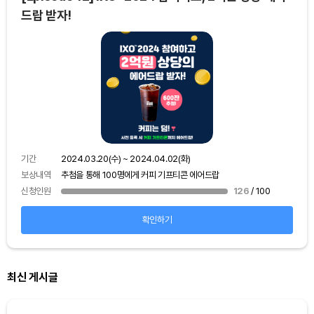
드랍 받자!
기간
보상
기간
2024.03.20(수) ~ 2024.04.02(화)
신청
보상내역
추첨을 통해 100명에게 커피 기프티콘 에어드랍
신청인원
126
/ 100
확인하기
최신 게시글