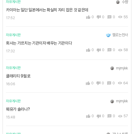
수쨩
자유게시판
카이아는 일단 일본에서는 확실히 자리 잡은 것 같은데
0
0
0
55
17:52
젤로는천사
자유게시판
회사는 가르치는 기관이자 배우는 기관이다
0
0
0
58
17:32
mjmjkk
자유게시판
클래리티 9월로
0
0
0
64
16:06
mjmjkk
자유게시판
웨유가 솔라나?
0
0
0
57
15:48