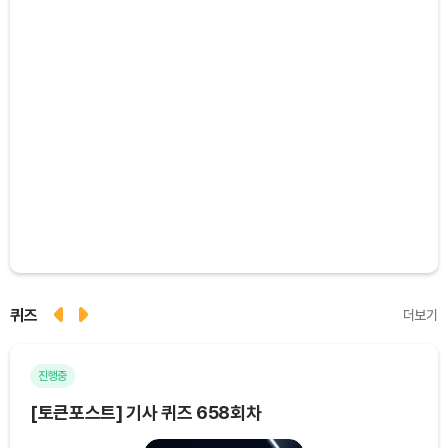
퀴즈
더보기
진행중
마
[토큰포스트] 기사 퀴즈 658회차
[토