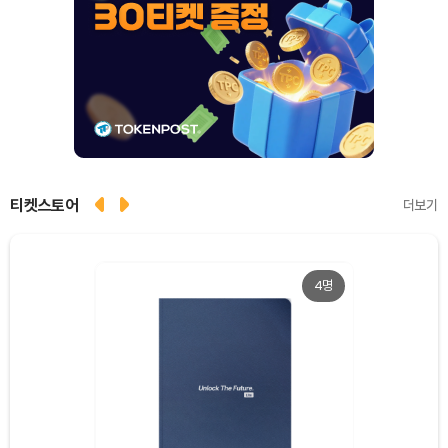
티켓스토어
더보기
4명
Dogecoin (DOGE)
₩
99.72
(+1.58%)
Bitcoin (BTC)
₩
92,970,798
(+1.38%)