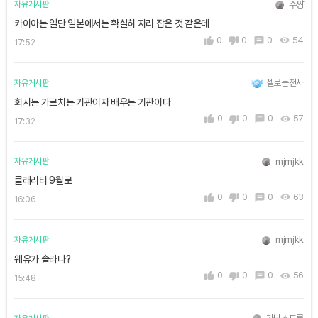
수쨩
자유게시판
카이아는 일단 일본에서는 확실히 자리 잡은 것 같은데
0
0
0
54
17:52
젤로는천사
자유게시판
회사는 가르치는 기관이자 배우는 기관이다
0
0
0
57
17:32
mjmjkk
자유게시판
클래리티 9월로
0
0
0
63
16:06
mjmjkk
자유게시판
웨유가 솔라나?
0
0
0
56
15:48