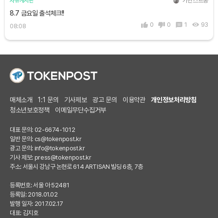
가난스트롱
자유게시판
8.7 금요일 출석체크!!
0
0
1
93
08:08
매체소개
1:1 문의
기사제보
광고 문의
이용약관
개인정보처리방침
청소년보호정책
이메일무단수집거부
대표 문의: 02-6674-1012
일반 문의:
cs@tokenpost.kr
광고 문의:
info@tokenpost.kr
기사 제보:
press@tokenpost.kr
주소: 서울시 강남구 논현로 614 ARTISAN 빌딩 6층, 7층
등록번호: 서울 아 52481
등록일: 2018.01.02
발행 일자: 2017.02.17
대표: 김지호