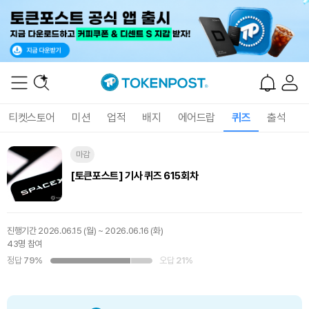
티켓스토어
미션
업적
배지
에어드랍
퀴즈
출석
마감
[토큰포스트] 기사 퀴즈 615회차
진행기간
2026.06.15 (월) ~ 2026.06.16 (화)
43명 참여
정답
79%
오답
21%