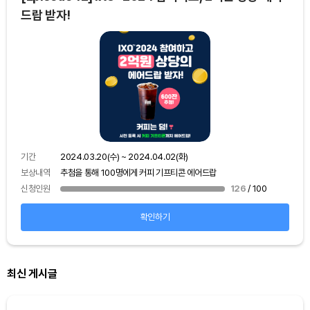
드랍 받자!
기간
보상
기간
2024.03.20(수) ~ 2024.04.02(화)
신청
보상내역
추첨을 통해 100명에게 커피 기프티콘 에어드랍
신청인원
126
/ 100
확인하기
최신 게시글