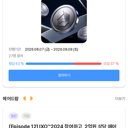
진행기간
2026.08.07 (금) ~ 2026.08.08 (토)
진행
27명 참여
48
25
%
정답 63
%
오답 37
%
정답
참여하기
에어드랍
더보기
일반
마감
이더
[Episode 12] IXO™2024 참여하고, 2억원 상당 에어
[E