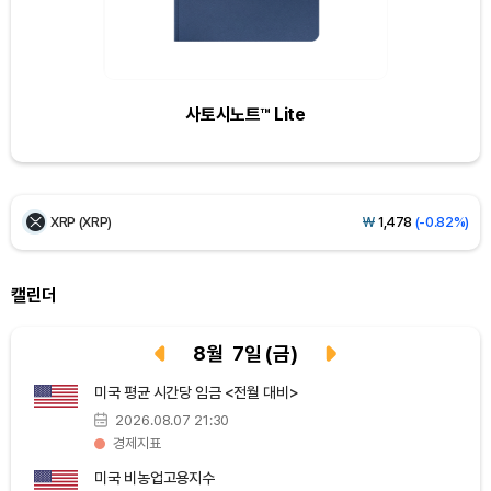
Ethereum (ETH)
₩
2,751,898
(+1.77%)
Tether USDt (USDT)
₩
1,424
(+0.03%)
사토시노트™ Lite
BNB (BNB)
₩
844,232
(-0.01%)
USDC (USDC)
₩
1,425
(-0.01%)
XRP (XRP)
₩
1,478
(-0.82%)
Solana (SOL)
₩
105,284
(+0.97%)
캘린더
TRON (TRX)
₩
466.7
(+0.18%)
8
월
7
일
(금)
Hyperliquid (HYPE)
₩
80,745
(+3.16%)
미국 평균 시간당 임금 <전월 대비>
2026.08.07 21:30
Dogecoin (DOGE)
₩
99.72
(+1.58%)
경제지표
미국 비농업고용지수