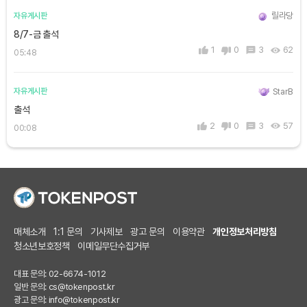
릴라당
자유게시판
8/7-금 출석
1
0
3
62
05:48
StarB
자유게시판
출석
2
0
3
57
00:08
매체소개
1:1 문의
기사제보
광고 문의
이용약관
개인정보처리방침
청소년보호정책
이메일무단수집거부
대표 문의: 02-6674-1012
일반 문의:
cs@tokenpost.kr
광고 문의:
info@tokenpost.kr