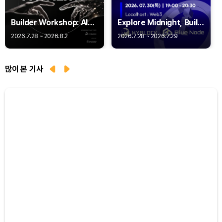
Builder Workshop: AI
Explore Midnight, Build
Agent Payments -
Privacy
2026.7.28 ~ 2026.8.2
2026.7.28 ~ 2026.7.29
Q402
많이 본 기사