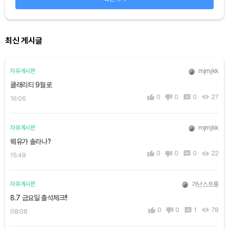
최신 게시글
mjmjkk
자유게시판
클래리티 9월로
0
0
0
27
16:06
mjmjkk
자유게시판
웨유가 솔라나?
0
0
0
22
15:48
가난스트롱
자유게시판
8.7 금요일 출석체크!!
0
0
1
78
08:08