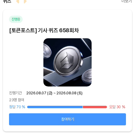
퀴즈
더보기
진행중
마
[토큰포스트] 기사 퀴즈 658회차
[토
진행기간
2026.08.07 (금) ~ 2026.08.08 (토)
진행
23명 참여
48
25
%
정답 70
%
오답 30
%
정답
참여하기