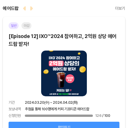
에어드랍
더보기
일반
마감
이더
[Episode 12] IXO™2024 참여하고, 2억원 상당 에어
[E
드랍 받자!
기간
보상
기간
2024.03.20(수) ~ 2024.04.02(화)
신청
보상내역
추첨을 통해 100명에게 커피 기프티콘 에어드랍
신청인원
126
/ 100
확인하기