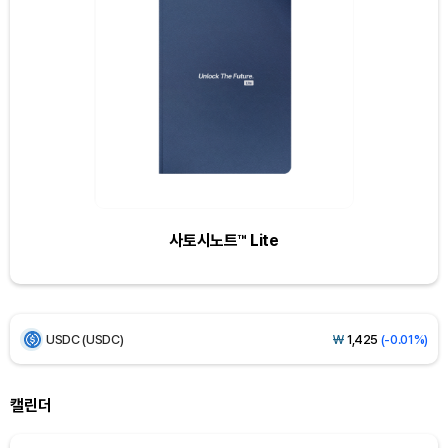
Dogecoin (DOGE)
₩
98.64
(-0.89%)
Bitcoin (BTC)
₩
91,694,058
(-0.77%)
Ethereum (ETH)
₩
2,712,339
(-0.34%)
사토시노트™ Lite
Tether USDt (USDT)
₩
1,424
(+0.01%)
BNB (BNB)
₩
836,766
(-1.36%)
USDC (USDC)
₩
1,425
(-0.01%)
XRP (XRP)
₩
1,464
(-2.10%)
캘린더
Solana (SOL)
₩
103,940
(-1.43%)