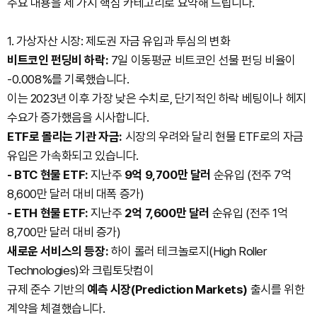
주요 내용을 세 가지 핵심 카테고리로 요약해 드립니다.
1. 가상자산 시장: 제도권 자금 유입과 투심의 변화
비트코인 펀딩비 하락:
7일 이동평균 비트코인 선물 펀딩 비율이
-0.008%를 기록했습니다.
이는 2023년 이후 가장 낮은 수치로, 단기적인 하락 베팅이나 헤지
수요가 증가했음을 시사합니다.
ETF로 몰리는 기관 자금:
시장의 우려와 달리 현물 ETF로의 자금
유입은 가속화되고 있습니다.
- BTC 현물 ETF:
지난주
9억 9,700만 달러
순유입 (전주 7억
8,600만 달러 대비 대폭 증가)
- ETH 현물 ETF:
지난주
2억 7,600만 달러
순유입 (전주 1억
8,700만 달러 대비 증가)
새로운 서비스의 등장:
하이 롤러 테크놀로지(High Roller
Technologies)와 크립토닷컴이
규제 준수 기반의
예측 시장(Prediction Markets)
출시를 위한
계약을 체결했습니다.