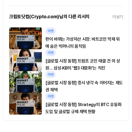
크립토닷컴(Crypto.com)님의 다른 리서치
더보기
마켓
판이 바뀌는 가상자산 시장: 비트코인 악재 뒤
에 숨은 빅머니의 움직임
마켓
[글로벌 시장 동향] 트럼프 코인 태클 건 미 상
원… 삼성·KB의 '웹3 대중화'는 직진
마켓
[글로벌 시장 동향] 증시 냉각 속 이어지는 제도
권 채택
마켓
[글로벌 시장 동향] Strategy의 BTC 유동화
도입 및 글로벌 규제·채택 현황