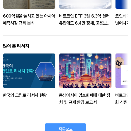
600억원을 놓치고 있는 아시아
비트코인 ETF 3일 6.3억 달러
코인베이
예측시장 규제 분석
유입에도 6.4만 정체, 고용보고
벗어나기
서·클래리티법 이중 분수령
많이 본 리서치
한국의 크립토 리서치 현황
동남아시아 암호화폐에 대한 정
비트코인
치 및 규제 환경 보고서
화 신원(
티지의 
목록으로