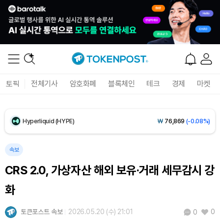
USDC (USDC)
₩
1,409
(0.00%)
XRP (XRP)
₩
1,452
(-0.44%)
Solana (SOL)
₩
107,916
(+0.27%)
토픽
전체기사
암호화폐
블록체인
테크
경제
마켓
TRON (TRX)
₩
465.7
(+0.29%)
Hyperliquid (HYPE)
₩
76,869
(-0.08%)
Dogecoin (DOGE)
₩
98.50
(-0.21%)
속보
CRS 2.0, 가상자산 해외 보유·거래 세무감시 강
Bitcoin (BTC)
₩
91,506,002
(+0.18%)
화
토큰포스트 속보
2026.05.20 (수) 21:01
0
0