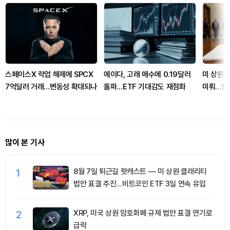
스페이스X 락업 해제에 SPCX
에이다, 고래 매수에 0.19달러
미 상원, 
7억달러 거래…변동성 확대되나
돌파…ETF 기대감도 재점화
미뤄…암
로 넘어
많이 본 기사
1
8월 7일 퇴근길 팟캐스트 — 미 상원 클래리티
법안 표결 추진…비트코인 ETF 3일 연속 유입
2
XRP, 미국 상원 암호화폐 규제 법안 표결 연기로
급락