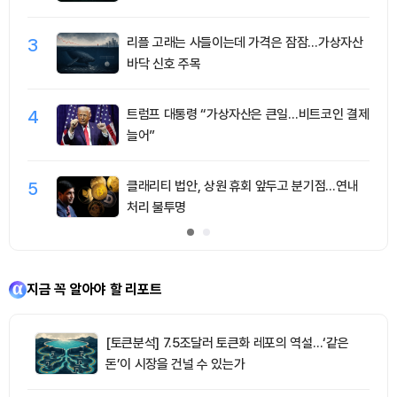
3
리플 고래는 사들이는데 가격은 잠잠…가상자산
바닥 신호 주목
4
트럼프 대통령 “가상자산은 큰일…비트코인 결제
늘어”
5
클래리티 법안, 상원 휴회 앞두고 분기점…연내
처리 불투명
지금 꼭 알아야 할 리포트
[토큰분석] 7.5조달러 토큰화 레포의 역설…‘같은
돈’이 시장을 건널 수 있는가