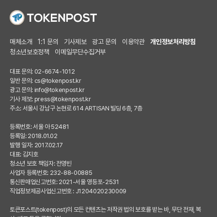
매체소개
1:1 문의
기사제보
광고 문의
이용약관
개인정보처리방침
청소년보호정책
이메일무단수집거부
대표 문의: 02-6674-1012
일반 문의:
cs@tokenpost.kr
광고 문의:
info@tokenpost.kr
기사 제보:
press@tokenpost.kr
주소: 서울시 강남구 논현로 614 ARTISAN 빌딩 6층, 7층
등록번호: 서울 아 52481
등록일: 2018.01.02
발행 일자: 2017.02.17
대표: 김지호
청소년 보호 책임자: 전영빈
사업자 등록번호: 232-88-00885
통신판매업신고번호: 2021-서울 영등포-2531
직업정보제공사업신고번호 : J1204020230009
토큰포스트(tokenpost)의 모든 컨텐츠는 저작권 법의 보호를 받는 바, 무단 전재, 복