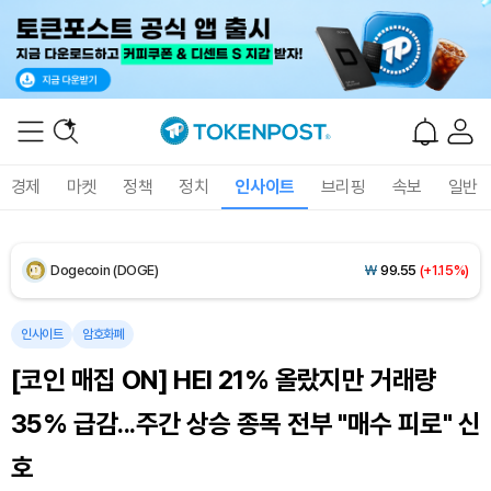
XRP (XRP)
₩
1,464
(-2.04%)
Solana (SOL)
₩
105,222
(+0.61%)
TRON (TRX)
₩
467.3
(+0.16%)
경제
마켓
정책
정치
인사이트
브리핑
속보
일반
Hyperliquid (HYPE)
₩
79,427
(-0.05%)
Dogecoin (DOGE)
₩
99.55
(+1.15%)
Bitcoin (BTC)
₩
92,489,383
(+0.45%)
인사이트
암호화폐
[코인 매집 ON] HEI 21% 올랐지만 거래량
35% 급감...주간 상승 종목 전부 "매수 피로" 신
호