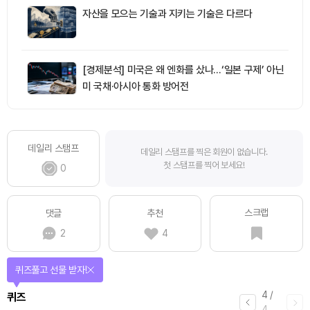
자산을 모으는 기술과 지키는 기술은 다르다
[경제분석] 미국은 왜 엔화를 샀나…‘일본 구제’ 아닌
미 국채·아시아 통화 방어전
데일리 스탬프
데일리 스탬프를 찍은 회원이 없습니다.
첫 스탬프를 찍어 보세요!
0
스크랩
댓글
추천
2
4
퀴즈풀고 선물 받자!
4
/
퀴즈
4