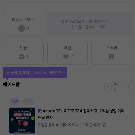
데일리 스탬프
데일리 스탬프를 찍은 회원이 없습니다.
첫 스탬프를 찍어 보세요!
0
스크랩
댓글
추천
1
2
선물이 쏟아지는 에어드랍 이벤트!
3
/
에어드랍
4
일반
마감
[Episode 12] IXO™2024 참여하고, 2억원 상당 에어
드랍 받자!
추첨을 통해 100명에게 커피 기프티콘 에어드랍