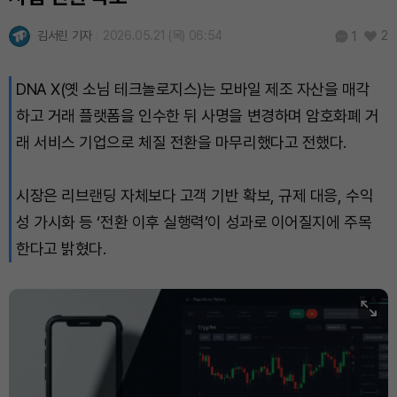
TRON (TRX)
₩
464.7
(+0.04%)
김서린 기자
2026.05.21 (목) 06:54
2
1
Hyperliquid (HYPE)
₩
80,452
(+0.65%)
DNA X(옛 소님 테크놀로지스)는 모바일 제조 자산을 매각
Dogecoin (DOGE)
₩
99.21
(-0.15%)
하고 거래 플랫폼을 인수한 뒤 사명을 변경하며 암호화폐 거
Bitcoin (BTC)
₩
91,959,311
(+0.79%)
래 서비스 기업으로 체질 전환을 마무리했다고 전했다.
시장은 리브랜딩 자체보다 고객 기반 확보, 규제 대응, 수익
성 가시화 등 ‘전환 이후 실행력’이 성과로 이어질지에 주목
한다고 밝혔다.