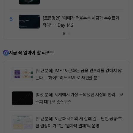
5
[토큰명언] "매매가 적을수록 세금과 수수료가
적다" ㅡ Day 142
지금 꼭 알아야 할 리포트
[토큰분석] IMF “토큰화는 금융 인프라를 없애지 않
는다… ‘하이브리드 FMI’로 재편할 뿐”
[마켓분석] 세계에서 가장 소외됐던 시장의 반격… 코
스피 대규모 숏스퀴즈
[토큰분석] 토큰화 세계의 세 갈래 길… 단일·공통·호
환 원장이 가르는 ‘원자적 결제’의 운명