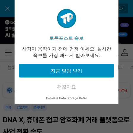
토큰포스트 앱으로 쉽고 편리하게!
앱 열기
Dogecoin (DOGE)
₩
99.21
(-0.15%)
Bitcoin (BTC)
₩
91,959,311
(+0.79%)
토큰포스트 속보
Ethereum (ETH)
₩
2,709,894
(+2.05%)
시장이 움직이기 전에 먼저 아세요. 실시간
속보를 가장 빠르게 받아보세요.
Tether USDt (USDT)
₩
1,421
(-0.01%)
폐
블록체인
테크
경제
마켓
정책
정치
인사이트
지금 알림 받기
BNB (BNB)
₩
846,143
(-0.66%)
괜찮아요
USDC (USDC)
₩
1,422
(+0.02%)
Cookie & Data Storage Detail
XRP (XRP)
₩
1,488
(-1.91%)
마켓
암호화폐
블록체인
DNA X, 휴대폰 접고 암호화폐 거래 플랫폼으로
Solana (SOL)
₩
104,917
(+0.02%)
사업 전환 속도