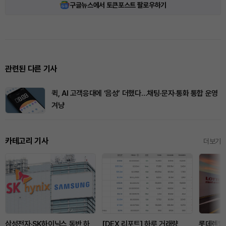
구글뉴스에서 토큰포스트 팔로우하기
관련된 다른 기사
퀵, AI 고객응대에 ‘음성’ 더했다…채팅·문자·통화 통합 운영
겨냥
카테고리 기사
더보기
삼성전자·SK하이닉스 동반 하
[DEX 리포트] 하루 거래량
롯데렌탈 