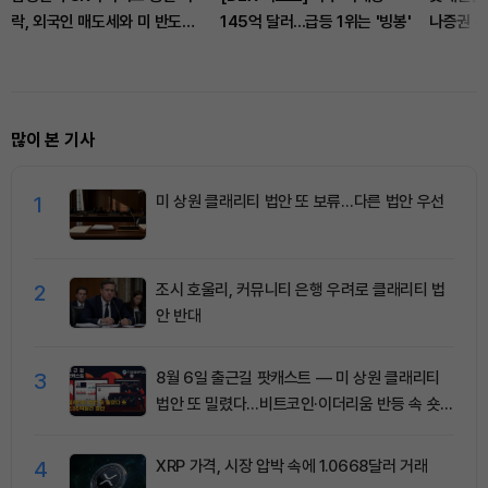
락, 외국인 매도세와 미 반도체
145억 달러...급등 1위는 '빙봉'
나증권 목
업종 불안 여파
향
많이 본 기사
1
미 상원 클래리티 법안 또 보류…다른 법안 우선
2
조시 호울리, 커뮤니티 은행 우려로 클래리티 법
안 반대
3
8월 6일 출근길 팟캐스트 — 미 상원 클래리티
법안 또 밀렸다…비트코인·이더리움 반등 속 숏
청산 2.35억달러
4
XRP 가격, 시장 압박 속에 1.0668달러 거래