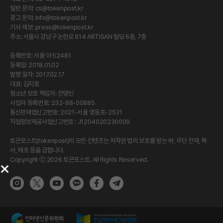
일반 문의:
cs@tokenpost.kr
광고 문의:
info@tokenpost.kr
기사 제보:
press@tokenpost.kr
주소: 서울시 강남구 논현로 614 ARTISAN 빌딩 6층, 7층
등록번호: 서울 아 52481
등록일: 2018.01.02
발행 일자: 2017.02.17
대표: 김지호
청소년 보호 책임자: 전영빈
사업자 등록번호: 232-88-00885
통신판매업신고번호: 2021-서울 영등포-2531
직업정보제공사업신고번호 : J1204020230009
토큰포스트(tokenpost)의 모든 컨텐츠는 저작권 법의 보호를 받는 바, 무단 전재, 복
사, 배포 등을 금합니다.
Copyright ⓒ 2026 토큰포스트. All Rights Reserved.