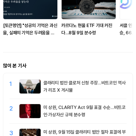
[토큰명언] "성공의 기억은 과신
카르다노 현물 ETF 기대 커진
서클 인터
을, 실패의 기억은 두려움을 낳
다…8월 9일 분수령
승, 66.
는다" ㅡ Day 145
많이 본 기사
1
클래리티 법안 클로처 신청 주장…비트코인 역사
가 리조 X 게시물
2
미 상원, CLARITY Act 9월 표결 수순…비트코
인·가상자산 규제 분수령
3
미 상원, 9월 15일 클래리티 법안 절차 표결에 부