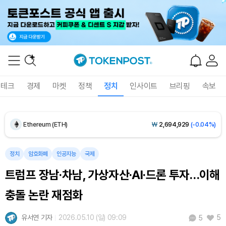
Dogecoin (DOGE)
₩
98.94
(+0.80%)
테크
경제
마켓
정책
정치
인사이트
브리핑
속보
Bitcoin (BTC)
₩
91,373,004
(+0.08%)
Ethereum (ETH)
₩
2,694,929
(-0.04%)
Tether USDt (USDT)
₩
1,407
(-0.02%)
정치
암호화폐
인공지능
국제
트럼프 장남·차남, 가상자산·AI·드론 투자…이해
BNB (BNB)
₩
844,622
(+1.25%)
충돌 논란 재점화
USDC (USDC)
₩
1,408
(0.00%)
유서연 기자
2026.05.10 (일) 09:09
5
5
XRP (XRP)
₩
1,460
(+1.49%)