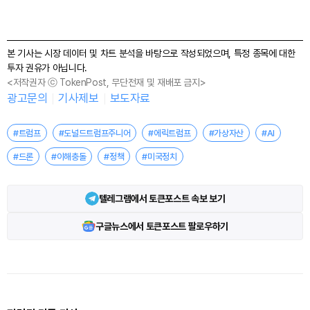
본 기사는 시장 데이터 및 차트 분석을 바탕으로 작성되었으며, 특정 종목에 대한
투자 권유가 아닙니다.
<저작권자 ⓒ TokenPost, 무단전재 및 재배포 금지>
광고문의
기사제보
보도자료
#트럼프
#도널드트럼프주니어
#에릭트럼프
#가상자산
#AI
#드론
#이해충돌
#정책
#미국정치
텔레그램에서 토큰포스트 속보 보기
구글뉴스에서 토큰포스트 팔로우하기