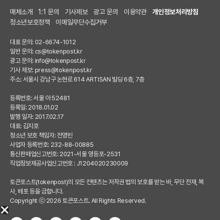
매체소개
1:1 문의
기사제보
광고 문의
이용약관
개인정보처리방침
청소년보호정책
이메일무단수집거부
대표 문의: 02-6674-1012
일반 문의:
cs@tokenpost.kr
광고 문의:
info@tokenpost.kr
기사 제보:
press@tokenpost.kr
주소: 서울시 강남구 논현로 614 ARTISAN 빌딩 6층, 7층
등록번호: 서울 아 52481
등록일: 2018.01.02
발행 일자: 2017.02.17
대표: 김지호
청소년 보호 책임자: 전영빈
사업자 등록번호: 232-88-00885
통신판매업신고번호: 2021-서울 영등포-2531
직업정보제공사업신고번호 : J1204020230009
토큰포스트(tokenpost)의 모든 컨텐츠는 저작권 법의 보호를 받는 바, 무단 전재, 복
사, 배포 등을 금합니다.
Copyright ⓒ 2026 토큰포스트. All Rights Reserved.