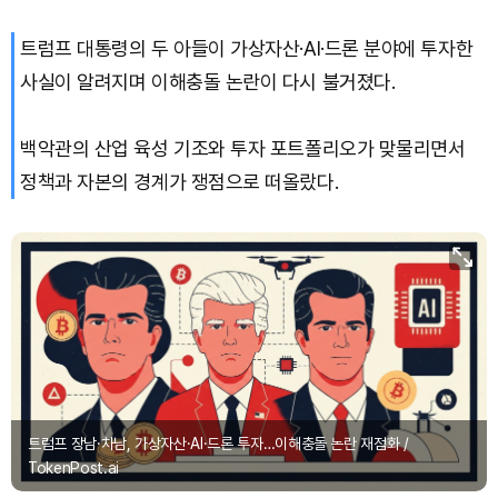
트럼프 대통령의 두 아들이 가상자산·AI·드론 분야에 투자한
Solana (SOL)
₩
106,711
(+2.87%)
사실이 알려지며 이해충돌 논란이 다시 불거졌다.
TRON (TRX)
₩
462.7
(+0.41%)
백악관의 산업 육성 기조와 투자 포트폴리오가 맞물리면서
Hyperliquid (HYPE)
₩
77,407
(+1.57%)
정책과 자본의 경계가 쟁점으로 떠올랐다.
Dogecoin (DOGE)
₩
98.94
(+0.80%)
Bitcoin (BTC)
₩
91,373,004
(+0.08%)
트럼프 장남·차남, 가상자산·AI·드론 투자…이해충돌 논란 재점화 /
TokenPost.ai