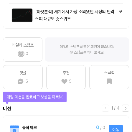
[마켓분석] 세계에서 가장 소외됐던 시장의 반격… 코
스피 대규모 숏스퀴즈
데일리 스탬프
데일리 스탬프를 찍은 회원이 없습니다.
첫 스탬프를 찍어 보세요!
0
스크랩
댓글
추천
5
5
매일 미션을 완료하고 보상을 획득!
1
/
4
미션
0
출석 체크
/ 0
이동