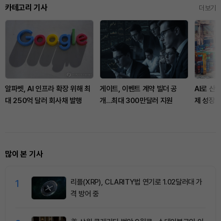
카테고리 기사
더보기
알파벳, AI 인프라 확장 위해 최
게이트, 이벤트 계약 빌더 공
AI로 산
대 250억 달러 회사채 발행
개…최대 300만달러 지원
제 성장 
많이 본 기사
1
리플(XRP), CLARITY법 연기로 1.02달러대 가
격 방어 중