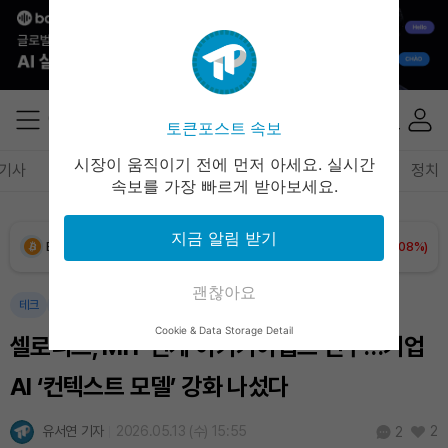
토큰포스트 속보
시장이 움직이기 전에 먼저 아세요. 실시간
기사
암호화폐
블록체인
테크
경제
마켓
정책
정치
속보를 가장 빠르게 받아보세요.
지금 알림 받기
Bitcoin (BTC)
₩
91,469,006
(+0.08%)
괜찮아요
Ethereum (ETH)
₩
2,701,499
(+0.16%)
테크
인공지능
Cookie & Data Storage Detail
셀로니스, MIT 연계 이키가이랩스 인수…기업
Tether USDt (USDT)
₩
1,407
(+0.02%)
AI ‘컨텍스트 모델’ 강화 나섰다
BNB (BNB)
₩
837,124
(+0.79%)
유서연 기자
2026.05.13 (수) 15:55
2
2
USDC (USDC)
₩
1,408
(0.00%)