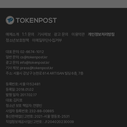
매체소개
1:1 문의
기사제보
광고 문의
이용약관
개인정보처리방침
청소년보호정책
이메일무단수집거부
대표 문의: 02-6674-1012
일반 문의:
cs@tokenpost.kr
광고 문의:
info@tokenpost.kr
기사 제보:
press@tokenpost.kr
주소: 서울시 강남구 논현로 614 ARTISAN 빌딩 6층, 7층
등록번호: 서울 아 52481
등록일: 2018.01.02
발행 일자: 2017.02.17
대표: 김지호
청소년 보호 책임자: 전영빈
사업자 등록번호: 232-88-00885
통신판매업신고번호: 2021-서울 영등포-2531
직업정보제공사업신고번호 : J1204020230009