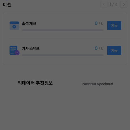
1
/
4
미션
0
출석 체크
/ 0
이동
0
기사 스탬프
/ 0
이동
빅데이터 추천정보