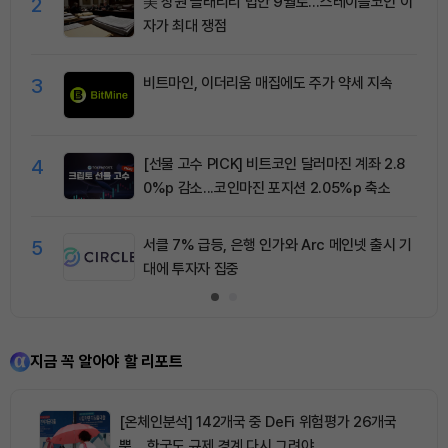
2
美 상원 클래리티 법안 9월로…스테이블코인 이
자가 최대 쟁점
3
비트마인, 이더리움 매집에도 주가 약세 지속
4
[선물 고수 PICK] 비트코인 달러마진 계좌 2.8
0%p 감소...코인마진 포지션 2.05%p 축소
5
서클 7% 급등, 은행 인가와 Arc 메인넷 출시 기
대에 투자자 집중
지금 꼭 알아야 할 리포트
[온체인분석] 142개국 중 DeFi 위험평가 26개국
뿐… 한국도 규제 경계 다시 그려야