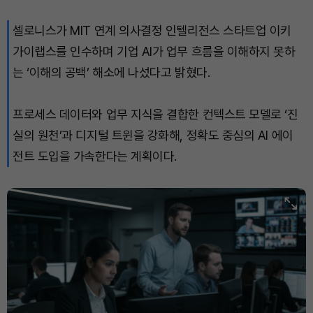
셀로니스가 MIT 연계 의사결정 인텔리전스 스타트업 이키
XRP (XRP)
₩
1,459
(-0.01%)
가이랩스를 인수하며 기업 AI가 업무 흐름을 이해하지 못하
Solana (SOL)
₩
105,374
(+1.66%)
는 ‘이해의 공백’ 해소에 나섰다고 밝혔다.
TRON (TRX)
₩
461.2
(+0.26%)
프로세스 데이터와 업무 지식을 결합한 컨텍스트 모델로 ‘진
실의 원천’과 디지털 트윈을 강화해, 정확도 중심의 AI 에이
Hyperliquid (HYPE)
₩
76,977
(-3.04%)
전트 도입을 가속한다는 계획이다.
Dogecoin (DOGE)
₩
99.12
(+1.29%)