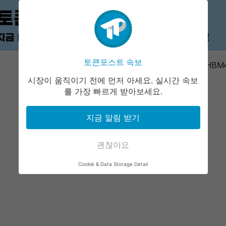
KPMG “임
전트 배포 
토큰포스트 속보
속보
삼성 HBM
점유율 38
시장이 움직이기 전에 먼저 아세요. 실시간 속보
트럼프 장남
를 가장 빠르게 받아보세요.
마켓정보
라운지
커뮤니티
서비스
상충 논란
유니트리, 
지금 알림 받기
시 예상 이
Naval “
위협 안 해”
괜찮아요
KPMG “임
Cookie & Data Storage Detail
전트 배포 
삼성 HBM
점유율 38