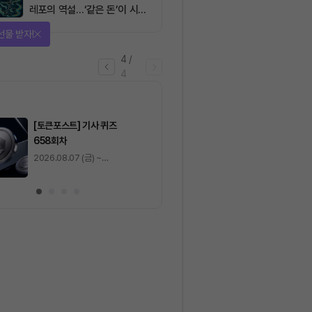
레포의 역설…‘같은 돈’이 시장
을 건널 수 있는가
을 완료하고 보상을 획득!
1
/
4
0
출석 체크
/ 0
이동
0
기사 스탬프
/ 0
이동