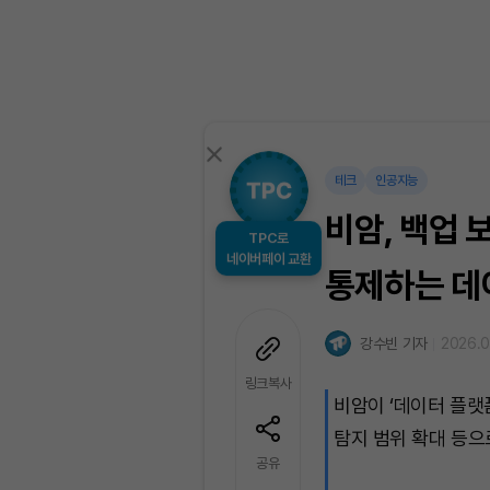
테크
인공지능
비암, 백업 
TPC로
통제하는 데
네이버페이 교환
강수빈 기자
2026.0
링크복사
비암이 ‘데이터 플랫
탐지 범위 확대 등으
공유