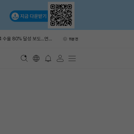
원 절반, 비용 부담에 AI 에이
1시간 전
축소”
4 수율 80% 달성 보도…연말
11분 전
% 목표
, 칼시·폴리마켓 연계에 이해
18분 전
10일 청약 개시…1계좌 당첨
36분 전
익 22만 위안
오픈소스 AI, 프론티어랩 수익성
41분 전
원 절반, 비용 부담에 AI 에이
1시간 전
축소”
4 수율 80% 달성 보도…연말
11분 전
% 목표