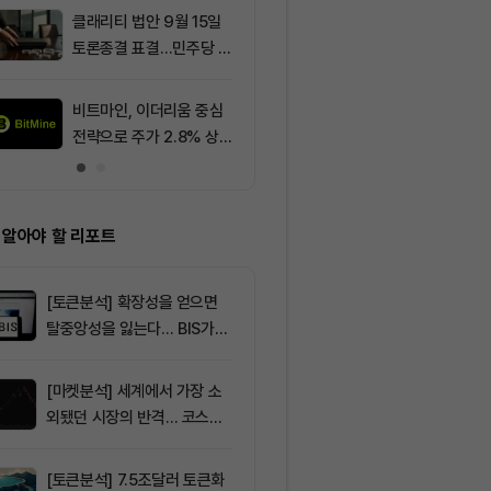
클래리티 법안 9월 15일
9
비상장 코인 투
토론종결 표결…민주당 7
장년층 대상 
표 필요
비트마인, 이더리움 중심
10
[선물 고수 PI
전략으로 주가 2.8% 상
USDT 담보 계
승
p 급감...XRP
폭 확대
 알아야 할 리포트
[토큰분석] 확장성을 얻으면
탈중앙성을 잃는다… BIS가
짚은 블록체인 ‘분열의 경제
학’
[마켓분석] 세계에서 가장 소
외됐던 시장의 반격… 코스피
대규모 숏스퀴즈
[토큰분석] 7.5조달러 토큰화