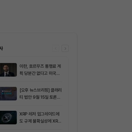
사
이란, 호르무즈 통행료 계
6
SK이노베이션,
획 당분간 없다고 미국에
업이익 전망치 
통보
회… 기업 실적
[오후 뉴스브리핑] 클래리
7
솔라나의 최근
티 법안 9월 15일 토론종
네트워크 변화,
결 표결 外
분석
XRP 레저 업그레이드에
8
그레이스케일 
도 규제 불확실성에 XRP
법, 올해 통과
가격 변동
아”