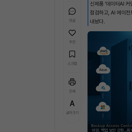
신제품 ‘데이터AI 
점검하고, AI 에이
댓글
내놨다.
추천
스크랩
인쇄
글자크기
비암, 백업 보안 강화…AI 