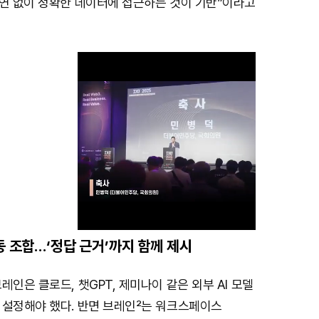
지연 없이 정확한 데이터에 접근하는 것이 기반”이라고
동 조합…‘정답 근거’까지 함께 제시
M
레인은 클로드, 챗GPT, 제미나이 같은 외부 AI 모델
u
 설정해야 했다. 반면 브레인²는 워크스페이스