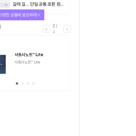
갈래 길… 단일·공통·호환 원장
이 가르는 ‘원자적 결제’의 운
아지는 에어드랍 이벤트!
명
3
/
4
마감
이더리움(ETH)
일반
마감
[Episode 12] IXO™2024
[Episode 11] 
참여하고, 2억원 상당 에어드랍
(CoinEasy) 에
받자!
추첨을 통해 100명에게 커피
추첨을 통해 50명에게
기프티콘 에어드랍
USDT 지급