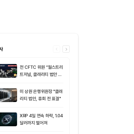
사
전 CFTC 위원 “월스트리
6
미 반도체주 약
트저널, 클래리티 법안 오
매도 전환...코
독”
급락
미 상원 은행위원장 "클래
7
“규제도 금리
리티 법안, 휴회 전 표결"
데”…비트코인, 
0달러선 지켰
드, 고래 매수
XRP 4일 연속 하락, 1.04
8
비트코인 따라
달러까지 떨어져
립토 주식…카
치, 코인베이스