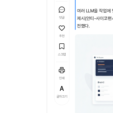
여러 LLM을 작업에
댓글
제시(안티-사이코팬시
전했다.
추천
스크랩
인쇄
글자크기