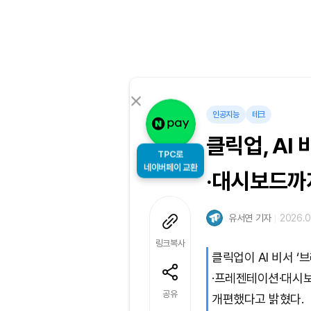
인공지능
테크
클릭업, AI
TPC로
네이버페이 교환
·대시보드까
유서연 기자
2026.0
링크복사
클릭업이 AI 비서 
·프레젠테이션·대시
공유
개편했다고 밝혔다.