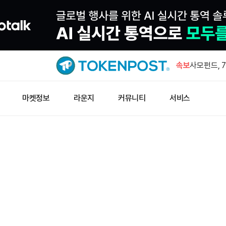
바라소 미 
통과시킬 때
속보
사모펀드, 
컴퓨팅 파워
1,000 
마켓정보
라운지
커뮤니티
서비스
인스티튜셔
폴리실리콘 
럼프, 15
트럼프 대통
가 관세 행
바라소 미 
통과시킬 때
사모펀드, 
컴퓨팅 파워