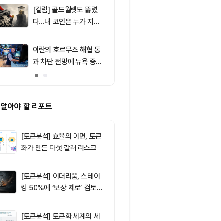
처는 ‘규모·유
[칼럼] 콜드월렛도 뚫렸
9
암호화폐 시장,
다…내 코인은 누가 지키
동안 레버리지 
나
6295만달러 
이란의 호르무즈 해협 통
10
바라소 미 상
과 차단 전망에 뉴욕 증시
"클래리티 법
약세
때"
 알아야 할 리포트
[토큰분석] 효율의 이면, 토큰
화가 만든 다섯 갈래 리스크
[토큰분석] 이더리움, 스테이
킹 50%에 ‘보상 제로’ 검토…
통화정책 개편인가 탈중앙화
역행인가
[토큰분석] 토큰화 세계의 세