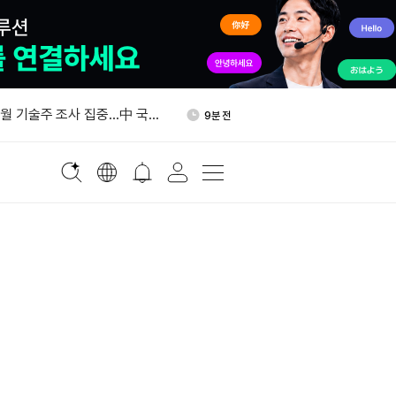
상원 원내총무 "클래리티 법안
27분 전
"
7월 기술주 조사 집중…中 국산
9분 전
 체인 주목
BTC, 크립토닷컴서 코인베이스
21분 전
널로 이체
최저수입가 ㎏당 21달러…트
23분 전
% 관세도 부과한다
령, 폴리실리콘·파생제품 추
25분 전
정명령 서명
상원 원내총무 "클래리티 법안
27분 전
"
7월 기술주 조사 집중…中 국산
9분 전
 체인 주목